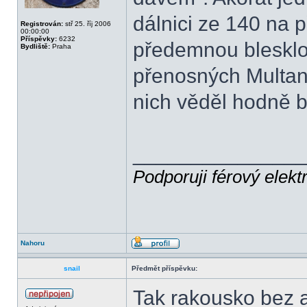
dálnici ze 140 na 
Registrován:
stř 25. říj 2006
00:00:00
Příspěvky:
6232
předemnou blesklo 
Bydliště:
Praha
přenosných Multan
nich věděl hodně br
______________
Podporuji férový elekt
Nahoru
snail
Předmět příspěvku:
Tak rakousko bez a