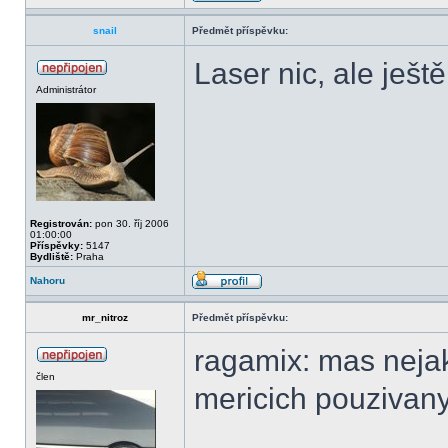
snail
Předmět příspěvku:
Laser nic, ale ještě
Administrátor
Registrován:
pon 30. říj 2006
01:00:00
Příspěvky:
5147
Bydliště:
Praha
Nahoru
mr_nitroz
Předmět příspěvku:
ragamix: mas nejak
člen
mericich pouzivany