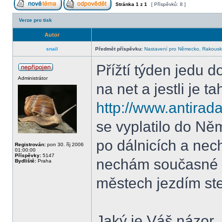
Stránka
1
z
1
[ Příspěvků: 8 ]
Verze pro tisk
Autor
snail
Předmět příspěvku:
Nastavení pro Německo, Rakous
Přížtí týden jedu 
Administrátor
na net a jestli je t
http://www.antirad
se vyplatilo do Ně
po dálnicích a nech
Registrován:
pon 30. říj 2006
01:00:00
Příspěvky:
5147
nechám současné 
Bydliště:
Praha
městech jezdím ste
Jaký je Váš názor,