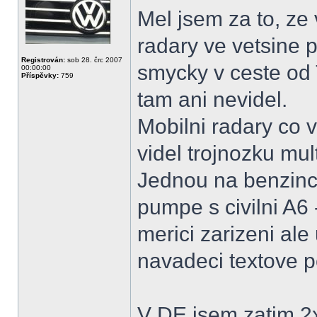
Mel jsem za to, ze
radary ve vetsine 
Registrován:
sob 28. črc 2007
smycky v ceste od 
00:00:00
Příspěvky:
759
tam ani nevidel.
Mobilni radary co v
videl trojnozku mu
Jednou na benzince
pumpe s civilni A6
merici zarizeni ale
navadeci textove po
V DE jsem zatim 2x