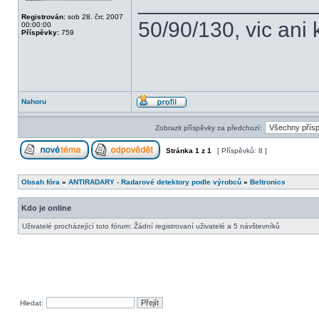
______________
Registrován:
sob 28. črc 2007
50/90/130, vic ani 
00:00:00
Příspěvky:
759
Nahoru
Zobrazit příspěvky za předchozí:
Stránka
1
z
1
[ Příspěvků: 8 ]
Obsah fóra
»
ANTIRADARY - Radarové detektory podle výrobců
»
Beltronics
Kdo je online
Uživatelé procházející toto fórum: Žádní registrovaní uživatelé a 5 návštevníků
Hledat: