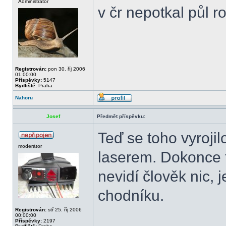
Administrátor
v čr nepotkal půl r
Registrován:
pon 30. říj 2006
01:00:00
Příspěvky:
5147
Bydliště:
Praha
Nahoru
Josef
Předmět příspěvku:
Teď se toho vyroji
moderátor
laserem. Dokonce t
nevidí člověk nic, 
chodníku.
Registrován:
stř 25. říj 2006
00:00:00
Příspěvky:
2197