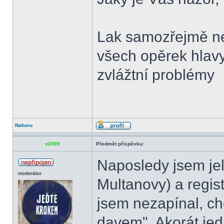
Lak samozřejmě ne
všech opěrek hlav
zvlážtní problémy
Nahoru
x2005
Předmět příspěvku:
Naposledy jsem jel
moderátor
Multanovy) a regis
jsem nezapínal, chc
davem". Akorát jed