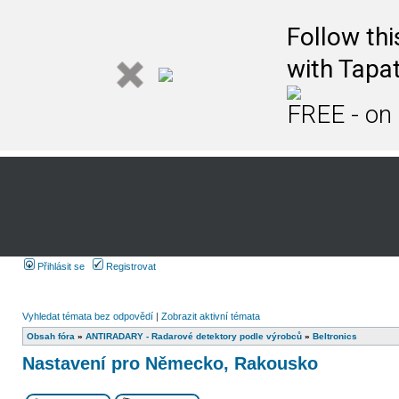
Follow th
with Tapat
FREE - on
Přihlásit se
Registrovat
Vyhledat témata bez odpovědí
|
Zobrazit aktivní témata
Obsah fóra
»
ANTIRADARY - Radarové detektory podle výrobců
»
Beltronics
Nastavení pro Německo, Rakousko