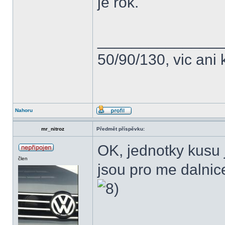
je rok.
______________
50/90/130, vic ani 
Nahoru
mr_nitroz
Předmět příspěvku:
OK, jednotky kusu 
člen
jsou pro me dalnic