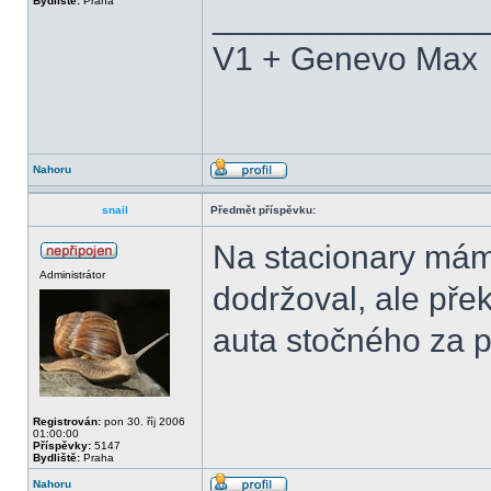
Bydliště:
Praha
______________
V1 + Genevo Max
Nahoru
snail
Předmět příspěvku:
Na stacionary mám
Administrátor
dodržoval, ale pře
auta stočného za p
Registrován:
pon 30. říj 2006
01:00:00
Příspěvky:
5147
Bydliště:
Praha
Nahoru