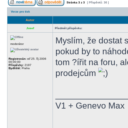
Stránka
3
z
3
[ Příspěvků: 36 ]
Verze pro tisk
Autor
Josef
Předmět příspěvku:
Myslím, že dostat 
moderátor
pokud by to náhodo
Registrován:
stř 25. říj 2006
tom ?ířit na foru, a
00:00:00
Příspěvky:
2197
Bydliště:
Praha
prodejcům
______________
V1 + Genevo Max