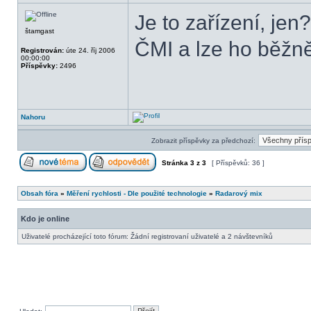
Je to zařízení, je
štamgast
ČMI a lze ho běžn
Registrován:
úte 24. říj 2006
00:00:00
Příspěvky:
2496
Nahoru
Zobrazit příspěvky za předchozí:
Stránka
3
z
3
[ Příspěvků: 36 ]
Obsah fóra
»
Měření rychlosti - Dle použité technologie
»
Radarový mix
Kdo je online
Uživatelé procházející toto fórum: Žádní registrovaní uživatelé a 2 návštevníků