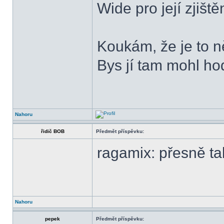
Wide pro její zjiště
Koukám, že je to n
Bys jí tam mohl hod
Nahoru
řidič BOB
Předmět příspěvku:
ragamix: přesně t
Nahoru
pepek
Předmět příspěvku: