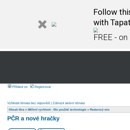
Follow th
with Tapat
FREE - on
Přihlásit se
Registrovat
Vyhledat témata bez odpovědí
|
Zobrazit aktivní témata
Obsah fóra
»
Měření rychlosti - Dle použité technologie
»
Radarový mix
PČR a nové hračky