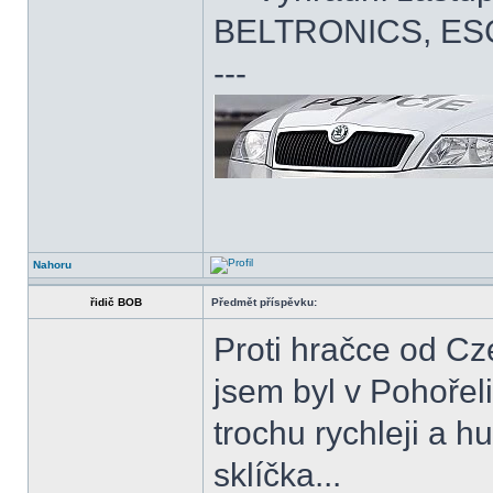
BELTRONICS, ES
---
Nahoru
řidič BOB
Předmět příspěvku:
Proti hračce od Cz
jsem byl v Pohořeli
trochu rychleji a 
sklíčka...