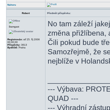
Nahoru
Robert
Předmět příspěvku:
No tam záleží jake
štamgast
změna přižlíbena, 
Registrován:
stř 25. říj 2006
Čili pokud bude tř
00:00:00
Příspěvky:
3613
Bydliště:
Praha
Samozřejmě, že se
nejblíže v Holands
______________
--- Výbava: PROTE
QUAD ---
--- Výhradní zás