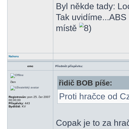
Byl někde tady: Lo
Tak uvidíme...ABS b
místě
Nahoru
emc
Předmět příspěvku:
řidič BOB píše:
člen
Proti hračce od Cz
Registrován:
pon 25. čer 2007
00:00:00
Příspěvky:
443
Bydliště:
KV
Copak je to za hr