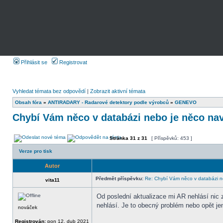
Přihlásit se
Registrovat
Vyhledat témata bez odpovědí
|
Zobrazit aktivní témata
Obsah fóra
»
ANTIRADARY - Radarové detektory podle výrobců
»
GENEVO
Chybí Vám něco v databázi nebo je něco nav
Stránka
31
z
31
[ Příspěvků: 453 ]
Verze pro tisk
Autor
Předmět příspěvku:
Re: Chybí Vám něco v databázi ne
vita11
Od poslední aktualizace mi AR nehlásí nic 
nehlásí. Je to obecný problém nebo opět j
nováček
Registrován:
pon 12. dub 2021