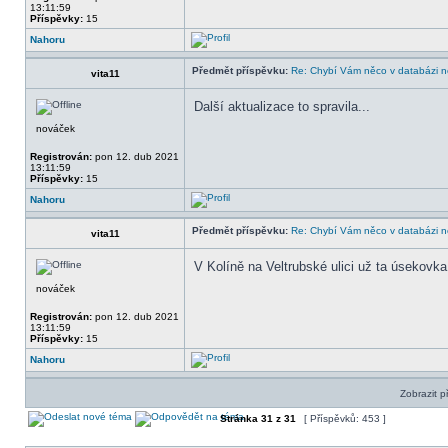
13:11:59
Příspěvky:
15
Nahoru
Předmět příspěvku:
Re: Chybí Vám něco v databázi ne
vita11
Další aktualizace to spravila...
nováček
Registrován:
pon 12. dub 2021
13:11:59
Příspěvky:
15
Nahoru
Předmět příspěvku:
Re: Chybí Vám něco v databázi ne
vita11
V Kolíně na Veltrubské ulici už ta úsekovk
nováček
Registrován:
pon 12. dub 2021
13:11:59
Příspěvky:
15
Nahoru
Zobrazit p
Stránka
31
z
31
[ Příspěvků: 453 ]