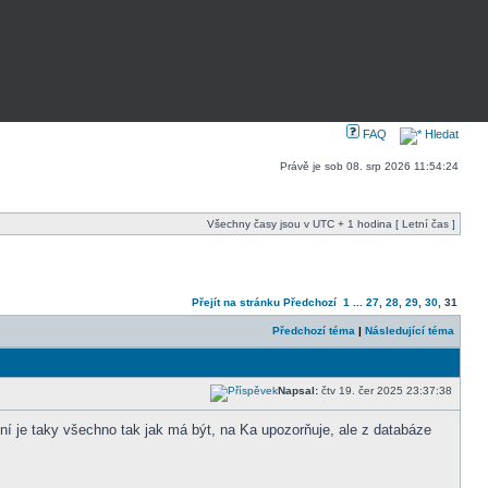
FAQ
Hledat
Právě je sob 08. srp 2026 11:54:24
Všechny časy jsou v UTC + 1 hodina [ Letní čas ]
Přejít na stránku
Předchozí
1
...
27
,
28
,
29
,
30
,
31
Předchozí téma
|
Následující téma
Napsal:
čtv 19. čer 2025 23:37:38
í je taky všechno tak jak má být, na Ka upozorňuje, ale z databáze