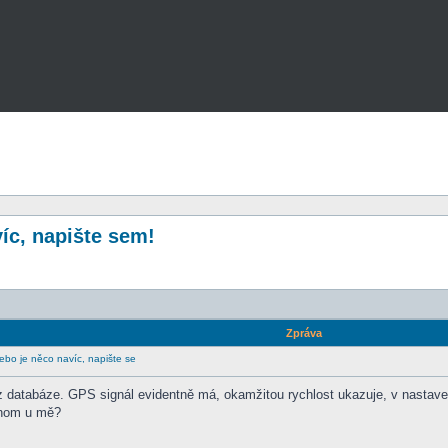
íc, napište sem!
Zpráva
bo je něco navíc, napište se
z databáze. GPS signál evidentně má, okamžitou rychlost ukazuje, v nastaven
enom u mě?