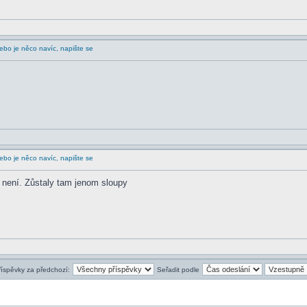
bo je něco navíc, napište se
bo je něco navíc, napište se
a není. Zůstaly tam jenom sloupy
říspěvky za předchozí:
Seřadit podle