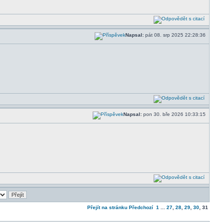
Napsal:
pát 08. srp 2025 22:28:36
Napsal:
pon 30. bře 2026 10:33:15
Přejít na stránku
Předchozí
1
...
27
,
28
,
29
,
30
,
31