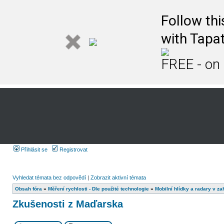
Follow th
with Tapat
FREE - on
Přihlásit se
Registrovat
Vyhledat témata bez odpovědí
|
Zobrazit aktivní témata
Obsah fóra
»
Měření rychlosti - Dle použité technologie
»
Mobilní hlídky a radary v za
Zkušenosti z Maďarska