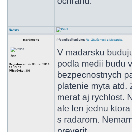
ochranu.
Nahoru
martinecko
Předmět příspěvku:
Re: Zkušenosti z Maďarska
V madarsku buduju
člen
podla medii budu v
Registrován:
stř 03. zář 2014
19:13:03
Příspěvky:
308
bezpecnostnych pas
platenie myta atd. 
merat aj rychlost. 
ale len jednu ktor
s radarom. Nemam 
preverit.