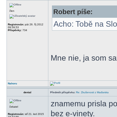
Robert píše:
člen
Acho: Tobě na Sl
Registrován:
pát 26. říj 2012
09:59:53
Příspěvky:
734
Mne nie, ja som sa
Nahoru
denial
Předmět příspěvku:
Re: Zkušenosti z Maďarska
znamemu prisla pok
čekatel
bez e-vinety.
Registrován:
stř 21. led 2015
19:42:56