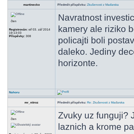
martinecko
Předmět příspěvku:
Zkušenosti z Maďarska
Navratnost investi
člen
kamery ale riziko bo
Registrován:
stř 03. zář 2014
19:13:03
Příspěvky:
308
policajti boli post
daleko. Jediny dece
horizonte.
Nahoru
mr_nitroz
Předmět příspěvku:
Re: Zkušenosti z Maďarska
Zvuky uz funguji? 
člen
laznich a krome pa