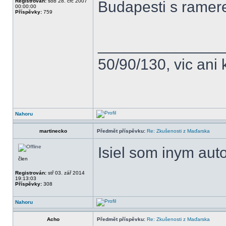
Registrován:
sob 28. črc 2007
Budapesti s ramer
00:00:00
Příspěvky:
759
______________
50/90/130, vic ani 
Nahoru
martinecko
Předmět příspěvku:
Re: Zkušenosti z Maďarska
Isiel som inym aut
člen
Registrován:
stř 03. zář 2014
19:13:03
Příspěvky:
308
Nahoru
Acho
Předmět příspěvku:
Re: Zkušenosti z Maďarska