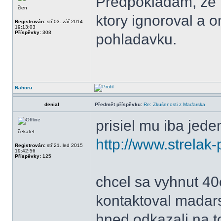
Predpokladam, ze m
člen
ktory ignoroval a 
Registrován:
stř 03. zář 2014
19:13:03
Příspěvky:
308
pohladavku.
Nahoru
denial
Předmět příspěvku:
Re: Zkušenosti z Maďarska
prisiel mu iba jede
čekatel
http://www.strelak-
Registrován:
stř 21. led 2015
19:42:56
Příspěvky:
125
chcel sa vyhnut 40e
kontaktoval madars
hned odkazali na t