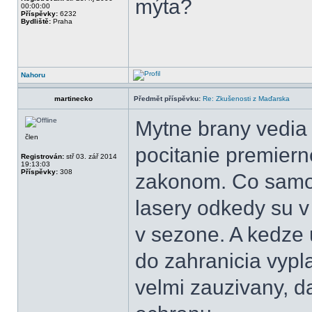
mýta?
00:00:00
Příspěvky:
6232
Bydliště:
Praha
Nahoru
martinecko
Předmět příspěvku:
Re: Zkušenosti z Maďarska
Mytne brany vedia 
člen
pocitanie premiern
Registrován:
stř 03. zář 2014
19:13:03
Příspěvky:
308
zakonom. Co samoz
lasery odkedy su v
v sezone. A kedze 
do zahranicia vypl
velmi zauzivany, d