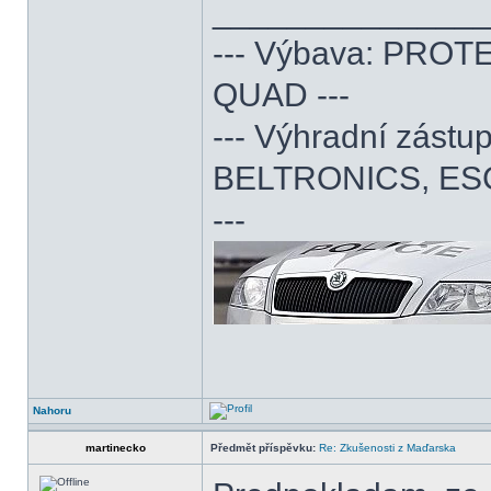
______________
--- Výbava: PROTE
QUAD ---
--- Výhradní zás
BELTRONICS, ES
---
Nahoru
martinecko
Předmět příspěvku:
Re: Zkušenosti z Maďarska