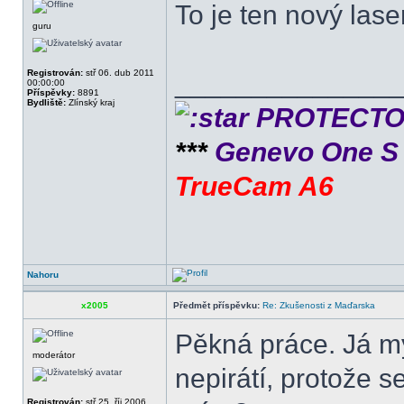
To je ten nový laser
guru
Registrován:
stř 06. dub 2011
______________
00:00:00
Příspěvky:
8891
Bydliště:
Zlínský kraj
PROTECTOR 
***
Genevo One 
TrueCam A6
Nahoru
x2005
Předmět příspěvku:
Re: Zkušenosti z Maďarska
Pěkná práce. Já my
moderátor
nepirátí, protože s
Registrován:
stř 25. říj 2006