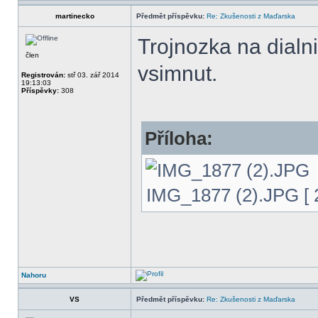
martinecko
Předmět příspěvku:
Re: Zkušenosti z Maďarska
Trojnozka na dialn
člen
vsimnut.
Registrován:
stř 03. zář 2014
19:13:03
Příspěvky:
308
Příloha:
IMG_1877 (2).JPG [ 2
Nahoru
VS
Předmět příspěvku:
Re: Zkušenosti z Maďarska