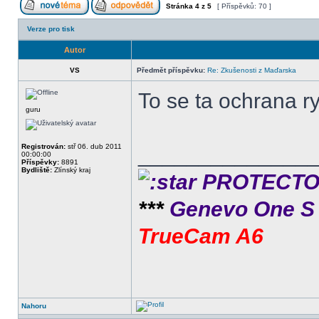
Stránka
4
z
5
[ Příspěvků: 70 ]
Verze pro tisk
Autor
VS
Předmět příspěvku:
Re: Zkušenosti z Maďarska
To se ta ochrana ry
guru
Registrován:
stř 06. dub 2011
______________
00:00:00
Příspěvky:
8891
Bydliště:
Zlínský kraj
PROTECTOR 
***
Genevo One 
TrueCam A6
Nahoru