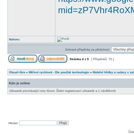
mid=zP7Vhr4RoX
Nahoru
Zobrazit příspěvky za předchozí:
Stránka
4
z
5
[ Příspěvků: 70 ]
Obsah fóra
»
Měření rychlosti - Dle použité technologie
»
Mobilní hlídky a radary v za
Kdo je online
Uživatelé procházející toto fórum: Žádní registrovaní uživatelé a 1 návštěvník
Hledat:
Čes