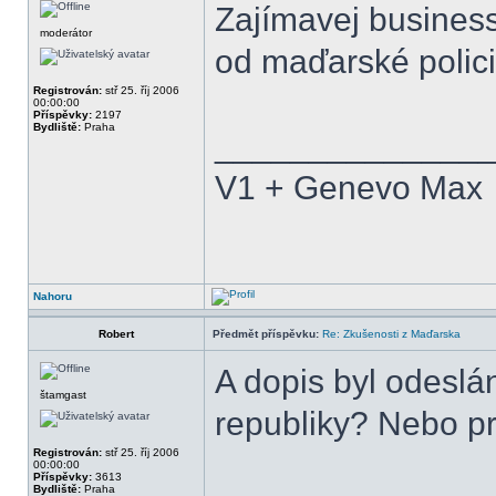
Zajímavej busines
moderátor
od maďarské policie
Registrován:
stř 25. říj 2006
00:00:00
Příspěvky:
2197
Bydliště:
Praha
______________
V1 + Genevo Max
Nahoru
Robert
Předmět příspěvku:
Re: Zkušenosti z Maďarska
A dopis byl odesl
štamgast
republiky? Nebo p
Registrován:
stř 25. říj 2006
00:00:00
Příspěvky:
3613
Bydliště:
Praha