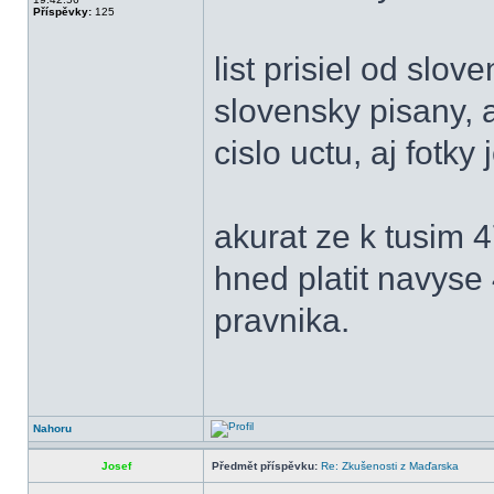
Příspěvky:
125
list prisiel od slo
slovensky pisany, 
cislo uctu, aj fotky
akurat ze k tusim
hned platit navys
pravnika.
Nahoru
Josef
Předmět příspěvku:
Re: Zkušenosti z Maďarska