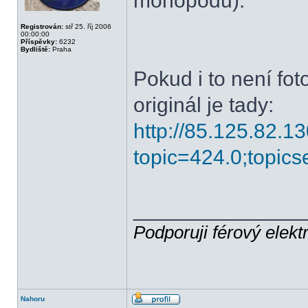
monopodu).
Registrován:
stř 25. říj 2006
00:00:00
Příspěvky:
6232
Bydliště:
Praha
Pokud i to není fot
originál je tady:
http://85.125.82.1
topic=424.0;topics
______________
Podporuji férový elekt
Nahoru