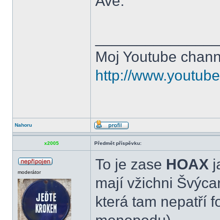
Ave.
______________
Moj Youtube chann
http://www.youtub
Nahoru
x2005
Předmět příspěvku:
To je zase
HOAX
j
moderátor
mají vžichni Švýca
která tam nepatří 