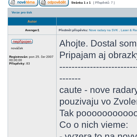
Stránka
1
z
1
[ Příspěvků: 7 ]
Verze pro tisk
Autor
Avenger1
Předmět příspěvku:
Nove radary na SVK , Laser & Ra
Ahojte. Dostal som
nováček
Pripajam aj obrazk
Registrován:
pon 25. čer 2007
00:00:00
-------------------------
Příspěvky:
83
-------
caute - nove radar
pouzivaju vo Zvolen
Tak poooooooooooo
Co o nich vieme:
- vyzera to na nov