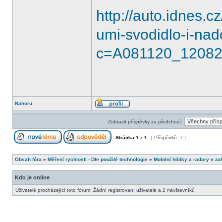
http://auto.idnes.c
umi-svodidlo-i-nad
c=A081120_12082
Nahoru
Zobrazit příspěvky za předchozí:
Stránka
1
z
1
[ Příspěvků: 7 ]
Obsah fóra
»
Měření rychlosti - Dle použité technologie
»
Mobilní hlídky a radary v za
Kdo je online
Uživatelé procházející toto fórum: Žádní registrovaní uživatelé a 2 návštevníků