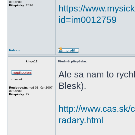
00:00:00
https://www.mysic
Příspěvky:
2496
id=im0012759
Nahoru
kingo12
Předmět příspěvku:
Ale sa nam to rych
nováček
Blesk).
Registrován:
ned 03. čer 2007
00:00:00
Příspěvky:
22
http://www.cas.sk/
radary.html