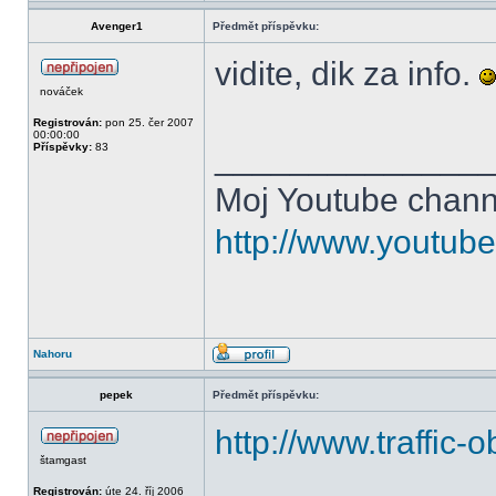
Avenger1
Předmět příspěvku:
vidite, dik za info.
nováček
Registrován:
pon 25. čer 2007
00:00:00
______________
Příspěvky:
83
Moj Youtube chann
http://www.youtub
Nahoru
pepek
Předmět příspěvku:
http://www.traffic-
štamgast
Registrován:
úte 24. říj 2006