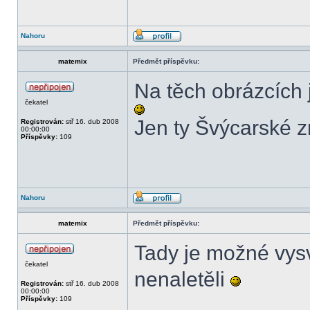
Nahoru
matemix
Předmět příspěvku:
Na těch obrázcích j
čekatel
Jen ty Švýcarské 
Registrován:
stř 16. dub 2008
00:00:00
Příspěvky:
109
Nahoru
matemix
Předmět příspěvku:
Tady je možné vysvět
čekatel
nenaletěli
Registrován:
stř 16. dub 2008
00:00:00
Příspěvky:
109