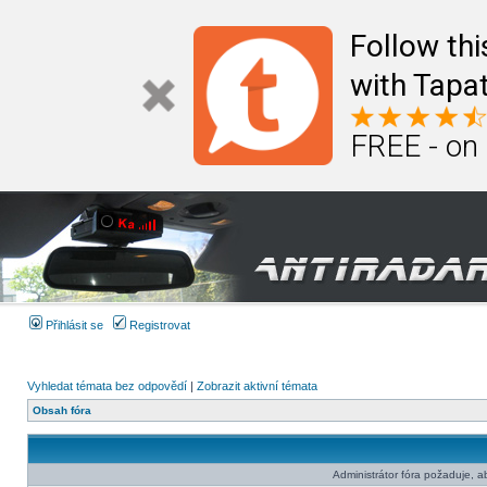
Follow th
with Tapat
FREE - on
Přihlásit se
Registrovat
Vyhledat témata bez odpovědí
|
Zobrazit aktivní témata
Obsah fóra
Administrátor fóra požaduje, aby