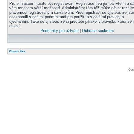
Pro přihlášení musíte být registrován. Registrace trvá jen pár vteřin a d
vám mnohem větší možnosti. Administrátor fóra též může dávat rozšíř
pravomoci registrovaným uživatelům. Před registrací se ujistěte, že jst
obeznámili s našimi podmínkami pro použití a s dalšími pravidly a
ujednáními. Také se ujistěte, že si přečtete jakákoliv pravidla, která se 
objeví.
Podmínky pro užívání
|
Ochrana soukromí
Obsah fóra
Čes