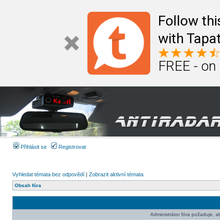
Follow th
with Tapat
FREE - on
Přihlásit se
Registrovat
Vyhledat témata bez odpovědí
|
Zobrazit aktivní témata
Obsah fóra
Administrátor fóra požaduje, aby