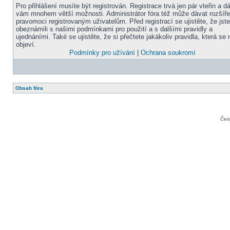
Pro přihlášení musíte být registrován. Registrace trvá jen pár vteřin a d
vám mnohem větší možnosti. Administrátor fóra též může dávat rozšíř
pravomoci registrovaným uživatelům. Před registrací se ujistěte, že jst
obeznámili s našimi podmínkami pro použití a s dalšími pravidly a
ujednáními. Také se ujistěte, že si přečtete jakákoliv pravidla, která se 
objeví.
Podmínky pro užívání
|
Ochrana soukromí
Obsah fóra
Čes