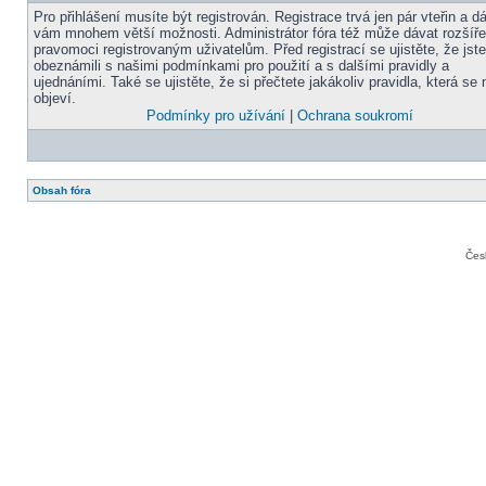
Pro přihlášení musíte být registrován. Registrace trvá jen pár vteřin a d
vám mnohem větší možnosti. Administrátor fóra též může dávat rozšíř
pravomoci registrovaným uživatelům. Před registrací se ujistěte, že jst
obeznámili s našimi podmínkami pro použití a s dalšími pravidly a
ujednáními. Také se ujistěte, že si přečtete jakákoliv pravidla, která se 
objeví.
Podmínky pro užívání
|
Ochrana soukromí
Obsah fóra
Čes