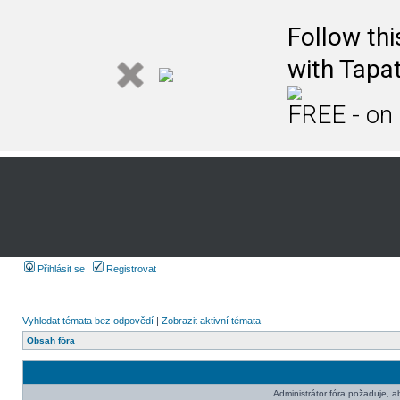
Follow th
with Tapat
FREE - on
Přihlásit se
Registrovat
Vyhledat témata bez odpovědí
|
Zobrazit aktivní témata
Obsah fóra
Administrátor fóra požaduje, aby