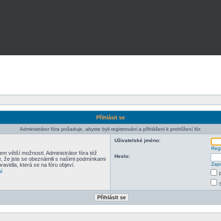
Přihlásit se
Administrátor fóra požaduje, abyste byli registrováni a přihlášeni k prohlížení fór.
Uživatelské jméno:
Regi
em větší možnosti. Administrátor fóra též
Heslo:
e, že jste se obeznámili s našimi podmínkami
Zapo
pravidla, která se na fóru objeví.
í