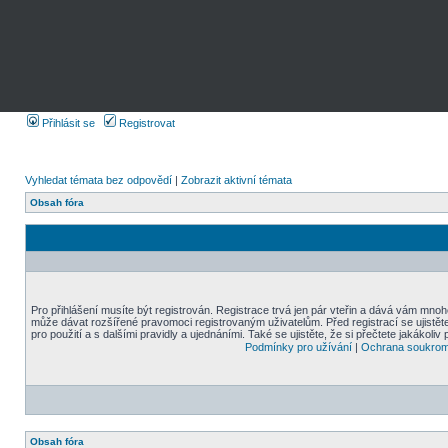
Přihlásit se
Registrovat
Vyhledat témata bez odpovědí
|
Zobrazit aktivní témata
Obsah fóra
Pro přihlášení musíte být registrován. Registrace trvá jen pár vteřin a dává vám mnoh
může dávat rozšířené pravomoci registrovaným uživatelům. Před registrací se ujistět
pro použití a s dalšími pravidly a ujednáními. Také se ujistěte, že si přečtete jakákoliv 
Podmínky pro užívání
|
Ochrana soukrom
Obsah fóra