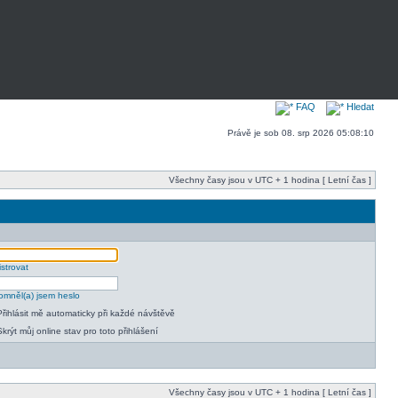
FAQ
Hledat
Právě je sob 08. srp 2026 05:08:10
Všechny časy jsou v UTC + 1 hodina [ Letní čas ]
strovat
mněl(a) jsem heslo
Přihlásit mě automaticky při každé návštěvě
Skrýt můj online stav pro toto přihlášení
Všechny časy jsou v UTC + 1 hodina [ Letní čas ]