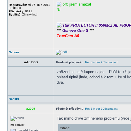
jsem smazal
Registrován:
stř 06. dub 2011
00:00:00
řB
Příspěvky:
8891
Bydliště:
Zlínský kraj
_________________
PROTECTOR II 950Mcz AL PRIO
***
Genevo One S
***
TrueCam A6
Nahoru
řidič BOB
Předmět příspěvku:
Re: Blinder 905compact
zařízení si jistě kupce najde... Ruší to +/
oblasti úplně jinde, odhodlá k tomu, že si k
dva.
Nahoru
x2005
Předmět příspěvku:
Re: Blinder 905compact
Tak mimo dříve zmíněného problému (více ja
moderátor
Citace: