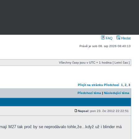
FAQ
Hledat
Právě je sob 08. srp 2026 08:40:13
Všechny časy jsou v UTC + 1 hodina [ Letní čas ]
Přejít na stránku
Předchozí
1
,
2
,
3
Předchozí téma
|
Následující téma
Napsal:
pon 23. črc 2012 22:22:51
ají M27 tak proč by se neprodávalo tohle,že...když už i blinder má