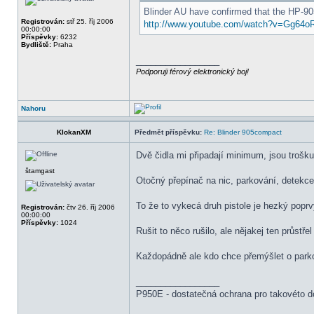
Blinder AU have confirmed that the HP-90
Registrován:
stř 25. říj 2006
http://www.youtube.com/watch?v=Gg64o
00:00:00
Příspěvky:
6232
Bydliště:
Praha
_________________
Podporuji férový elektronický boj!
Nahoru
KlokanXM
Předmět příspěvku:
Re: Blinder 905compact
Dvě čidla mi připadají minimum, jsou trošku
štamgast
Otočný přepínač na nic, parkování, detekce, 
To že to vykecá druh pistole je hezký poprvý,
Registrován:
čtv 26. říj 2006
00:00:00
Příspěvky:
1024
Rušit to něco rušilo, ale nějakej ten průstře
Každopádně ale kdo chce přemýšlet o park
_________________
P950E - dostatečná ochrana pro takovéto d