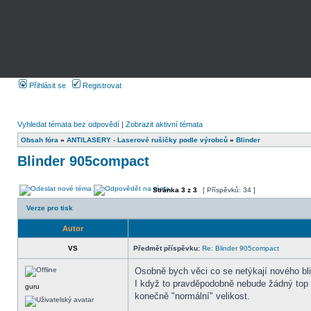
Přihlásit se
Registrovat
Vyhledat témata bez odpovědí
|
Zobrazit aktivní témata
Obsah fóra
»
ANTILASERY - Laserové rušičky podle výrobců
»
Blinder
Blinder 905compact
Stránka
3
z
3
[ Příspěvků: 34 ]
Verze pro tisk
Autor
VS
Předmět příspěvku:
Re: Blinder 905compact
Osobně bych věci co se netýkají nového bli
I když to pravděpodobně nebude žádný top p
guru
konečně "normální" velikost.