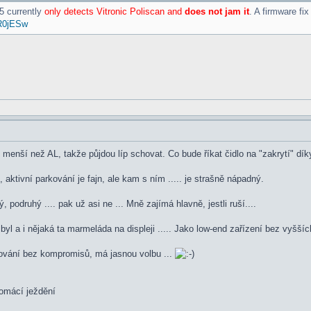
5 currently
only detects Vitronic Poliscan and
does not jam it
. A firmware fix
R0jESw
 menší než AL, takže půjdou líp schovat. Co bude říkat čidlo na "zakrytí" dí
aktivní parkování je fajn, ale kam s ním ..... je strašně nápadný.
 podruhý .... pak už asi ne ... Mně zajímá hlavně, jestli ruší....
l byl a i nějaká ta marmeláda na displeji ..... Jako low-end zařízení bez vyšší
ování bez kompromisů, má jasnou volbu ...
omácí ježdění