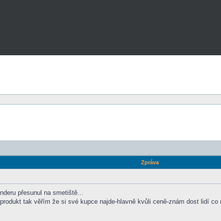
Zpráva
nderu přesunul na smetiště...
rodukt tak věřím že si své kupce najde-hlavně kvůli ceně-znám dost lidí co m