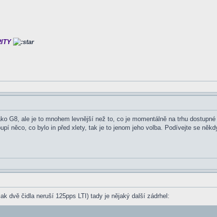
RITY
- jako G8, ale je to mnohem levnější než to, co je momentálně na trhu dostupn
oupí něco, co bylo in před xlety, tak je to jenom jeho volba. Podívejte se někd
k dvě čidla neruší 125pps LTI) tady je nějaký další zádrhel: