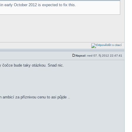
 in early October 2012 is expected to fix this.
Napsal:
ned 07. říj 2012 22:47:41
ky čočce bude taky otázkou. Snad nic.
ch ambicí za příznivou cenu to asi půjde ..