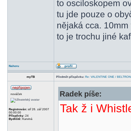
to osciloskopem ov
tu jde pouze o ob
nějaká cca. 10mm v
to je trochu jiné ka
Nahoru
myTB
Předmět příspěvku:
Re: VALENTINE ONE / BELTRON
Radek píše:
nováček
Tak ž i Whistle
Registrován:
stř 26. zář 2007
00:00:00
Příspěvky:
24
Bydliště:
Karviná