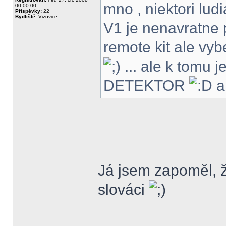
mno , niektori lud
00:00:00
Příspěvky:
22
Bydliště:
Vizovice
V1 je nenavratne
remote kit ale vy
... ale k tomu j
DETEKTOR
a
Já jsem zapoměl, ž
slováci