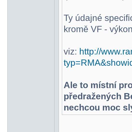
Ty údajné specif
kromě VF - výkon
viz:
http://www.r
typ=RMA&showid
Ale to místní pro
předražených Be
nechcou moc sly