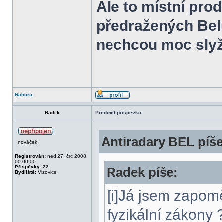
Ale to místní prod
předražených Bel
nechcou moc slyž
Nahoru
Radek
Předmět příspěvku:
Antiradary BEL píše
nováček
Registrován:
ned 27. črc 2008
00:00:00
Příspěvky:
22
Radek píše:
Bydliště:
Vizovice
[i]Já jsem zapomě
fyzikální zákony ?