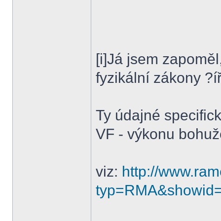
[i]Já jsem zapoměl,
fyzikální zákony ?í
Ty údajné specific
VF - výkonu bohuže
viz:
http://www.ra
typ=RMA&showid=