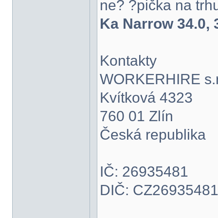
ne? ?pička na trh
Ka Narrow 34.0, 
Kontakty
WORKERHIRE s.r
Kvítková 4323
760 01 Zlín
Česká republika
IČ: 26935481
DIČ: CZ2693548