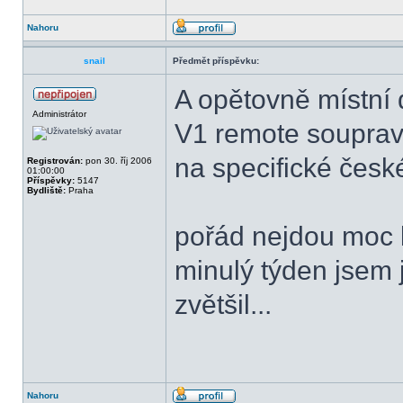
Nahoru
snail
Předmět příspěvku:
A opětovně místn
Administrátor
V1 remote soupra
na specifické česk
Registrován:
pon 30. říj 2006
01:00:00
Příspěvky:
5147
Bydliště:
Praha
pořád nejdou moc k
minulý týden jsem j
zvětšil...
Nahoru