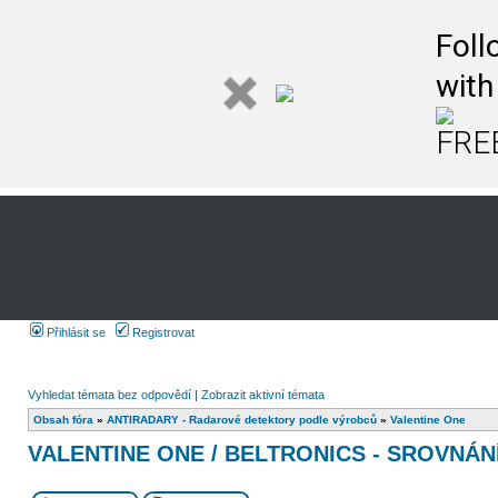
Foll
with
FREE
Přihlásit se
Registrovat
Vyhledat témata bez odpovědí
|
Zobrazit aktivní témata
Obsah fóra
»
ANTIRADARY - Radarové detektory podle výrobců
»
Valentine One
VALENTINE ONE / BELTRONICS - SROVNÁN