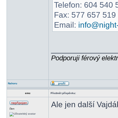
Telefon: 604 540 
Fax: 577 657 519
Email:
info@night-
______________
Podporuji férový elekt
Nahoru
emc
Předmět příspěvku:
Ale jen další Vajdá
člen