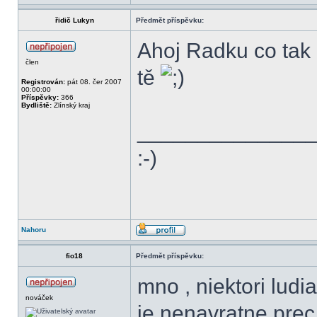
řidič Lukyn
Předmět příspěvku:
Ahoj Radku co tak
člen
tě
Registrován:
pát 08. čer 2007
00:00:00
Příspěvky:
366
Bydliště:
Zlínský kraj
______________
:-)
Nahoru
fio18
Předmět příspěvku:
mno , niektori ludi
nováček
je nenavratne pre