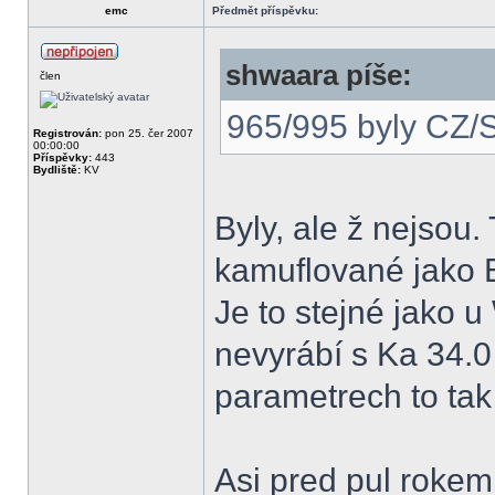
emc
Předmět příspěvku:
shwaara píše:
člen
965/995 byly CZ/
Registrován:
pon 25. čer 2007
00:00:00
Příspěvky:
443
Bydliště:
KV
Byly, ale ž nejsou.
kamuflované jako E
Je to stejné jako u
nevyrábí s Ka 34.0
parametrech to tak
Asi pred pul rokem