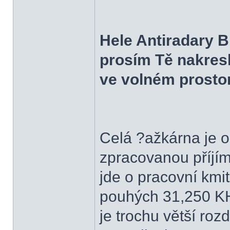
Hele Antiradary B
prosím Tě nakresli
ve volném prosto
Celá ?ažkárna je o
zpracovanou příjím
jde o pracovní kmi
pouhých 31,250 KH
je trochu větší roz