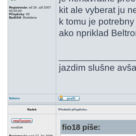
kit ale vyberat ju
Registrován:
stř 26. zář 2007
00:00:00
Příspěvky:
65
Bydliště:
Bratislava
k tomu je potrebn
ako npriklad Beltr
______________
jazdim slušne avša
Nahoru
Radek
Předmět příspěvku:
fio18 píše:
nováček
Registrován:
ned 27. črc 2008