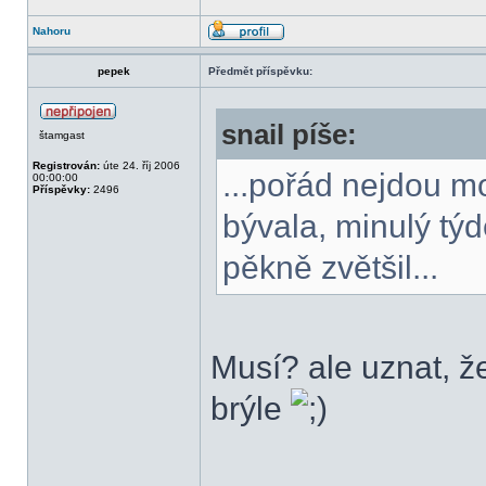
Nahoru
pepek
Předmět příspěvku:
snail píše:
štamgast
Registrován:
úte 24. říj 2006
...pořád nejdou m
00:00:00
Příspěvky:
2496
bývala, minulý týd
pěkně zvětšil...
Musí? ale uznat, že
brýle