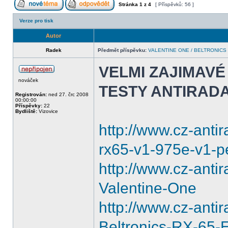
Stránka
1
z
4
[ Příspěvků: 56 ]
Verze pro tisk
Autor
Radek
Předmět příspěvku:
VALENTINE ONE / BELTRONICS
VELMI ZAJIMAVÉ
nováček
TESTY ANTIRAD
Registrován:
ned 27. črc 2008
00:00:00
Příspěvky:
22
Bydliště:
Vizovice
http://www.cz-anti
rx65-v1-975e-v1-
http://www.cz-anti
Valentine-One
http://www.cz-anti
Beltronics-RX-65-