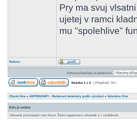
Pry ma svuj vlsatn
ujetej v ramci klad
mu "spolehlive" fun
Nahoru
Zobrazit příspěvky za předchozí:
Stránka
1
z
4
[ Příspěvků: 56 ]
Obsah fóra
»
ANTIRADARY - Radarové detektory podle výrobců
»
Valentine One
Kdo je online
Uživatelé procházející toto fórum: Žádní registrovaní uživatelé a 1 návštěvník