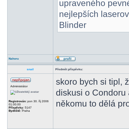
upraveného pevné
nejlepších laserov
Blinder
Nahoru
snail
Předmět příspěvku:
skoro bych si tipl,
Administrátor
diskusi o Condoru 
někomu to dělá pro
Registrován:
pon 30. říj 2006
01:00:00
Příspěvky:
5147
Bydliště:
Praha