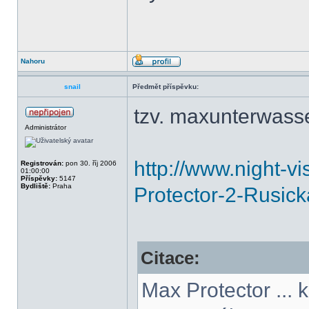
Nahoru
snail
Předmět příspěvku:
tzv. maxunterwas
Administrátor
http://www.night-v
Registrován:
pon 30. říj 2006
01:00:00
Příspěvky:
5147
Bydliště:
Praha
Protector-2-Rusick
Citace:
Max Protector ... 