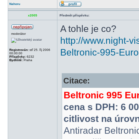
Nahoru
x2005
Předmět příspěvku:
A tohle je co?
moderátor
http://www.night-v
Beltronic-995-Eur
Registrován:
stř 25. říj 2006
00:00:00
Příspěvky:
6232
Bydliště:
Praha
Citace:
Beltronic 995 Eu
cena s DPH: 6 00
citlivost na úrov
Antiradar Beltroni