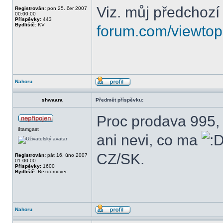
Viz. můj předchozí
Registrován:
pon 25. čer 2007
00:00:00
Příspěvky:
443
Bydliště:
KV
forum.com/viewtop
Nahoru
shwaara
Předmět příspěvku:
Proc prodava 995, a
štamgast
ani nevi, co ma
CZ/SK.
Registrován:
pát 16. úno 2007
01:00:00
Příspěvky:
1600
Bydliště:
Bezdomovec
Nahoru