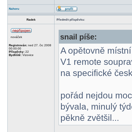
Nahoru
Radek
Předmět příspěvku:
snail píše:
nováček
Registrován:
ned 27. črc 2008
A opětovně místn
00:00:00
Příspěvky:
22
Bydliště:
Vizovice
V1 remote soupr
na specifické čes
pořád nejdou moc 
bývala, minulý týd
pěkně zvětšil...