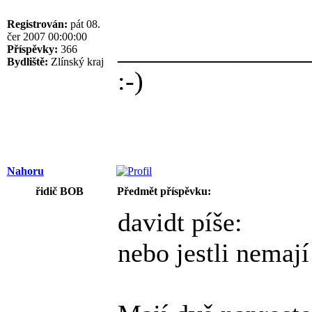
Registrován:
pát 08.
čer 2007 00:00:00
______________
Příspěvky:
366
Bydliště:
Zlínský kraj
:-)
Nahoru
řidič BOB
Předmět příspěvku:
davidt píše:
nebo jestli nemají