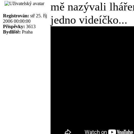
mě nazývali lhářem
Registrován:
stř 25. říj
jedno videíčko...
2006 00:00:00
Příspěvky:
3613
Bydliště:
Praha