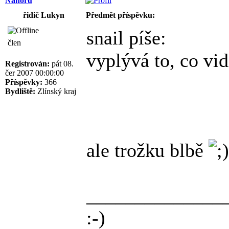
Nahoru
řidič Lukyn
Předmět příspěvku:
snail píše:
člen
vyplývá to, co vidí
Registrován:
pát 08.
čer 2007 00:00:00
Příspěvky:
366
Bydliště:
Zlínský kraj
ale trožku blbě
______________
:-)