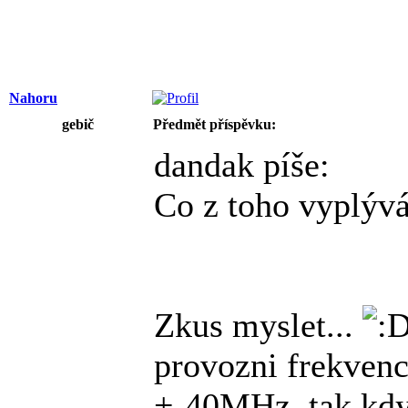
Nahoru
gebič
Předmět příspěvku:
dandak píše:
Co z toho vyplývá
Zkus myslet...
provozni frekven
+-40MHz, tak kd