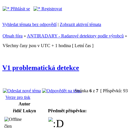
Přihlásit se
Registrovat
Vyhledat témata bez odpovědí
|
Zobrazit aktivní témata
Obsah fóra
»
ANTIRADARY - Radarové detektory podle výrobců
Všechny časy jsou v UTC + 1 hodina [ Letní čas ]
V1 problematická detekce
Stránka
6
z
7
[ Příspěvků: 93
Verze pro tisk
Autor
řidič Lukyn
Předmět příspěvku:
člen