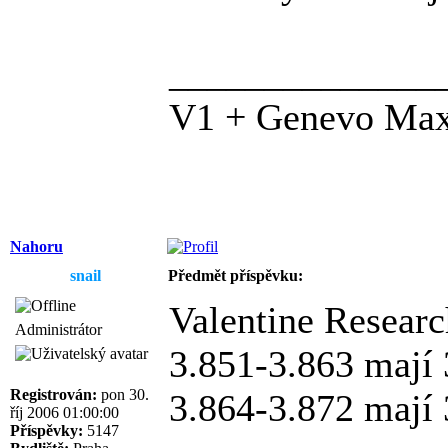
______________
V1 + Genevo Ma
Nahoru
snail
Předmět příspěvku:
Valentine Researc
Administrátor
3.851-3.863 maj
Registrován:
pon 30.
3.864-3.872 maj
říj 2006 01:00:00
Příspěvky:
5147