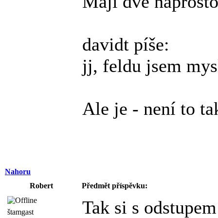
Mají dvě naprosto
davidt píše:
jj, feldu jsem mys
Ale je - není to t
Nahoru
Robert
Předmět příspěvku:
Tak si s odstupem
štamgast