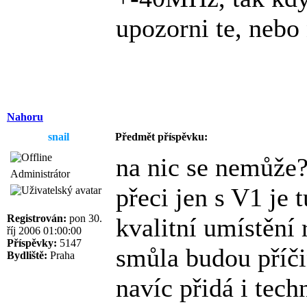
upozorni te, nebo
Nahoru
snail
Předmět příspěvku:
na nic se nemůže?
Administrátor
přeci jen s V1 je 
Registrován:
pon 30.
kvalitní umístění
říj 2006 01:00:00
Příspěvky:
5147
smůla budou příči
Bydliště:
Praha
navíc přidá i tech