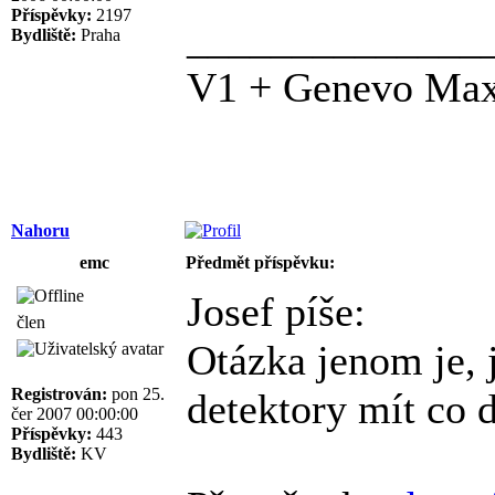
Příspěvky:
2197
______________
Bydliště:
Praha
V1 + Genevo Ma
Nahoru
emc
Předmět příspěvku:
Josef píše:
člen
Otázka jenom je,
Registrován:
pon 25.
detektory mít co d
čer 2007 00:00:00
Příspěvky:
443
Bydliště:
KV