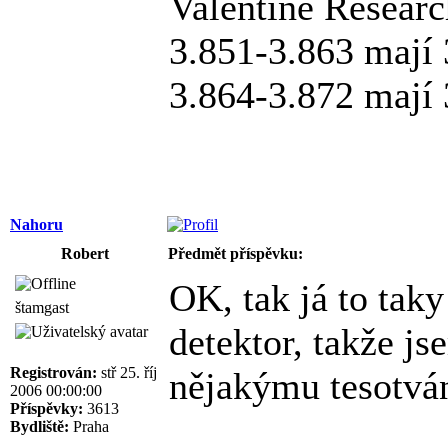
Valentine Researc
3.851-3.863 maj
3.864-3.872 maj
Nahoru
Robert
Předmět příspěvku:
OK, tak já to taky
štamgast
detektor, takže j
Registrován:
stř 25. říj
nějakýmu tesotván
2006 00:00:00
Příspěvky:
3613
Bydliště:
Praha