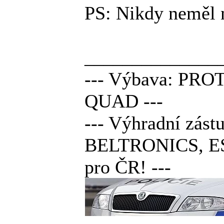
PS: Nikdy neměl 
______________
--- Výbava: PRO
QUAD ---
--- Výhradní z
BELTRONICS, E
pro ČR! ---