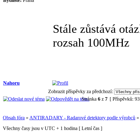
Bydliště:
Praha
Stále zůstává otá
rozsah 100MHz
Nahoru
Zobrazit příspěvky za předchozí:
Stránka
6
z
7
[ Příspěvků: 93
Obsah fóra
»
ANTIRADARY - Radarové detektory podle výrobců
Všechny časy jsou v UTC + 1 hodina [ Letní čas ]