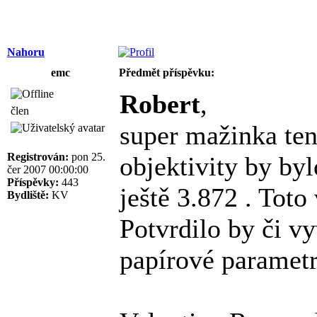
Nahoru
emc
Předmět příspěvku:
Robert
,
člen
super mažinka ten
Registrován:
pon 25.
objektivity by by
čer 2007 00:00:00
Příspěvky:
443
ještě 3.872 . Toto
Bydliště:
KV
Potvrdilo by či v
papírové parametr