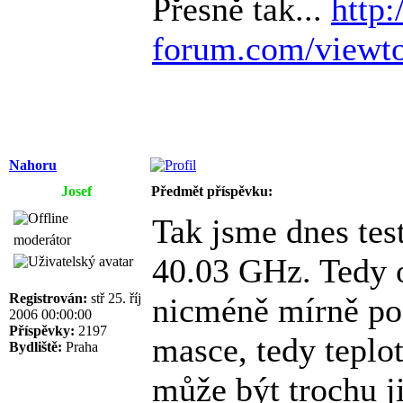
Přesně tak...
http:
forum.com/viewt
Nahoru
Josef
Předmět příspěvku:
Tak jsme dnes tes
moderátor
40.03 GHz. Tedy 
Registrován:
stř 25. říj
nicméně mírně pos
2006 00:00:00
Příspěvky:
2197
masce, tedy teplo
Bydliště:
Praha
může být trochu j