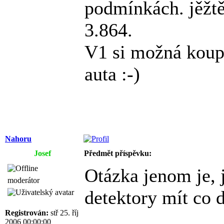
podmínkách. jěžtě
3.864.
V1 si možná koupí
auta :-)
Nahoru
Josef
Předmět příspěvku:
Otázka jenom je,
moderátor
detektory mít co d
Registrován:
stř 25. říj
2006 00:00:00