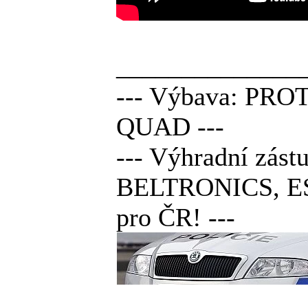
______________
--- Výbava: PRO
QUAD ---
--- Výhradní z
BELTRONICS, E
pro ČR! ---