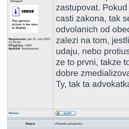
štamgast
zastupovat. Pokud
casti zakona, tak 
odvolanich od obe
zalezi na tom, jes
Registrován:
pát 16. úno 2007
01:00:00
Příspěvky:
1600
udaju, nebo protiu
Bydliště:
Bezdomovec
ze to prvni, takze t
dobre zmedializova
Ty, tak ta advokatka
Nahoru
Robert
Předmět příspěvku: