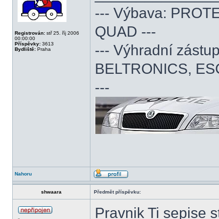
--- Výbava: PROTE
QUAD ---
Registrován:
stř 25. říj 2006
00:00:00
Příspěvky:
3613
--- Výhradní zás
Bydliště:
Praha
BELTRONICS, ES
---
Nahoru
shwaara
Předmět příspěvku:
Pravnik Ti sepise 