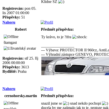
Klidne SZ
Registrován:
pon 05.
lis 2007 01:00:00
Příspěvky:
51
Nahoru
Robert
Předmět příspěvku:
Ty krávo, to je ?ifra
štamgast
_________________
--- Výbava: PROTECTOR II 960cz, AntiL
--- Výhradní zástupce GENEVO, PRO
Registrován:
stř 25. říj
2006 00:00:00
Příspěvky:
3613
Bydliště:
Praha
Nahoru
cernohorsky.martin
Předmět příspěvku:
snazil jsme se
snad nekdo pochopi
docela by me zajimalo jak to je, protoze p
nováček