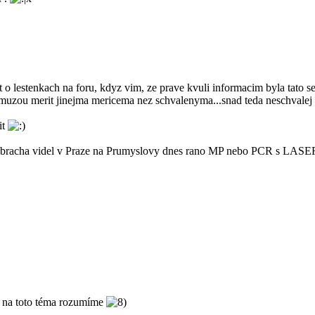
t o lestenkach na foru, kdyz vim, ze prave kvuli informacim byla tato se
emuzou merit jinejma mericema nez schvalenyma...snad teda neschvalej 
it
 bracha videl v Praze na Prumyslovy dnes rano MP nebo PCR s LASERem. 
m na toto téma rozumíme