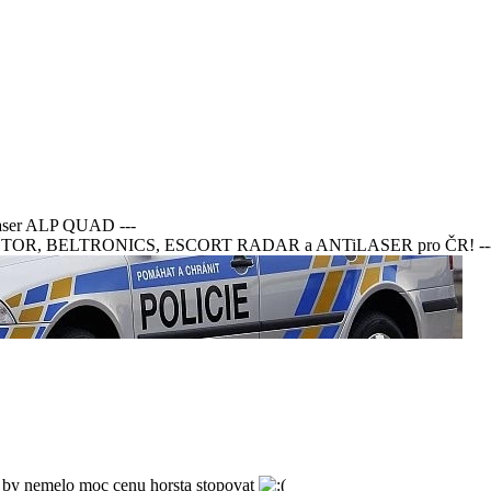
aser ALP QUAD ---
TECTOR, BELTRONICS, ESCORT RADAR a ANTiLASER pro ČR! --
ak by nemelo moc cenu horsta stopovat