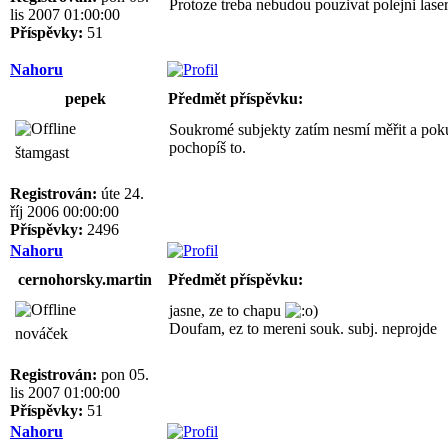
Protoze treba nebudou pouzivat polejni lasery
lis 2007 01:00:00
Příspěvky:
51
Nahoru
pepek
Předmět příspěvku:
Soukromé subjekty zatím nesmí měřit a poku
pochopíš to.
štamgast
Registrován:
úte 24.
říj 2006 00:00:00
Příspěvky:
2496
Nahoru
cernohorsky.martin
Předmět příspěvku:
jasne, ze to chapu
)
Doufam, ez to mereni souk. subj. neprojde
nováček
Registrován:
pon 05.
lis 2007 01:00:00
Příspěvky:
51
Nahoru