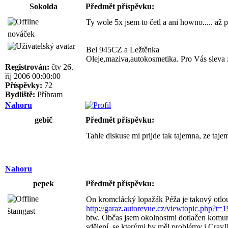
Sokolda
Předmět příspěvku:
Ty wole 5x jsem to četl a ani howno..... až 
nováček
_________________
Bel 945CZ a Ležtěnka
Oleje,maziva,autokosmetika. Pro Vás sleva
Registrován:
čtv 26.
říj 2006 00:00:00
Příspěvky:
72
Bydliště:
Příbram
Nahoru
gebič
Předmět příspěvku:
Tahle diskuse mi prijde tak tajemna, ze taje
Nahoru
pepek
Předmět příspěvku:
On kromclácký lopažák Péža je takový otlou
http://garaz.autorevue.cz/viewtopic.php?
štamgast
btw. Občas jsem okolnostmi dotlačen komun
sdělení, se kterými by měl problémy i CrayI