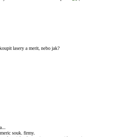
oupit lasery a merit, nebo jak?
...
 meric souk. firmy.