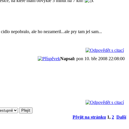
lesice, na ktere mam obvykle 5 minut na 7 km!
lo nepobralo, ale ho nezameril...ale pry tam jel sam...
Napsal:
pon 10. bře 2008 22:08:00
Přejít na stránku
1
,
2
Další