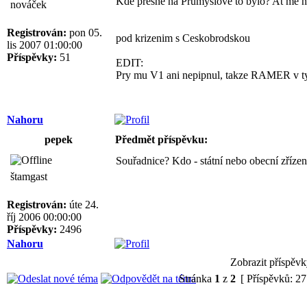
Kde presne na Prumyslove to bylo? At me n
nováček
Registrován:
pon 05.
pod krizenim s Ceskobrodskou
lis 2007 01:00:00
Příspěvky:
51
EDIT:
Pry mu V1 ani nepipnul, takze RAMER v ty c
Nahoru
pepek
Předmět příspěvku:
Souřadnice? Kdo - státní nebo obecní zřízen
štamgast
Registrován:
úte 24.
říj 2006 00:00:00
Příspěvky:
2496
Nahoru
Zobrazit příspěvk
Stránka
1
z
2
[ Příspěvků: 27