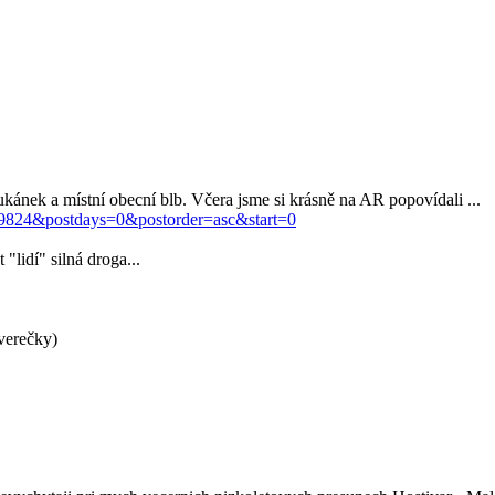
kánek a místní obecní blb. Včera jsme si krásně na AR popovídali ...
t=19824&postdays=0&postorder=asc&start=0
"lidí" silná droga...
tverečky)