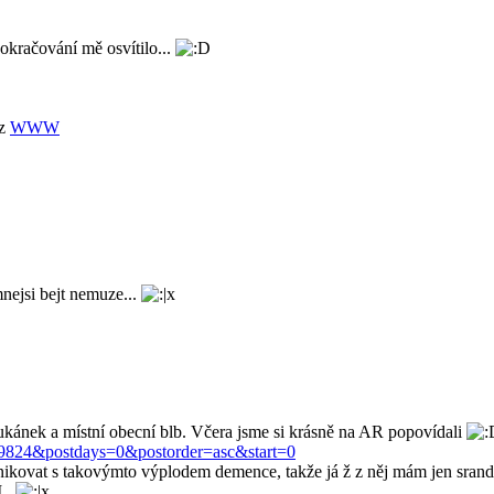
pokračování mě osvítilo...
 z
WWW
mnejsi bejt nemuze...
kánek a místní obecní blb. Včera jsme si krásně na AR popovídali
t=19824&postdays=0&postorder=asc&start=0
ikovat s takovýmto výplodem demence, takže já ž z něj mám jen srand
I .