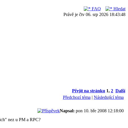
FAQ
Hledat
Právě je čtv 06. srp 2026 18:43:48
Přejít na stránku
1
,
2
Další
Předchozí téma
|
Následující téma
Napsal:
pon 10. bře 2008 12:18:00
ncich" nez u PM a RPC?