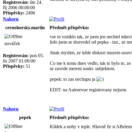
Registrován:
úte 24.
říj 2006 00:00:00
Příspěvky:
2496
Nahoru
cernohorsky.martin
Předmět příspěvku:
vse to vzniklo tak, ze jsem jen nechtel mluvi
Info jsem se dozvedel od pepka - tzn., ze n
nováček
Jinak myslim, ze tuhle diskuzi muzem uzavr
Registrován:
pon 05.
lis 2007 01:00:00
Co me k tomu dnes vedlo, tak to bylo to, ze
Příspěvky:
51
se zavede mereni soukr. subjektem.
pepek: to zas nechapu ja
EDIT: na Autorevue registrovany nejsem
Nahoru
pepek
Předmět příspěvku:
Klídek a nohy v teple. Hlavně že si ABele