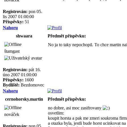
Registrován:
pon 05.
lis 2007 01:00:00
Příspěvky:
51
Nahoru
shwaara
Předmět příspěvku:
No ja to taky nepochopil. To chce martin nak
štamgast
Registrován:
pát 16.
úno 2007 01:00:00
Příspěvky:
1600
Bydliště:
Bezdomovec
Nahoru
cernohorsky.martin
Předmět příspěvku:
no dobre, asi moc zasifrovany
osvetlim:
nováček
koupit horsta a pak me zmeri soukroma firma
a otazka byla, jestli bude horst ucinkovat na
Registrován:
pon 05.