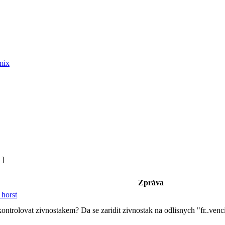
mix
 ]
Zpráva
 horst
kontrolovat zivnostakem? Da se zaridit zivnostak na odlisnych "fr..ve