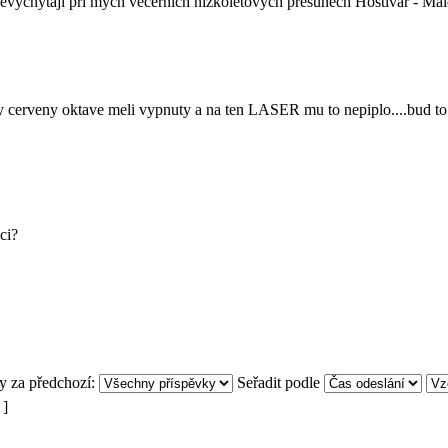
evychytaji pri mych vecernich nizkoletovych presunech Hostivar - Ma
erveny oktave meli vypnuty a na ten LASER mu to nepiplo....bud to cid
ci?
y za předchozí:
Seřadit podle
 ]