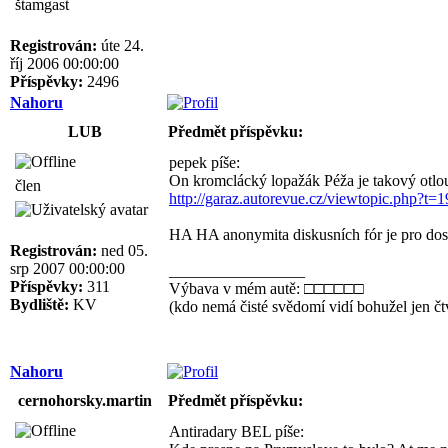
štamgast
Registrován:
úte 24.
říj 2006 00:00:00
Příspěvky:
2496
Nahoru
LUB
Předmět příspěvku:
pepek píše:
On kromclácký lopažák Péža je takový otlou
člen
http://garaz.autorevue.cz/viewtopic.php?
HA HA anonymita diskusních fór je pro dost 
Registrován:
ned 05.
srp 2007 00:00:00
_________________
Příspěvky:
311
Výbava v mém autě: □□□□□□
Bydliště:
KV
(kdo nemá čisté svědomí vidí bohužel jen č
Nahoru
cernohorsky.martin
Předmět příspěvku:
Antiradary BEL píše: