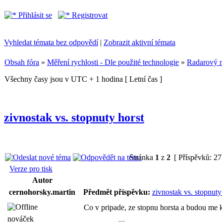
Přihlásit se
Registrovat
Vyhledat témata bez odpovědí
|
Zobrazit aktivní témata
Obsah fóra
»
Měření rychlosti - Dle použité technologie
»
Radarový 
Všechny časy jsou v UTC + 1 hodina [ Letní čas ]
zivnostak vs. stopnuty horst
Stránka
1
z
2
[ Příspěvků: 27
Verze pro tisk
Autor
cernohorsky.martin
Předmět příspěvku:
zivnostak vs. stopnuty
Co v pripade, ze stopnu horsta a budou me 
nováček