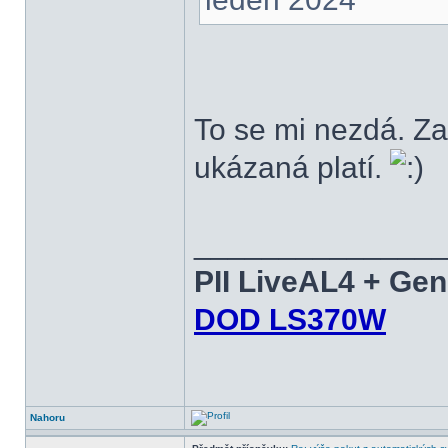
To se mi nezdá. Za
ukázaná platí.
______________
PII LiveAL4 + Ge
DOD LS370W
Nahoru