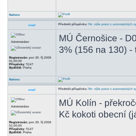
Nahoru
Předmět příspěvku:
Re: výše pokut z automatických 
snail
MÚ Černošice - D0
Administrátor
3% (156 na 130) -
Registrován:
pon 30. říj 2006
01:00:00
Příspěvky:
5147
Bydliště:
Praha
Nahoru
Předmět příspěvku:
Re: výše pokut z automatických 
snail
MÚ Kolín - překroč
Administrátor
Kč kokoti obecní (j
Registrován:
pon 30. říj 2006
01:00:00
Příspěvky:
5147
Bydliště:
Praha