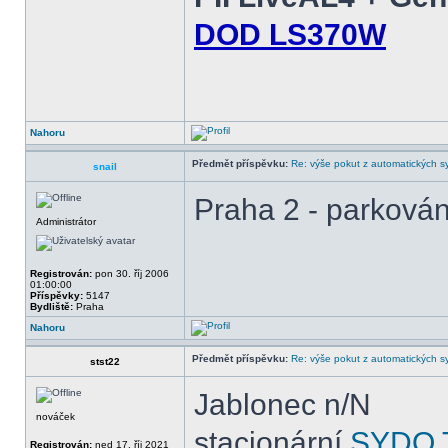
DOD LS370W
Nahoru
Předmět příspěvku:
Re: výše pokut z automatických 
snail
Praha 2 - parkován
Administrátor
Registrován:
pon 30. říj 2006
01:00:00
Příspěvky:
5147
Bydliště:
Praha
Nahoru
Předmět příspěvku:
Re: výše pokut z automatických 
stst22
Jablonec n/N
nováček
stacionární
SYDO T
Registrován:
ned 17. říj 2021