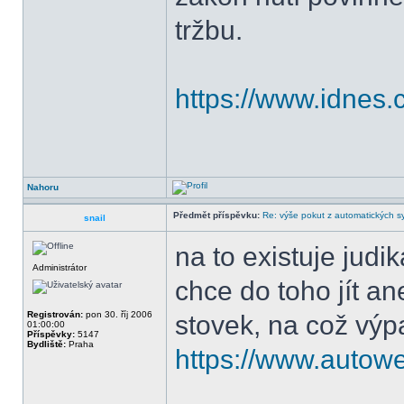
tržbu.
https://www.idnes.c
Nahoru
Předmět příspěvku:
Re: výše pokut z automatických 
snail
na to existuje judi
Administrátor
chce do toho jít an
Registrován:
pon 30. říj 2006
stovek, na což výpa
01:00:00
Příspěvky:
5147
Bydliště:
Praha
https://www.autowe