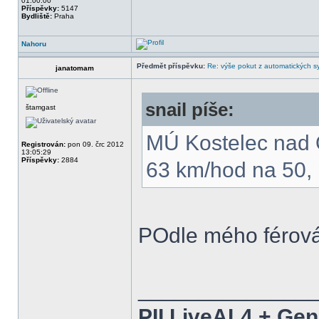
01:00:00
Příspěvky:
5147
Bydliště:
Praha
Nahoru
Předmět příspěvku:
Re: výše pokut z automatických 
janatomam
snail píše:
štamgast
MÚ Kostelec nad Or
Registrován:
pon 09. črc 2012
13:05:29
Příspěvky:
2884
63 km/hod na 50, 
POdle mého férov
______________
PII LiveAL4 + Ge