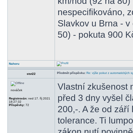
km/hod (92 na 80) 
nespecifikováno, z
Slavkov u Brna - v
50) - pokuta 900 K
Nahoru
Předmět příspěvku:
Re: výše pokut z automatických 
stst22
Vlastní zkušenost 
nováček
před 3 dny vyšel č
Registrován:
ned 17. říj 2021
18:27:32
Příspěvky:
72
200,-. A že od září
tolerance. Ti lump
zákon nutí povinně 