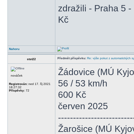
zdražili - Praha 5 
Kč
Nahoru
Předmět příspěvku:
Re: výše pokut z automatických 
stst22
Žádovice (MÚ Kyjo
nováček
56 / 53 km/h
Registrován:
ned 17. říj 2021
18:27:32
Příspěvky:
72
600 Kč
červen 2025
-------------------------
Žarošice (MÚ Kyjo