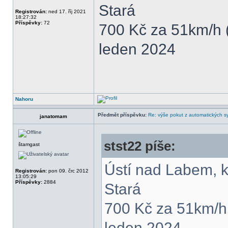
Stará
Registrován:
ned 17. říj 2021
18:27:32
Příspěvky:
72
700 Kč za 51km/h 
leden 2024
Nahoru
Předmět příspěvku:
Re: výše pokut z automatických 
janatomam
stst22 píše:
štamgast
Ústí nad Labem, 
Registrován:
pon 09. črc 2012
13:05:29
Příspěvky:
2884
Stará
700 Kč za 51km/h
leden 2024