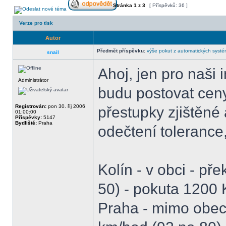
Stránka
1
z
3
[ Příspěvků: 36 ]
Verze pro tisk
Autor
Předmět příspěvku:
výše pokut z automatických syst
snail
Ahoj, jen pro naši 
Administrátor
budu postovat ceny
Registrován:
pon 30. říj 2006
přestupky zjištěné
01:00:00
Příspěvky:
5147
Bydliště:
Praha
odečtení tolerance
Kolín - v obci - př
50) - pokuta 1200 
Praha - mimo obec,