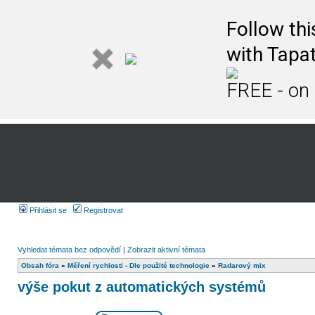
Follow th
with Tapat
FREE - on
Přihlásit se
Registrovat
Vyhledat témata bez odpovědí
|
Zobrazit aktivní témata
Obsah fóra
»
Měření rychlosti - Dle použité technologie
»
Radarový mix
výše pokut z automatických systémů