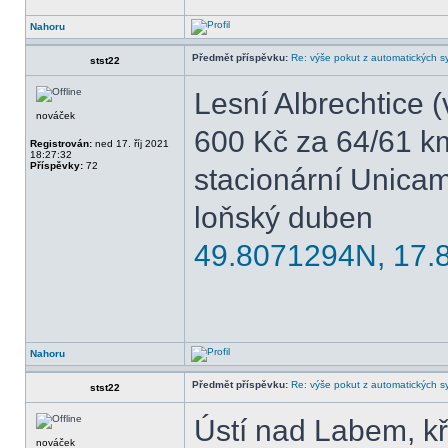
Nahoru
Předmět příspěvku:
Re: výše pokut z automatických 
stst22
Lesní Albrechtice (
nováček
600 Kč za 64/61 k
Registrován:
ned 17. říj 2021
18:27:32
Příspěvky:
72
stacionární Unic
loňský duben
49.8071294N, 17.
Nahoru
Předmět příspěvku:
Re: výše pokut z automatických 
stst22
Ústí nad Labem, k
nováček