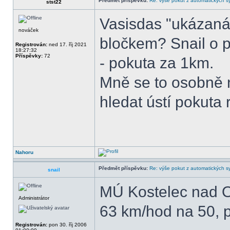
Předmět příspěvku:
Re: výše pokut z automatických 
stst22
Vasisdas "ukázaná
nováček
bločkem? Snail o 
Registrován:
ned 17. říj 2021
18:27:32
Příspěvky:
72
- pokuta za 1km.
Mně se to osobně n
hledat ústí pokuta 
Nahoru
Předmět příspěvku:
Re: výše pokut z automatických 
snail
MÚ Kostelec nad Or
Administrátor
63 km/hod na 50, 
Registrován:
pon 30. říj 2006