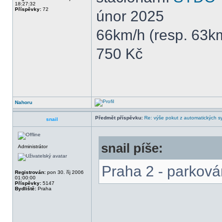
18:27:32
Příspěvky:
72
únor 2025
66km/h (resp. 63k
750 Kč
Nahoru
Předmět příspěvku:
Re: výše pokut z automatických 
snail
snail píše:
Administrátor
Praha 2 - parková
Registrován:
pon 30. říj 2006
01:00:00
Příspěvky:
5147
Bydliště:
Praha