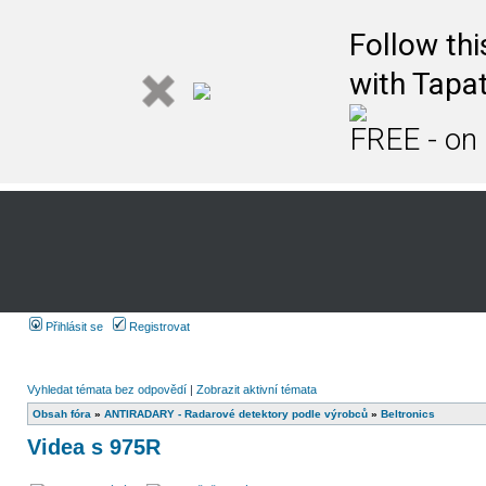
Follow th
with Tapat
FREE - on
Přihlásit se
Registrovat
Vyhledat témata bez odpovědí
|
Zobrazit aktivní témata
Obsah fóra
»
ANTIRADARY - Radarové detektory podle výrobců
»
Beltronics
Videa s 975R