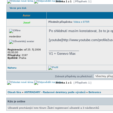
Stránka
1
z
1
[ Příspěvek: 1 ]
Verze pro tisk
Autor
Předmět příspěvku:
Videa s 975R
Josef
Po shlédnutí musím konstatovat, že to je o
moderátor
[youtube]http://www.youtube.com/profiležu
_________________
Registrován:
stř 25. říj 2006
00:00:00
V1 + Genevo Max
Příspěvky:
2197
Bydliště:
Praha
Nahoru
Zobrazit příspěvky za předchozí:
Stránka
1
z
1
[ Příspěvek: 1 ]
Obsah fóra
»
ANTIRADARY - Radarové detektory podle výrobců
»
Beltronics
Kdo je online
Uživatelé procházející toto fórum: Žádní registrovaní uživatelé a 3 návštevníků