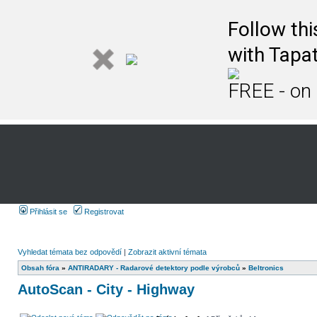
Follow th
with Tapat
FREE - on
Přihlásit se
Registrovat
Vyhledat témata bez odpovědí
|
Zobrazit aktivní témata
Obsah fóra
»
ANTIRADARY - Radarové detektory podle výrobců
»
Beltronics
AutoScan - City - Highway