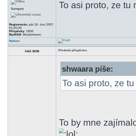
To asi proto, ze tu
štamgast
Registrován:
pát 16. úno 2007
01:00:00
Příspěvky:
1600
Bydliště:
Bezdomovec
Nahoru
Předmět příspěvku:
řidič BOB
shwaara píše:
To asi proto, ze tu
To by mne zajímalo