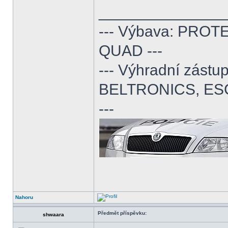
______________
--- Výbava: PROTE
QUAD ---
--- Výhradní zás
BELTRONICS, ES
---
Nahoru
Předmět příspěvku:
shwaara