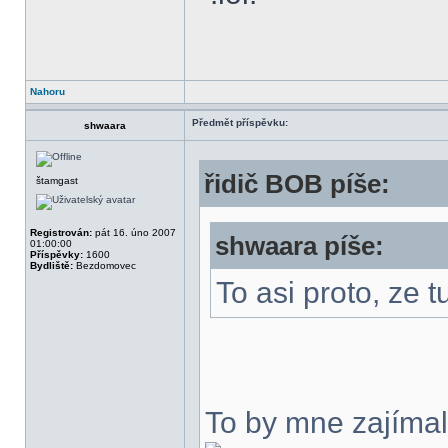
Nahoru
Předmět příspěvku:
shwaara
řidič BOB píše:
štamgast
Registrován:
pát 16. úno 2007
shwaara píše:
01:00:00
Příspěvky:
1600
Bydliště:
Bezdomovec
To asi proto, ze t
To by mne zajímal