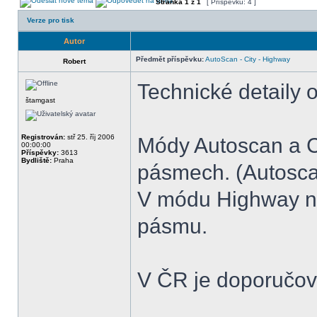
Stránka
1
z
1
[ Příspěvků: 4 ]
Verze pro tisk
Autor
Předmět příspěvku:
AutoScan - City - Highway
Robert
Technické detaily o
štamgast
Registrován:
stř 25. říj 2006
Módy Autoscan a Cit
00:00:00
Příspěvky:
3613
Bydliště:
Praha
pásmech. (Autosca
V módu Highway ne
pásmu.
V ČR je doporučov