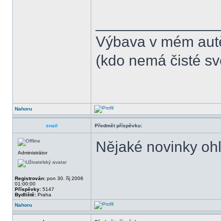
______________
Výbava v mém aut
(kdo nemá čisté sv
Nahoru
snail
Předmět příspěvku:
Nějaké novinky oh
Administrátor
Registrován:
pon 30. říj 2006
01:00:00
Příspěvky:
5147
Bydliště:
Praha
Nahoru