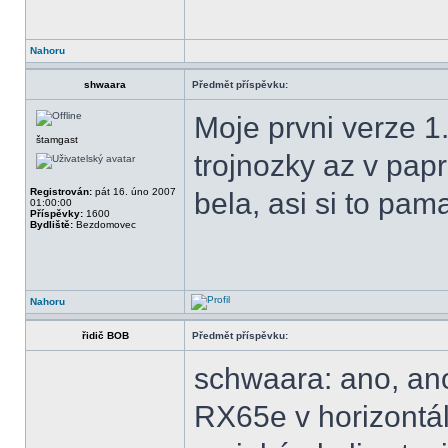
Nahoru
shwaara
Předmět příspěvku:
Moje prvni verze 1
štamgast
trojnozky az v pap
Registrován:
pát 16. úno 2007
bela, asi si to pama
01:00:00
Příspěvky:
1600
Bydliště:
Bezdomovec
Nahoru
řidič BOB
Předmět příspěvku:
schwaara: ano, ano
RX65e v horizontálu