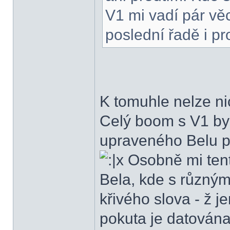
V1 mi vadí pár věc
poslední řadě i p
K tomuhle nelze ni
Celý boom s V1 by
upraveného Belu pr
Osobně mi tento
Bela, kde s různými
křivého slova - ž 
pokuta je datována 