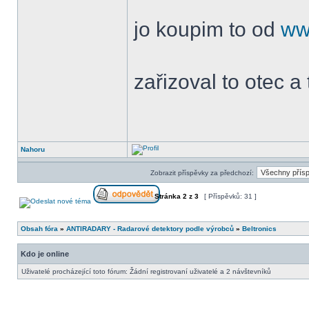
jo koupim to od
ww
zařizoval to otec a 
Nahoru
Zobrazit příspěvky za předchozí:
Stránka
2
z
3
[ Příspěvků: 31 ]
Obsah fóra
»
ANTIRADARY - Radarové detektory podle výrobců
»
Beltronics
Kdo je online
Uživatelé procházející toto fórum: Žádní registrovaní uživatelé a 2 návštevníků