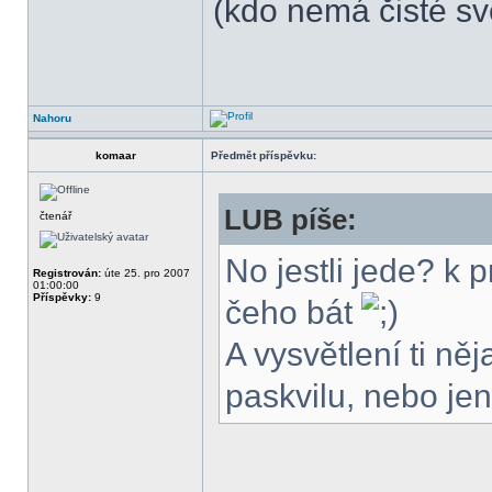
(kdo nemá čisté sv
Nahoru
komaar
Předmět příspěvku:
LUB píše:
čtenář
No jestli jede? k
Registrován:
úte 25. pro 2007
01:00:00
Příspěvky:
9
čeho bát
A vysvětlení ti n
paskvilu, nebo jen 