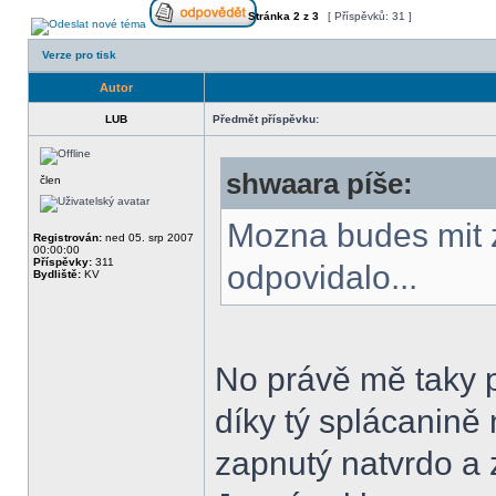
Stránka
2
z
3
[ Příspěvků: 31 ]
Verze pro tisk
Autor
LUB
Předmět příspěvku:
shwaara píše:
člen
Mozna budes mit z
Registrován:
ned 05. srp 2007
00:00:00
Příspěvky:
311
odpovidalo...
Bydliště:
KV
No právě mě taky p
díky tý splácanině 
zapnutý natvrdo a