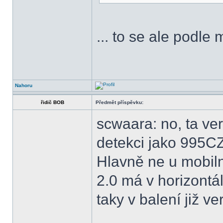
... to se ale podle
Nahoru
řidič BOB
Předmět příspěvku:
scwaara: no, ta ve
detekci jako 995CZ
Hlavně ne u mobil
2.0 má v horizontá
taky v balení již ve