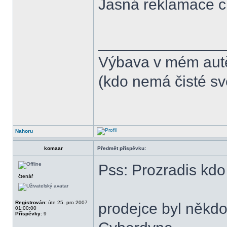
Jasná reklamace ch
______________
Výbava v mém aut
(kdo nemá čisté sv
Nahoru
komaar
Předmět příspěvku:
Pss: Prozradis kdo
čtenář
Registrován:
úte 25. pro 2007
prodejce byl někd
01:00:00
Příspěvky:
9