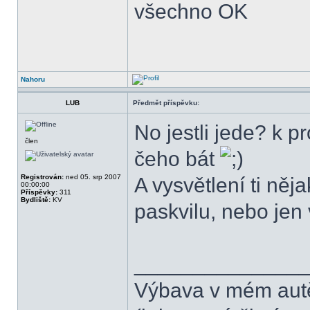
všechno OK
Nahoru
LUB
Předmět příspěvku:
No jestli jede? k 
člen
čeho bát
Registrován:
ned 05. srp 2007
A vysvětlení ti ně
00:00:00
Příspěvky:
311
Bydliště:
KV
paskvilu, nebo jen 
______________
Výbava v mém aut