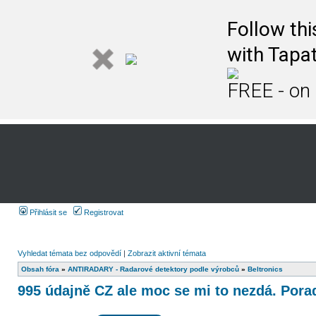
Follow th
with Tapat
FREE - on
Přihlásit se
Registrovat
Vyhledat témata bez odpovědí
|
Zobrazit aktivní témata
Obsah fóra
»
ANTIRADARY - Radarové detektory podle výrobců
»
Beltronics
995 údajně CZ ale moc se mi to nezdá. Pora