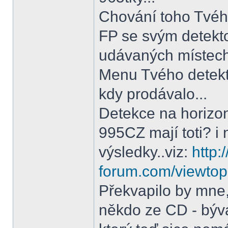
Chování toho Tvého
FP se svým detektor
udávaných místech
Menu Tvého detekt
kdy prodávalo...
Detekce na horizon
995CZ mají toti? i
výsledky..viz:
http:
forum.com/viewtop
Překvapilo by mne,
někdo ze CD - bývá