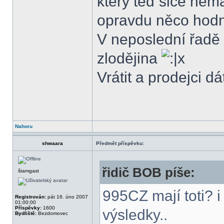
který teď sice nemá 
opravdu něco ho
V neposlední řadě 
zlodějina
Vrátit a prodejci d
Nahoru
shwaara
Předmět příspěvku:
řidič BOB píše:
štamgast
995CZ mají toti? i
Registrován:
pát 16. úno 2007
01:00:00
Příspěvky:
1600
výsledky..
Bydliště:
Bezdomovec