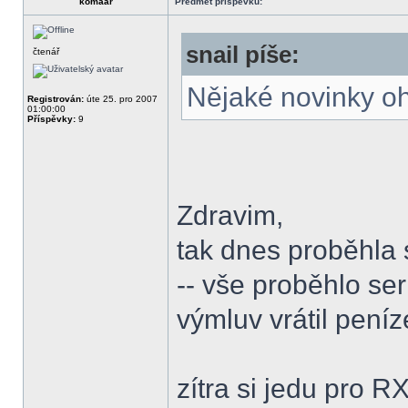
komaar
Předmět příspěvku:
snail píše:
čtenář
Nějaké novinky o
Registrován:
úte 25. pro 2007
01:00:00
Příspěvky:
9
Zdravim,
tak dnes proběhla 
-- vše proběhlo ser
výmluv vrátil peníz
zítra si jedu pro 