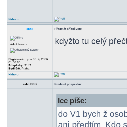
Nahoru
snail
Předmět příspěvku:
kdyžto tu celý pře
Administrátor
Registrován:
pon 30. říj 2006
01:00:00
Příspěvky:
5147
Bydliště:
Praha
Nahoru
řidič BOB
Předmět příspěvku:
Ice píše:
do V1 bych ž osobn
ani předtím. Kdo 