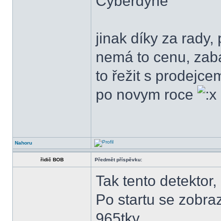
Cyberdyne
jinak díky za rady, 
nemá to cenu, zaba
to řežit s prodejce
po novym roce
Nahoru
řidič BOB
Předmět příspěvku:
Tak tento detektor,
Po startu se zobraz
965tky...