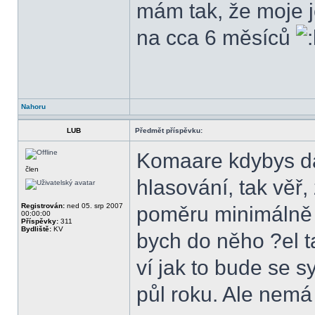
mám tak, že moje j
na cca 6 měsíců
Nahoru
LUB
Předmět příspěvku:
Komaare kdybys da
člen
hlasování, tak věř,
Registrován:
ned 05. srp 2007
poměru minimálně 
00:00:00
Příspěvky:
311
Bydliště:
KV
bych do něho ?el 
ví jak to bude se 
půl roku. Ale nemá 