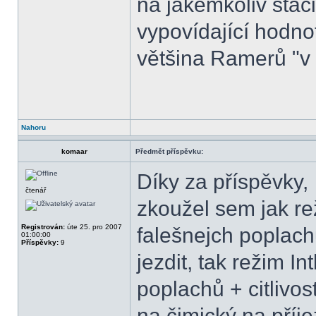
na jakémkoliv stac
vypovídající hodnot
většina Ramerů "v
Nahoru
komaar
Předmět příspěvku:
Díky za příspěvky,
čtenář
zkoužel sem jak re
Registrován:
úte 25. pro 2007
falešnejch poplach
01:00:00
Příspěvky:
9
jezdit, tak režim In
poplachů + citlivos
na čimický na příj