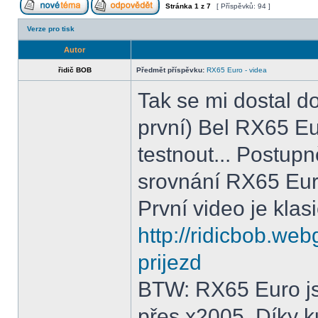
Stránka
1
z
7
[ Příspěvků: 94 ]
Verze pro tisk
Autor
řidič BOB
Předmět příspěvku:
RX65 Euro - videa
Tak se mi dostal do
první) Bel RX65 E
testnout... Postup
srovnání RX65 Eur
První video je kla
http://ridicbob.we
prijezd
BTW: RX65 Euro js
přes x2005. Díky k