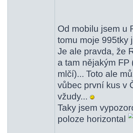
Od mobilu jsem u 
tomu moje 995tky j
Je ale pravda, že 
a tam nějakým FP (
mlčí)... Toto ale m
vůbec první kus v Č
vžudy...
Taky jsem vypozorov
poloze horizontal