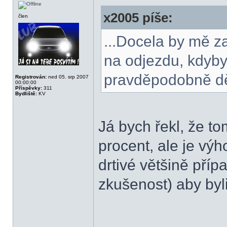
x2005 píše:
člen
...Docela by mě za
na odjezdu, kdyby
pravděpodobně dě
Registrován:
ned 05. srp 2007
00:00:00
Příspěvky:
311
Bydliště:
KV
Já bych řekl, že 
procent, ale je výh
drtivé většině pří
zkušenost) aby by
______________