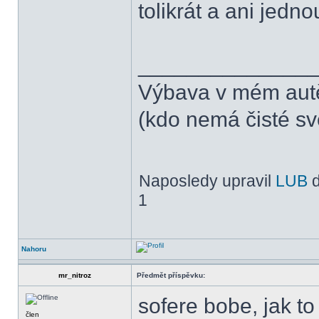
tolikrát a ani jedn
______________
Výbava v mém aut
(kdo nemá čisté sv
Naposledy upravil
LUB
d
1
Nahoru
mr_nitroz
Předmět příspěvku:
sofere bobe, jak t
člen