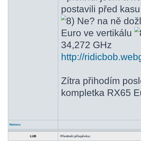
postavili před kasu 
Ne? na ně dožla
Euro ve vertikálu
34,272 GHz
http://ridicbob.we
Zítra přihodím pos
kompletka RX65 Eur
Nahoru
LUB
Předmět příspěvku: