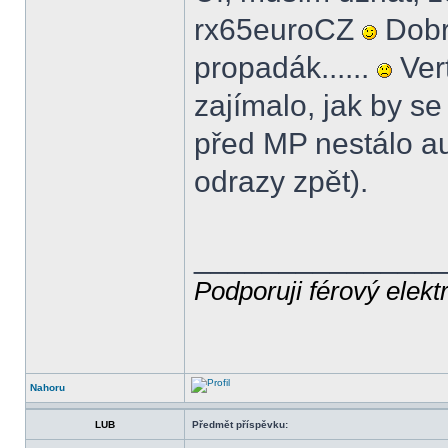
rx65euroCZ
Dobrá
propadák......
Vert
zajímalo, jak by s
před MP nestálo a
odrazy zpět).
______________
Podporuji férový elekt
Nahoru
LUB
Předmět příspěvku: