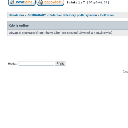
Stránka
1
z
7
[ Příspěvků: 94 ]
Obsah fóra
»
ANTIRADARY - Radarové detektory podle výrobců
»
Beltronics
Kdo je online
Uživatelé procházející toto fórum: Žádní registrovaní uživatelé a 4 návštevníků
Hledat:
Čes