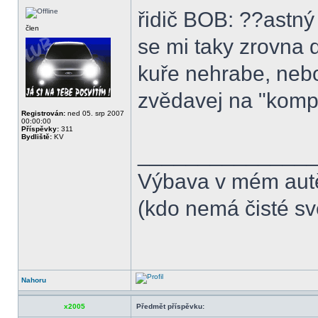
řidič BOB: ??astný 
člen
se mi taky zrovna d
kuře nehrabe, nebo
zvědavej na "komp
Registrován:
ned 05. srp 2007
00:00:00
Příspěvky:
311
Bydliště:
KV
______________
Výbava v mém aut
(kdo nemá čisté sv
Nahoru
x2005
Předmět příspěvku: