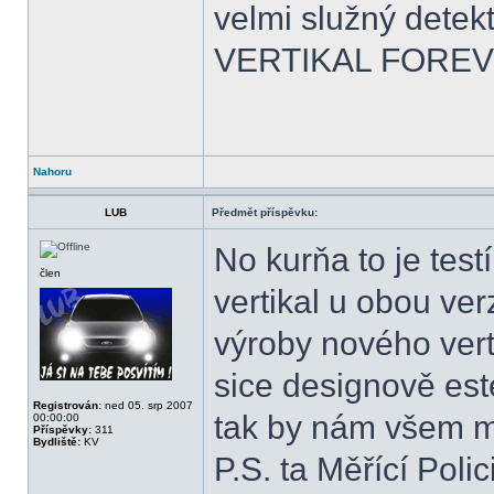
velmi služný detek
VERTIKAL FORE
Nahoru
LUB
Předmět příspěvku:
No kurňa to je test
člen
vertikal u obou ver
výroby nového verti
sice designově estet
Registrován:
ned 05. srp 2007
tak by nám všem mě
00:00:00
Příspěvky:
311
Bydliště:
KV
P.S. ta Měřící Poli