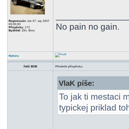
______________
Registrován:
úte 07. srp 2007
No pain no gain.
00:00:00
Příspěvky:
172
Bydliště:
Zlín, Brno
Nahoru
řidič BOB
Předmět příspěvku:
VlaK píše:
To jak ti mestaci 
typickej priklad to