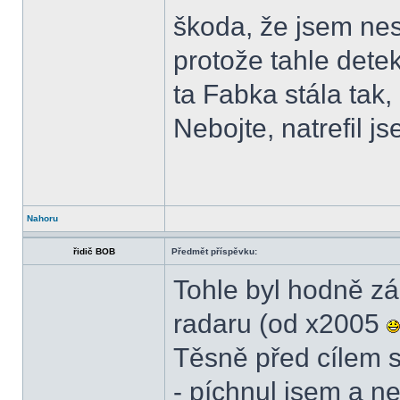
škoda, že jsem nes
protože tahle detek
ta Fabka stála tak,
Nebojte, natrefil j
Nahoru
řidič BOB
Předmět příspěvku:
Tohle byl hodně z
radaru (od x2005
Těsně před cílem se
- píchnul jsem a ne