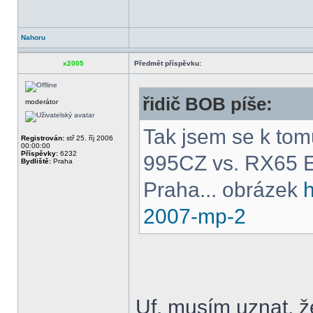
Nahoru
x2005
Předmět příspěvku:
řidič BOB píše:
moderátor
Tak jsem se k tom
Registrován:
stř 25. říj 2006
00:00:00
Příspěvky:
6232
995CZ vs. RX65 Eu
Bydliště:
Praha
Praha... obrázek
h
2007-mp-2
Uf, musím uznat, ž