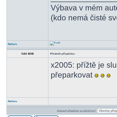
Výbava v mém aut
(kdo nemá čisté sv
Nahoru
řidič BOB
Předmět příspěvku:
x2005: přížtě je sl
přeparkovat
Nahoru
Zobrazit příspěvky za předchozí: