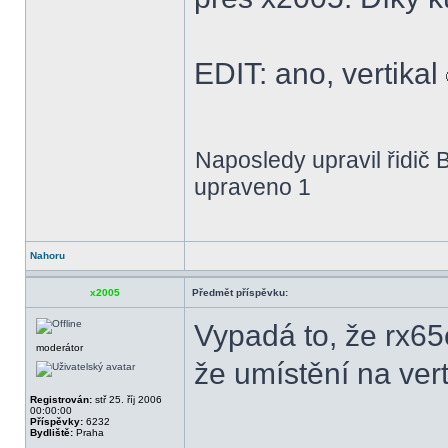
EDIT: ano, vertikal
Naposledy upravil řidič 
upraveno 1
Nahoru
x2005
Předmět příspěvku:
Vypadá to, že rx65
moderátor
že umístění na vert
Registrován:
stř 25. říj 2006
00:00:00
Příspěvky:
6232
Bydliště:
Praha