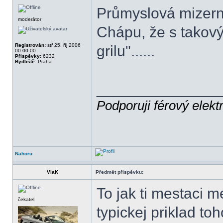
Průmyslová mizern
moderátor
Chápu, že s takový
Registrován:
stř 25. říj 2006
grilu"......
00:00:00
Příspěvky:
6232
Bydliště:
Praha
______________
Podporuji férový elekt
Nahoru
VlaK
Předmět příspěvku:
To jak ti mestaci m
čekatel
typickej priklad toh