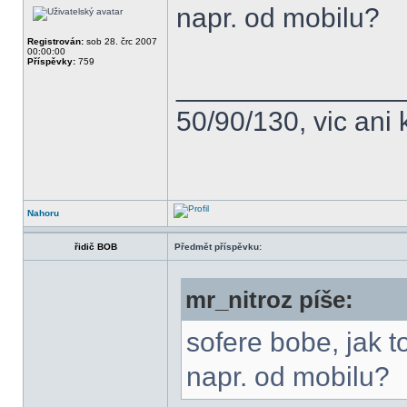
napr. od mobilu?
Registrován:
sob 28. črc 2007
00:00:00
Příspěvky:
759
______________
50/90/130, vic ani 
Nahoru
řidič BOB
Předmět příspěvku:
mr_nitroz píše:
sofere bobe, jak 
napr. od mobilu?