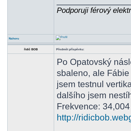
______________
Podporuji férový elekt
Nahoru
řidič BOB
Předmět příspěvku:
Po Opatovský násle
sbaleno, ale Fábie 
jsem testnul vertik
dalšího jsem nestíh
Frekvence: 34,004
http://ridicbob.we