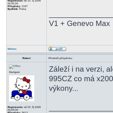
Registrován:
stř 25. říj 2006
00:00:00
Příspěvky:
2197
Bydliště:
Praha
______________
V1 + Genevo Max
Nahoru
Robert
Předmět příspěvku:
Záleží i na verzi, 
štamgast
995CZ co má x200
výkony...
______________
Registrován:
stř 25. říj 2006
00:00:00
Příspěvky:
3613