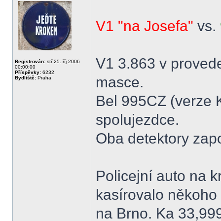
V1 "na Josefa"
vs.
V1 3.863 v provede
Registrován:
stř 25. říj 2006
00:00:00
Příspěvky:
6232
masce.
Bydliště:
Praha
Bel 995CZ (verze K
spolujezdce.
Oba detektory zap
Policejní auto na 
kasírovalo někoho 
na Brno. Ka 33,999