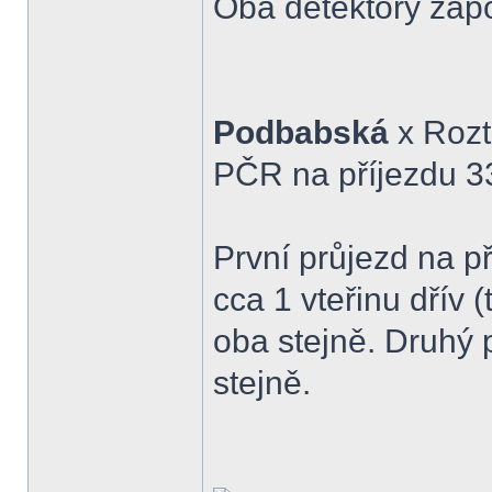
Oba detektory zap
Podbabská
x Rozt
PČR na příjezdu 3
První průjezd na p
cca 1 vteřinu dřív 
oba stejně. Druhý 
stejně.