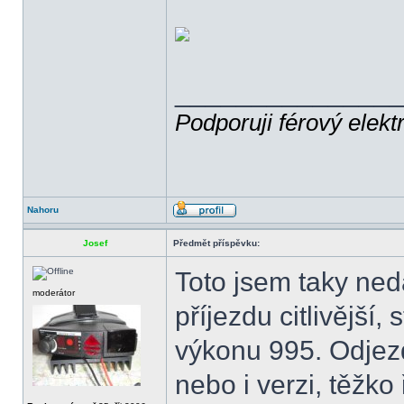
______________
Podporuji férový elekt
Nahoru
Josef
Předmět příspěvku:
Toto jsem taky ned
moderátor
příjezdu citlivější,
výkonu 995. Odjezd
nebo i verzi, těžko ř