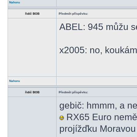
Nahoru
řidič BOB
Předmět příspěvku:
ABEL: 945 můžu s
x2005: no, koukám,
Nahoru
řidič BOB
Předmět příspěvku:
gebič: hmmm, a ne
RX65 Euro neměl, 
projížďku Moravo