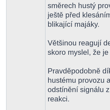
směrech hustý pro
ještě před klesání
blikající majáky.
Většinou reagují d
skoro myslel, že j
Pravděpodobně dík
hustému provozu a
odstínění signálu 
reakci.