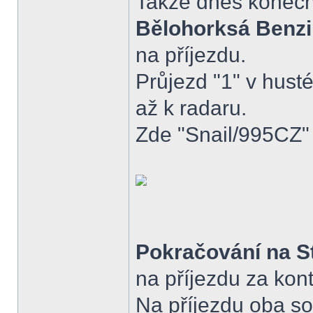
Takže dnes konečn
Bělohorksá Benz
na příjezdu.
Průjezd "1" v hust
až k radaru.
Zde "Snail/995CZ"
Pokračování na S
na příjezdu za kont
Na příjezdu oba s