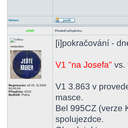
Nahoru
x2005
Předmět příspěvku:
[i]pokračování - dne
moderátor
V1 "na Josefa"
vs.
V1 3.863 v provede
Registrován:
stř 25. říj 2006
00:00:00
Příspěvky:
6232
masce.
Bydliště:
Praha
Bel 995CZ (verze K
spolujezdce.