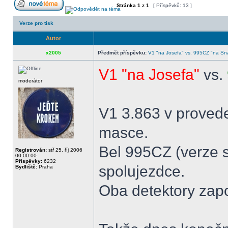
Stránka
1
z
1
[ Příspěvků: 13 ]
Verze pro tisk
Autor
x2005
Předmět příspěvku:
V1 "na Josefa" vs. 995CZ "na Sna
V1 "na Josefa"
vs.
moderátor
V1 3.863 v provede
masce.
Bel 995CZ (verze s
Registrován:
stř 25. říj 2006
00:00:00
Příspěvky:
6232
spolujezdce.
Bydliště:
Praha
Oba detektory zap