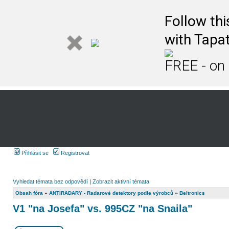
Follow th
with Tapat
FREE - on
Přihlásit se
Registrovat
Vyhledat témata bez odpovědí
|
Zobrazit aktivní témata
Obsah fóra
»
ANTIRADARY - Radarové detektory podle výrobců
»
Beltronics
V1 "na Josefa" vs. 995CZ "na Snaila"