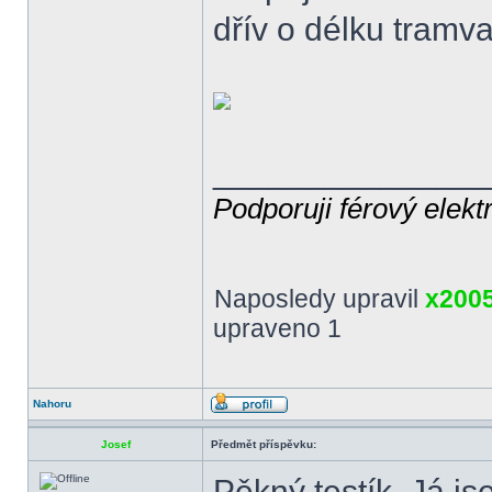
dřív o délku tramv
______________
Podporuji férový elekt
Naposledy upravil
x200
upraveno 1
Nahoru
Josef
Předmět příspěvku:
Pěkný testík. Já j