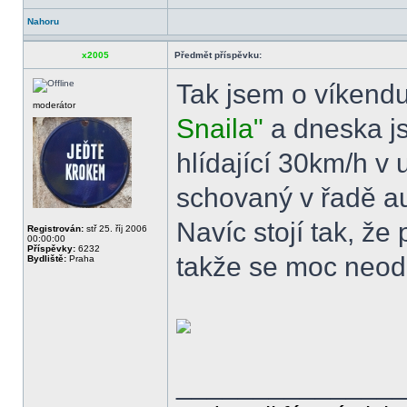
Nahoru
x2005
Předmět příspěvku:
Tak jsem o víkendu
moderátor
Snaila"
a dneska j
hlídající 30km/h v
schovaný v řadě aut
Navíc stojí tak, ž
Registrován:
stř 25. říj 2006
00:00:00
Příspěvky:
6232
takže se moc neod
Bydliště:
Praha
______________