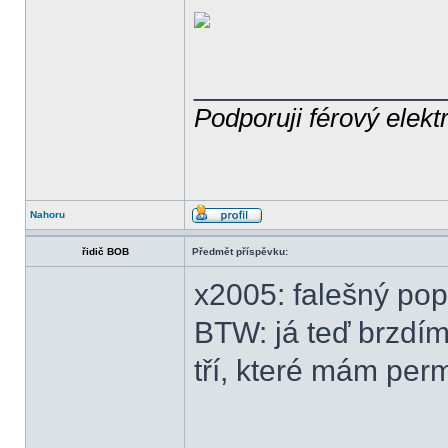
______________
Podporuji férový elekt
Nahoru
řidič BOB
Předmět příspěvku:
x2005: falešný pop
BTW: já teď brzdím
tří, které mám pe