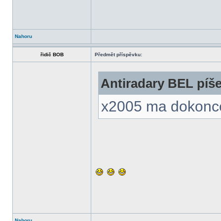
Nahoru
řidič BOB
Předmět příspěvku:
Antiradary BEL píše
x2005 ma dokonce 
Nahoru