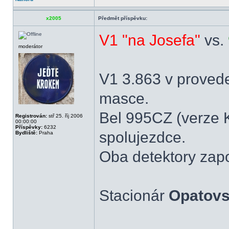
x2005
Předmět příspěvku:
V1 "na Josefa"
vs.
moderátor
V1 3.863 v provede
masce.
Bel 995CZ (verze K
Registrován:
stř 25. říj 2006
00:00:00
Příspěvky:
6232
spolujezdce.
Bydliště:
Praha
Oba detektory zap
Stacionár
Opatov