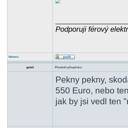
______________
Podporuji férový elekt
Nahoru
gebič
Předmět příspěvku:
Pekny pekny, skod
550 Euro, nebo te
jak by jsi vedl ten