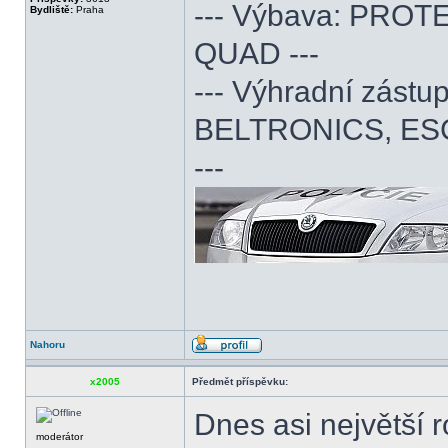
--- Výbava: PROTE
Bydliště:
Praha
QUAD ---
--- Výhradní zás
BELTRONICS, ES
---
Nahoru
x2005
Předmět příspěvku:
Dnes asi největší 
moderátor