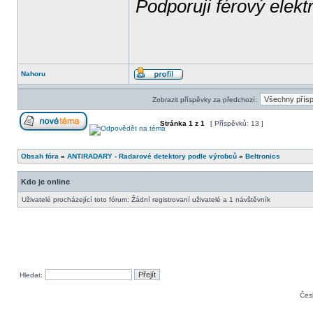
Podporuji férový elekt
Nahoru
Zobrazit příspěvky za předchozí:
Stránka
1
z
1
[ Příspěvků: 13 ]
Obsah fóra
»
ANTIRADARY - Radarové detektory podle výrobců
»
Beltronics
Kdo je online
Uživatelé procházející toto fórum: Žádní registrovaní uživatelé a 1 návštěvník
Hledat:
Čes