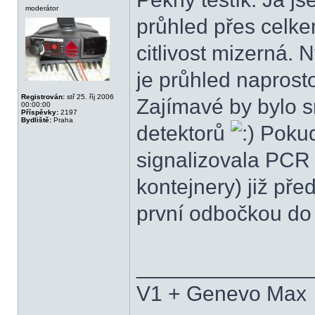
moderátor
průhled přes celke
citlivost mizerná. 
je průhled naprosto 
Registrován:
stř 25. říj 2006
Zajímavé by bylo 
00:00:00
Příspěvky:
2197
Bydliště:
Praha
detektorů
Pokud
signalizovala PCR 
kontejnery) již př
první odbočkou do 
______________
V1 + Genevo Max