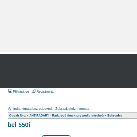
Přihlásit se
Registrovat
Vyhledat témata bez odpovědí
|
Zobrazit aktivní témata
Obsah fóra
»
ANTIRADARY - Radarové detektory podle výrobců
»
Beltronics
bel 550i