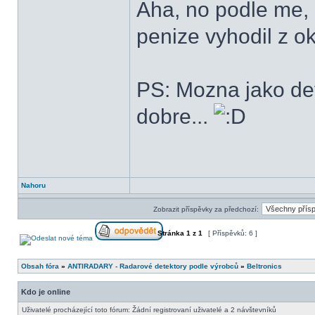
Aha, no podle me, 
penize vyhodil z o
PS: Mozna jako det
dobre...
Nahoru
Zobrazit příspěvky za předchozí:
Stránka
1
z
1
[ Příspěvků: 6 ]
Obsah fóra
»
ANTIRADARY - Radarové detektory podle výrobců
»
Beltronics
Kdo je online
Uživatelé procházející toto fórum: Žádní registrovaní uživatelé a 2 návštevníků