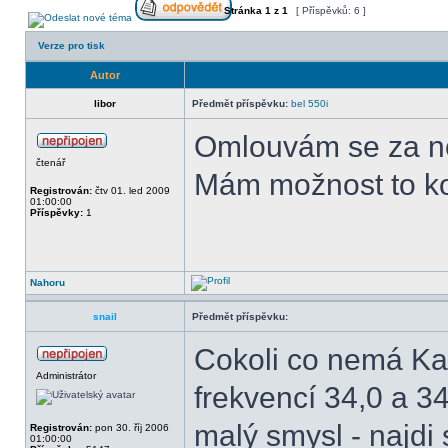
Stránka
1
z
1
[ Příspěvků: 6 ]
Verze pro tisk
Autor
libor
Předmět příspěvku:
bel 550i
Omlouvám se za no
čtenář
Mám možnost to ko
Registrován:
čtv 01. led 2009
01:00:00
Příspěvky:
1
Nahoru
snail
Předmět příspěvku:
Cokoli co nemá Ka
Administrátor
frekvencí 34,0 a 3
malý smysl - najdi
Registrován:
pon 30. říj 2006
01:00:00