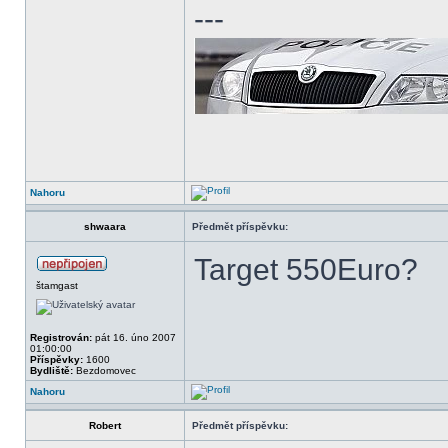
---
Nahoru
shwaara
Předmět příspěvku:
Target 550Euro?
štamgast
Registrován:
pát 16. úno 2007
01:00:00
Příspěvky:
1600
Bydliště:
Bezdomovec
Nahoru
Robert
Předmět příspěvku: