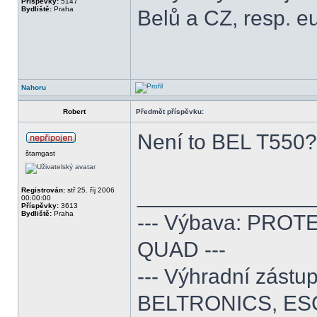
Příspěvky:
5147
Bydliště:
Praha
Belů a CZ, resp. eu
Nahoru
Robert
Předmět příspěvku:
Není to BEL T550?
štamgast
______________
Registrován:
stř 25. říj 2006
00:00:00
Příspěvky:
3613
Bydliště:
Praha
--- Výbava: PROTE
QUAD ---
--- Výhradní zás
BELTRONICS, ES