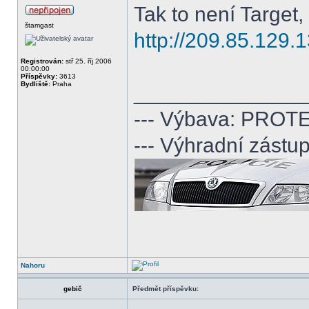
Tak to není Target, 
štamgast
http://209.85.129
Registrován:
stř 25. říj 2006
00:00:00
Příspěvky:
3613
Bydliště:
Praha
______________
--- Výbava: PROTE
--- Výhradní zá
Nahoru
gebič
Předmět příspěvku: