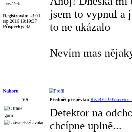
Ahoj! Dneska mi t
nováček
jsem to vypnul a 
Registrován:
stř 03.
srp 2016 19:19:37
to ne ukázalo
Příspěvky:
32
Nevím mas nějaký 
Nahoru
VS
Předmět příspěvku:
Re: BEL 995 service r
Detektor na odchod
guru
chcípne uplně...