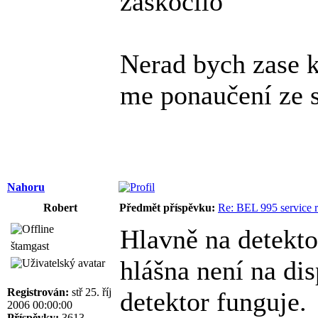
zaskocilo
Nerad bych zase ku
me ponaučení ze s
Nahoru
Robert
Předmět příspěvku:
Re: BEL 995 service r
Hlavně na detektor
štamgast
hlášna není na di
Registrován:
stř 25. říj
detektor funguje.
2006 00:00:00
Příspěvky:
3613