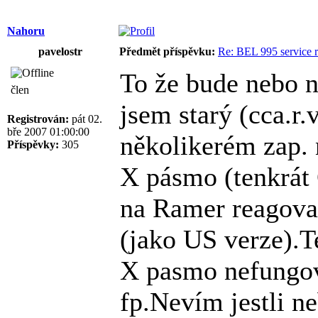
Nahoru
pavelostr
Předmět příspěvku:
Re: BEL 995 service r
To že bude nebo n
člen
jsem starý (cca.r.v
Registrován:
pát 02.
bře 2007 01:00:00
několikerém zap. 
Příspěvky:
305
X pásmo (tenkrát 
na Ramer reagoval
(jako US verze).T
X pasmo nefungova
fp.Nevím jestli ne