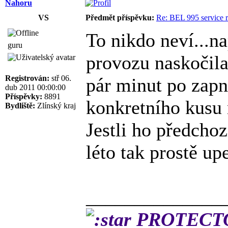
Nahoru
VS
Předmět příspěvku:
Re: BEL 995 service r
To nikdo neví...na
guru
provozu naskočila
Registrován:
stř 06.
pár minut po zapnu
dub 2011 00:00:00
Příspěvky:
8891
konkretního kusu 
Bydliště:
Zlínský kraj
Jestli ho předchoz
léto tak prostě upe
______________
PROTECTOR