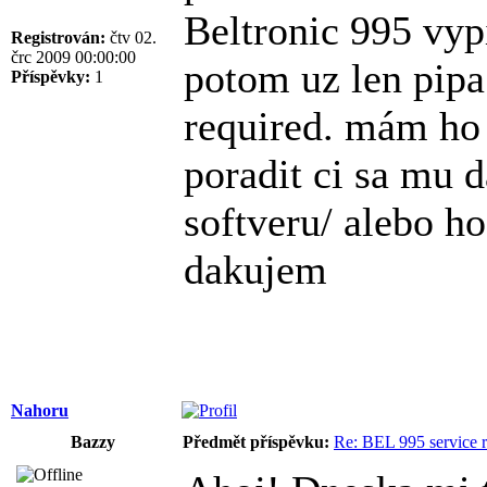
Beltronic 995 vypi
Registrován:
čtv 02.
črc 2009 00:00:00
potom uz len pipa
Příspěvky:
1
required. mám ho 
poradit ci sa mu 
softveru/ alebo h
dakujem
Nahoru
Bazzy
Předmět příspěvku:
Re: BEL 995 service r