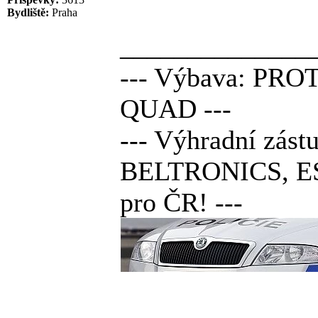
Bydliště:
Praha
______________
--- Výbava: PRO
QUAD ---
--- Výhradní z
BELTRONICS, E
pro ČR! ---