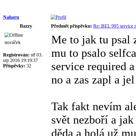
Nahoru
Bazzy
Předmět příspěvku:
Re: BEL 995 service r
Me to jak tu psal 
nováček
mu to psalo selfca
Registrován:
stř 03.
srp 2016 19:19:37
service required 
Příspěvky:
32
no a zas zapl a je
Tak fakt nevím ale
svět nezboří a jak 
děda a holá už m