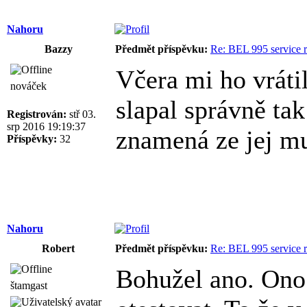
Nahoru
Bazzy
Předmět příspěvku:
Re: BEL 995 service r
Včera mi ho vrátil
nováček
slapal správně ta
Registrován:
stř 03.
srp 2016 19:19:37
znamená ze jej mu
Příspěvky:
32
Nahoru
Robert
Předmět příspěvku:
Re: BEL 995 service r
Bohužel ano. Ono 
štamgast