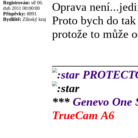
Registrován:
stř 06.
Oprava není...jedi
dub 2011 00:00:00
Příspěvky:
8891
Proto bych do tak 
Bydliště:
Zlínský kraj
protože to může od
______________
PROTECTOR
***
Genevo One
TrueCam A6