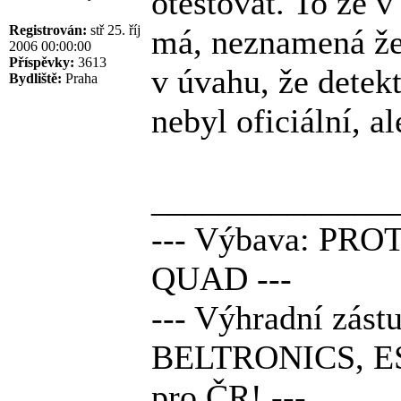
otestovat. To že v
Registrován:
stř 25. říj
má, neznamená že 
2006 00:00:00
Příspěvky:
3613
v úvahu, že detekt
Bydliště:
Praha
nebyl oficiální, al
______________
--- Výbava: PRO
QUAD ---
--- Výhradní z
BELTRONICS, E
pro ČR! ---