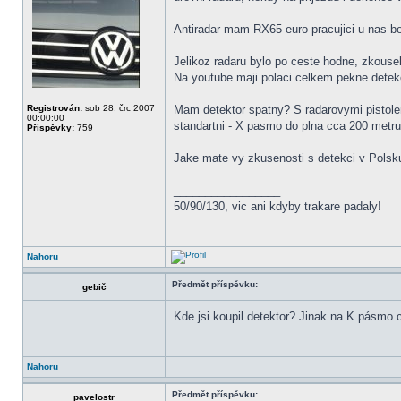
Antiradar mam RX65 euro pracujici u nas be
Jelikoz radaru bylo po ceste hodne, zkouse
Na youtube maji polaci celkem pekne detekc
Registrován:
sob 28. črc 2007
Mam detektor spatny? S radarovymi pistolem
00:00:00
standartni - X pasmo do plna cca 200 metru 
Příspěvky:
759
Jake mate vy zkusenosti s detekci v Polsk
_________________
50/90/130, vic ani kdyby trakare padaly!
Nahoru
Předmět příspěvku:
gebič
Kde jsi koupil detektor? Jinak na K pásmo
Nahoru
Předmět příspěvku:
pavelostr