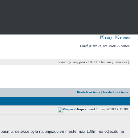
FAQ
Hledat
Právě je čtv 06. srp 2026 00:05:24
Všechny časy jsou v UTC + 1 hodina [ Letní čas ]
Předchozí téma
|
Následující téma
Napsal:
ned 08. srp 2010 19:15:00
 K pasmu, detekce byla na prijezdu ve meste max 100m, na odjezdu na