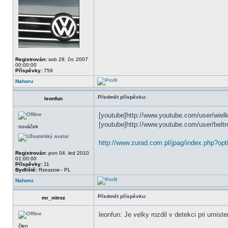
Registrován:
sob 28. črc 2007
00:00:00
Příspěvky:
759
Nahoru
Předmět příspěvku:
leonfun
[youtube]http://www.youtube.com/user/wiel
[youtube]http://www.youtube.com/user/beltr
nováček
http://www.zurad.com.pl/jpag/index.php?o
Registrován:
pon 04. led 2010
01:00:00
Příspěvky:
11
Bydliště:
Rzeszow - PL
Nahoru
Předmět příspěvku:
mr_nitroz
leonfun: Je velky rozdil v detekci pri umis
člen