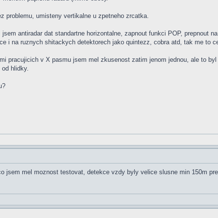
z problemu, umisteny vertikalne u zpetneho zrcatka.
l jsem antiradar dat standartne horizontalne, zapnout funkci POP, prepnout n
e i na ruznych shitackych detektorech jako quintezz, cobra atd, tak me to c
i pracujicich v X pasmu jsem mel zkusenost zatim jenom jednou, ale to byl s
od hlidky.
u?
 co jsem mel moznost testovat, detekce vzdy byly velice slusne min 150m pr