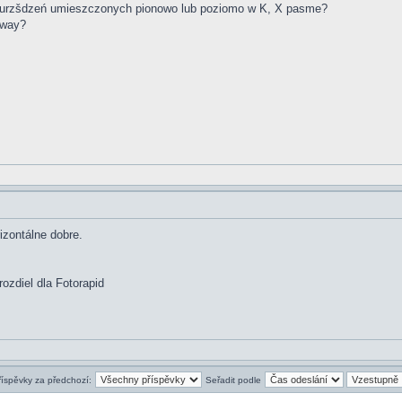
r urzšdzeń umieszczonych pionowo lub poziomo w K, X pasme?
hway?
izontálne dobre.
ozdiel dla Fotorapid
říspěvky za předchozí:
Seřadit podle