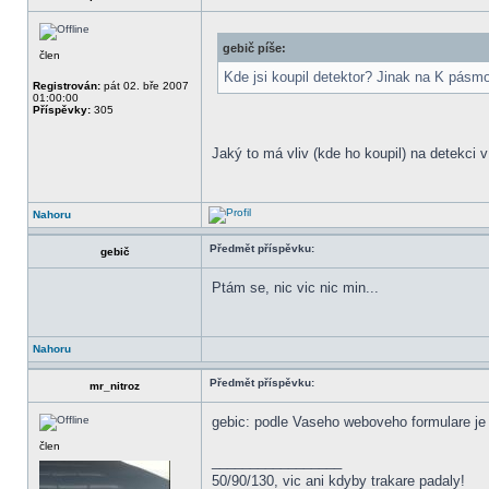
gebič píše:
člen
Kde jsi koupil detektor? Jinak na K pásm
Registrován:
pát 02. bře 2007
01:00:00
Příspěvky:
305
Jaký to má vliv (kde ho koupil) na detekci
Nahoru
Předmět příspěvku:
gebič
Ptám se, nic vic nic min...
Nahoru
Předmět příspěvku:
mr_nitroz
gebic: podle Vaseho weboveho formulare je 
člen
_________________
50/90/130, vic ani kdyby trakare padaly!