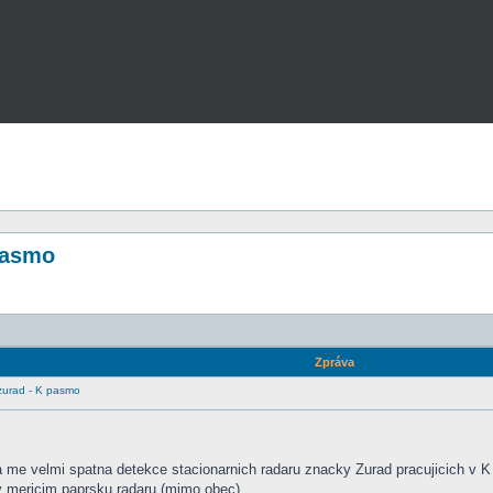
pasmo
Zpráva
zurad - K pasmo
la me velmi spatna detekce stacionarnich radaru znacky Zurad pracujicich v
 v mericim paprsku radaru (mimo obec).