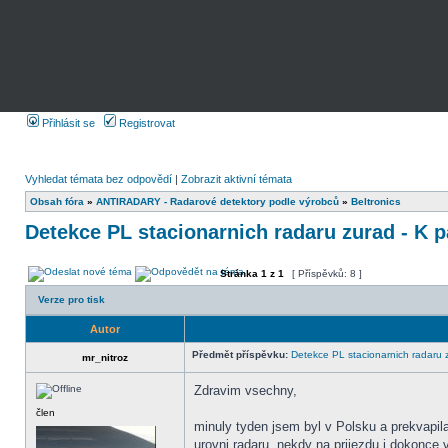
Přihlásit se
Registrovat
Vyhledat témata bez odpovědí
|
Zobrazit aktivní témata
Obsah fóra
»
ANTIRADARY - Radarové detektory podle výrobců
»
Beltronics
Detekce PL stacionarnich radaru zurad - K 
Stránka
1
z
1
[ Příspěvků: 8 ]
Verze pro tisk
Autor
Předmět příspěvku:
Detekce PL stacionarnich radaru 
mr_nitroz
Zdravim vsechny,
člen
minuly tyden jsem byl v Polsku a prekvapi
urovni radaru, nekdy na prijezdu i dokonce