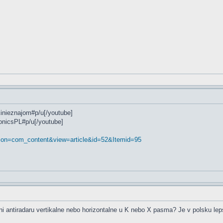
kinieznajom#p/u[/youtube]
onicsPL#p/u[/youtube]
ption=com_content&view=article&id=52&Itemid=95
teni antiradaru vertikalne nebo horizontalne u K nebo X pasma? Je v polsku l