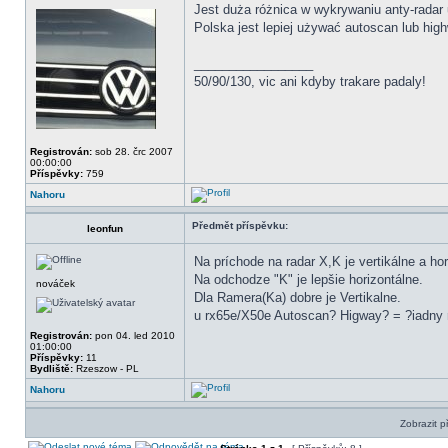
Jest duża różnica w wykrywaniu anty-rada
Polska jest lepiej używać autoscan lub hig
_________________
50/90/130, vic ani kdyby trakare padaly!
Registrován:
sob 28. črc 2007
00:00:00
Příspěvky:
759
Nahoru
Předmět příspěvku:
leonfun
Na príchode na radar X,K je vertikálne a hor
Na odchodze "K" je lepšie horizontálne.
nováček
Dla Ramera(Ka) dobre je Vertikalne.
u rx65e/X50e Autoscan? Higway? = ?iadny r
Registrován:
pon 04. led 2010
01:00:00
Příspěvky:
11
Bydliště:
Rzeszow - PL
Nahoru
Zobrazit p