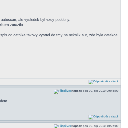
a autoscan, ale vysledek byl vzdy podobny.
elkem zarazilo
pis od cetnika takovy vystrel do tmy na nekolik aut, zde byla detekce
Napsal:
pon 09. srp 2010 09:45:00
edem...
Napsal:
pon 09. srp 2010 10:26:00