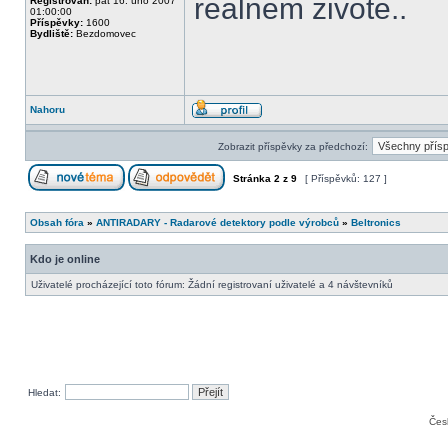
realnem zivote..
Registrován:
pát 16. úno 2007
01:00:00
Příspěvky:
1600
Bydliště:
Bezdomovec
Nahoru
Zobrazit příspěvky za předchozí:
Stránka
2
z
9
[ Příspěvků: 127 ]
Obsah fóra
»
ANTIRADARY - Radarové detektory podle výrobců
»
Beltronics
Kdo je online
Uživatelé procházející toto fórum: Žádní registrovaní uživatelé a 4 návštevníků
Hledat:
Čes