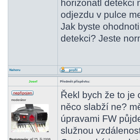
horizonatl detekci 
odjezdu v pulce m
Jak byste ohodnotil
detekci? Jeste no
Nahoru
Josef
Předmět příspěvku:
Řekl bych že to je
moderátor
něco slabží ne? mě
úpravami FW půjde
služnou vzdálenost 
Registrován:
stř 25. říj 2006