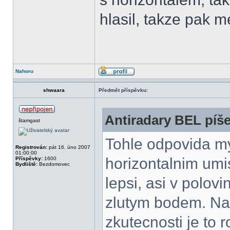
hlasil, takze pak m
Nahoru
shwaara
Předmět příspěvku:
Antiradary BEL píše
štamgast
Tohle odpovida m
Registrován:
pát 16. úno 2007
01:00:00
horizontalnim umis
Příspěvky:
1600
Bydliště:
Bezdomovec
lepsi, asi v polov
zlutym bodem. Na 
zkutecnosti je to r