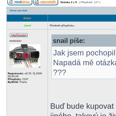
Stránka
2
z
9
[ Příspěvků: 127 ]
Verze pro tisk
Autor
Josef
Předmět příspěvku:
snail píše:
moderátor
Jak jsem pochopil
Napadá mě otázka
???
Registrován:
stř 25. říj 2006
00:00:00
Příspěvky:
2197
Bydliště:
Praha
Buď bude kupovat 
jiného, takový je ž