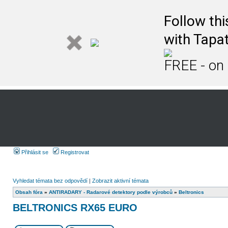
Follow th
with Tapat
FREE - on
Přihlásit se
Registrovat
Vyhledat témata bez odpovědí
|
Zobrazit aktivní témata
Obsah fóra
»
ANTIRADARY - Radarové detektory podle výrobců
»
Beltronics
BELTRONICS RX65 EURO