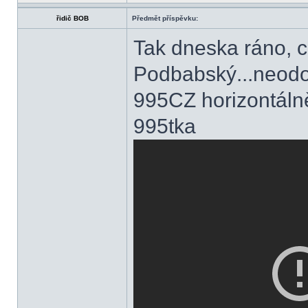
řidič BOB
Předmět příspěvku:
Tak dneska ráno, 
Podbabský...neodola
995CZ horizontálně
995tka