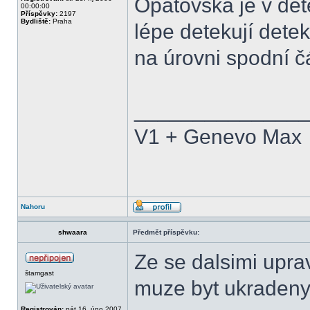
Opatovská je v dete
00:00:00
Příspěvky:
2197
Bydliště:
Praha
lépe detekují detek
na úrovni spodní čá
______________
V1 + Genevo Max
Nahoru
shwaara
Předmět příspěvku:
Ze se dalsimi upra
štamgast
muze byt ukradeny
Registrován:
pát 16. úno 2007