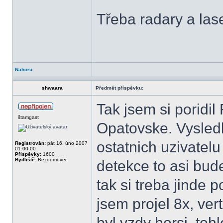
Třeba radary a las
Nahoru
shwaara
Předmět příspěvku:
Tak jsem si poridi
štamgast
Opatovske. Vysledk
ostatnich uzivatelu
Registrován:
pát 16. úno 2007
01:00:00
Příspěvky:
1600
Bydliště:
Bezdomovec
detekce to asi bude
tak si treba jinde 
jsem projel 8x, ver
byl vzdy horsi, tohl