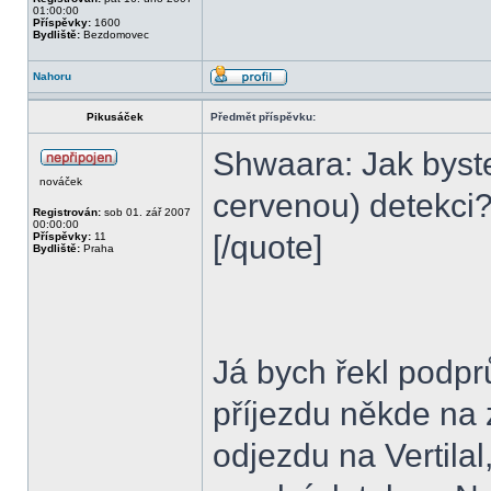
01:00:00
Příspěvky:
1600
Bydliště:
Bezdomovec
Nahoru
Pikusáček
Předmět příspěvku:
Shwaara: Jak byste 
nováček
cervenou) detekci
Registrován:
sob 01. zář 2007
00:00:00
[/quote]
Příspěvky:
11
Bydliště:
Praha
Já bych řekl podpr
příjezdu někde na z
odjezdu na Vertilal