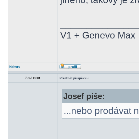
______________
V1 + Genevo Max
Nahoru
řidič BOB
Předmět příspěvku:
Josef píše:
...nebo prodávat n