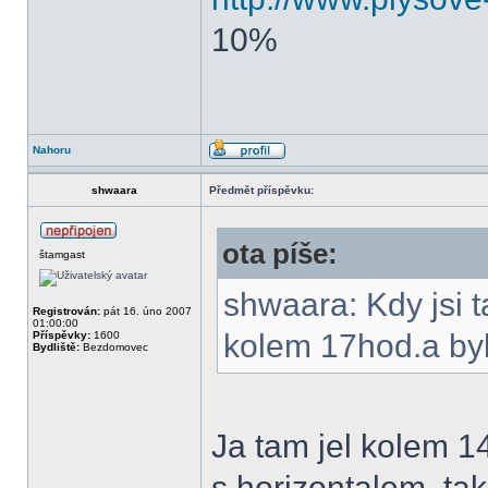
10%
Nahoru
shwaara
Předmět příspěvku:
ota píše:
štamgast
shwaara: Kdy jsi 
Registrován:
pát 16. úno 2007
01:00:00
kolem 17hod.a byl
Příspěvky:
1600
Bydliště:
Bezdomovec
Ja tam jel kolem 1
s horizontalem, tak