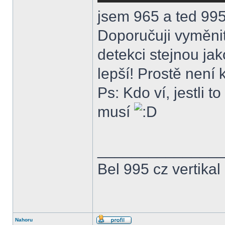
jsem 965 a ted 995
Doporučuji vyměnit
detekci stejnou ja
lepší! Prostě není 
Ps: Kdo ví, jestli t
musí
______________
Bel 995 cz vertikal
Nahoru