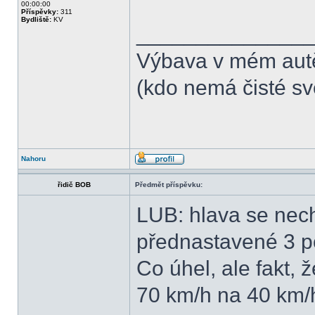
00:00:00
Příspěvky:
311
Bydliště:
KV
______________
Výbava v mém aut
(kdo nemá čisté sv
Nahoru
řidič BOB
Předmět příspěvku:
LUB: hlava se nech
přednastavené 3 po
Co úhel, ale fakt, 
70 km/h na 40 km/h