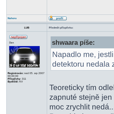
Nahoru
LUB
Předmět příspěvku:
shwaara píše:
člen
Napadlo me, jestli 
detektoru nedala z
Registrován:
ned 05. srp 2007
00:00:00
Příspěvky:
311
Bydliště:
KV
Teoreticky tím odle
zapnuté stejně jen 
moc zrychlit nedá.