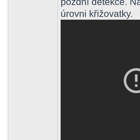
pozdní detekce. Na
úrovni křižovatky.