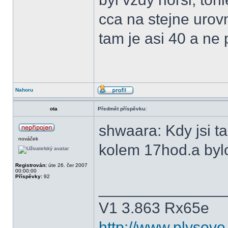
cca na stejne urovn
tam je asi 40 a ne 
Nahoru
ota
Předmět příspěvku:
shwaara: Kdy jsi t
nováček
kolem 17hod.a byl
Registrován:
úte 26. čer 2007
00:00:00
Příspěvky:
92
______________
V1 3.863 Rx65e
http://www.plysove