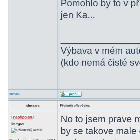
Pomohlo by to v p
jen Ka...
______________
Výbava v mém aut
(kdo nemá čisté sv
Nahoru
shwaara
Předmět příspěvku:
No to jsem prave m
štamgast
by se takove male 