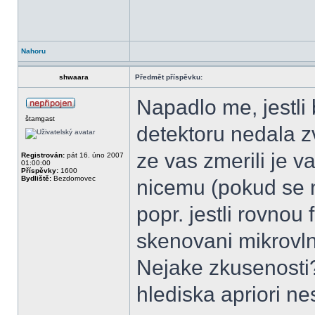
Nahoru
shwaara
Předmět příspěvku:
Napadlo me, jestli b
štamgast
detektoru nedala zv
ze vas zmerili je v
Registrován:
pát 16. úno 2007
01:00:00
Příspěvky:
1600
Bydliště:
Bezdomovec
nicemu (pokud se 
popr. jestli rovnou 
skenovani mikrovl
Nejake zkusenosti?
hlediska apriori n