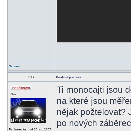
Nahoru
LUB
Předmět příspěvku:
Ti monocajti jsou d
člen
na které jsou měře
nějak požtelovat? J
po nových záběrech
Registrován:
ned 05. srp 2007