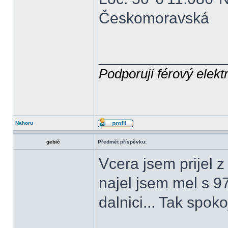
Českomoravská
______________
Podporuji férový elekt
Nahoru
gebič
Předmět příspěvku:
Vcera jsem prijel 
najel jsem mel s 9
dalnici... Tak spoko