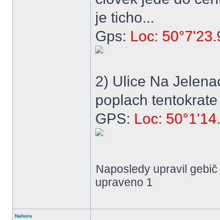
je ticho...
Gps:
Loc: 50°7'23
2) Ulice Na Jelena
poplach tentokrate
GPS:
Loc: 50°1'14
Naposledy upravil gebič
upraveno 1
Nahoru