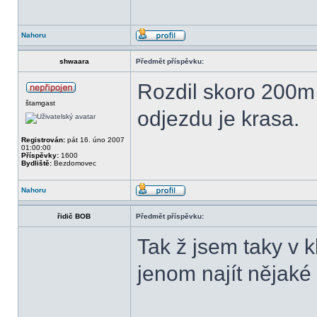
Nahoru
shwaara
Předmět příspěvku:
Rozdil skoro 200m 
štamgast
odjezdu je krasa.
Registrován:
pát 16. úno 2007
01:00:00
Příspěvky:
1600
Bydliště:
Bezdomovec
Nahoru
řidič BOB
Předmět příspěvku:
Tak ž jsem taky v 
jenom najít nějaké