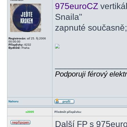
975euroCZ
vertiká
Snaila"
zapnuté současně;
Registrován:
stř 25. říj 2006
00:00:00
Příspěvky:
6232
Bydliště:
Praha
______________
Podporuji férový elekt
Nahoru
x2005
Předmět příspěvku:
Další FP s 975euro