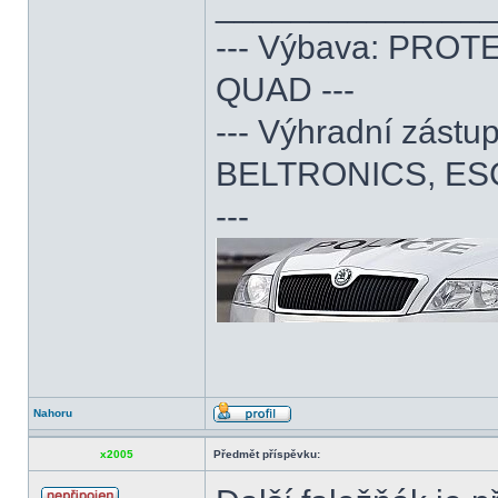
______________
--- Výbava: PROTE
QUAD ---
--- Výhradní zás
BELTRONICS, ES
---
Nahoru
x2005
Předmět příspěvku: