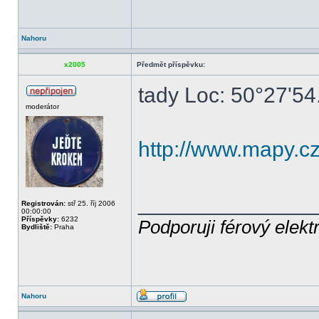
Nahoru
x2005
Předmět příspěvku:
tady Loc: 50°27'5
moderátor
http://www.mapy
______________
Registrován:
stř 25. říj 2006
00:00:00
Příspěvky:
6232
Podporuji férový elekt
Bydliště:
Praha
Nahoru