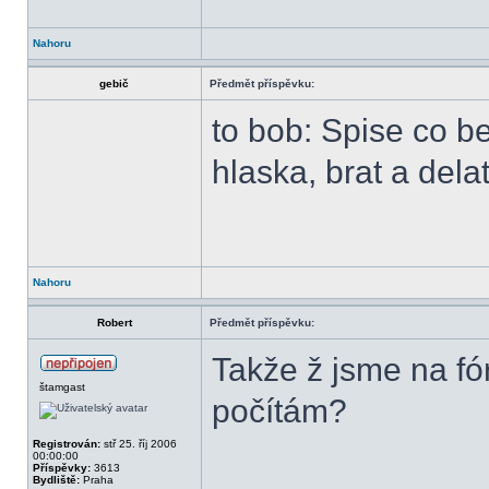
Nahoru
gebič
Předmět příspěvku:
to bob: Spise co be
hlaska, brat a dela
Nahoru
Robert
Předmět příspěvku:
Takže ž jsme na fó
štamgast
počítám?
Registrován:
stř 25. říj 2006
00:00:00
Příspěvky:
3613
Bydliště:
Praha