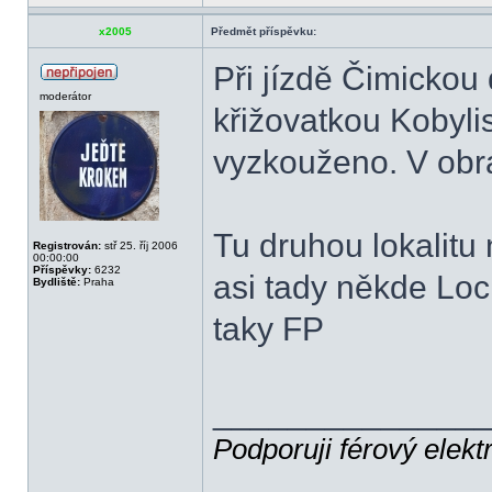
x2005
Předmět příspěvku:
Při jízdě Čimickou
moderátor
křižovatkou Kobyl
vyzkouženo. V obr
Tu druhou lokalitu
Registrován:
stř 25. říj 2006
00:00:00
Příspěvky:
6232
asi tady někde Lo
Bydliště:
Praha
taky FP
______________
Podporuji férový elekt