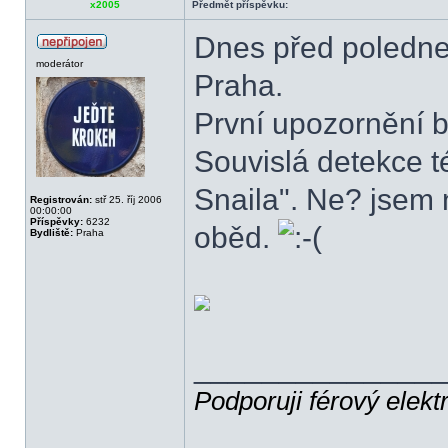
x2005
Předmět příspěvku:
Dnes před poledne
moderátor
Praha.
První upozornění b
Souvislá detekce t
Snaila". Ne? jsem 
Registrován:
stř 25. říj 2006
00:00:00
Příspěvky:
6232
oběd.
Bydliště:
Praha
______________
Podporuji férový elekt