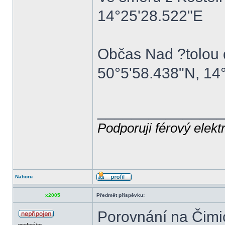
14°25'28.522"E
Občas Nad ?tolou 
50°5'58.438"N, 14
______________
Podporuji férový elekt
Nahoru
x2005
Předmět příspěvku:
Porovnání na Čimi
moderátor