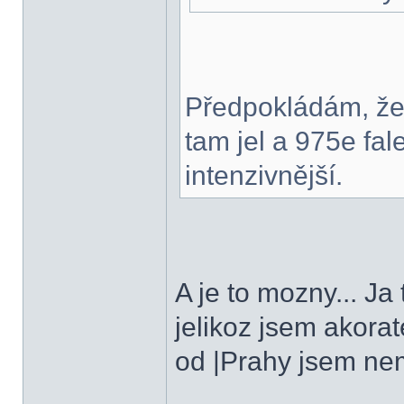
Předpokládám, že 
tam jel a 975e fa
intenzivnější.
A je to mozny... Ja
jelikoz jsem akorat
od |Prahy jsem neme