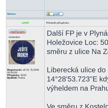
Nahoru
x2005
Předmět příspěvku:
Další FP je v Plyná
moderátor
Holežovice Loc: 5
směru z ulice Na Z
Liberecká ulice do
Registrován:
stř 25. říj 2006
00:00:00
Příspěvky:
6232
14°28'53.723"E kdy
Bydliště:
Praha
výheldem na Prahu
Ve směru z Kosteln