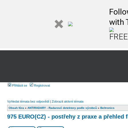
Follo
with 
FREE 
Přihlásit se
Registrovat
Vyhledat témata bez odpovědí
|
Zobrazit aktivní témata
Obsah fóra
»
ANTIRADARY - Radarové detektory podle výrobců
»
Beltronics
975 EURO(CZ) - postřehy z praxe a přehled 