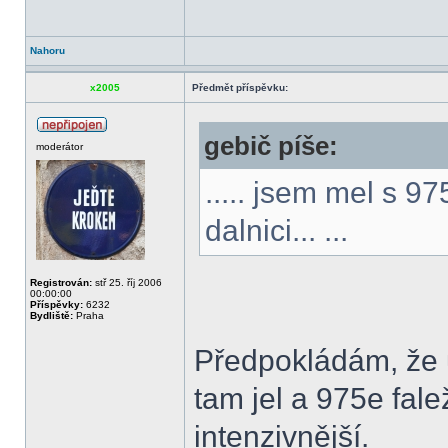
Nahoru
x2005
Předmět příspěvku:
gebič píše:
moderátor
..... jsem mel s 
dalnici... ...
Registrován:
stř 25. říj 2006
00:00:00
Příspěvky:
6232
Bydliště:
Praha
Předpokládám, že u
tam jel a 975e fa
intenzivnější.