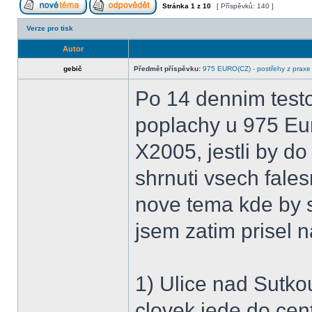
Stránka
1
z
10
[ Příspěvků: 140 ]
Verze pro tisk
Autor
gebič
Předmět příspěvku:
975 EURO(CZ) - postřehy z praxe
Po 14 dennim testo
poplachy u 975 Eur
X2005, jestli by do
shrnuti vsech fale
nove tema kde by s
jsem zatim prisel n
1) Ulice nad Sutko
clovek jede do cen