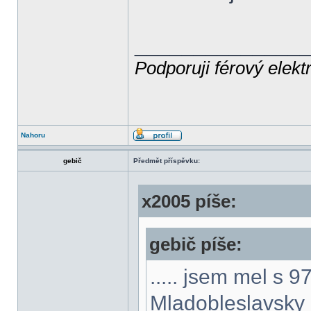
______________
Podporuji férový elekt
Nahoru
gebič
Předmět příspěvku:
x2005 píše:
gebič píše:
..... jsem mel s 
Mladobleslavsky da