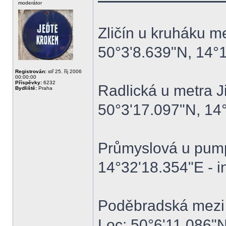
moderátor
Zličín u kruháku 
50°3'8.639"N, 14°
Registrován:
stř 25. říj 2006
00:00:00
Příspěvky:
6232
Radlická u metra J
Bydliště:
Praha
50°3'17.097"N, 14
Průmyslová u pump
14°32'18.354"E - i
Poděbradská mezi
Loc: 50°6'11.086"N