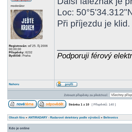
Další faležňák je 
moderátor
Loc: 50°5'34.312"
Při příjezdu je klid.
______________
Registrován:
stř 25. říj 2006
00:00:00
Příspěvky:
6232
Podporuji férový elekt
Bydliště:
Praha
Nahoru
Zobrazit příspěvky za předchozí:
Stránka
1
z
10
[ Příspěvků: 140 ]
Obsah fóra
»
ANTIRADARY - Radarové detektory podle výrobců
»
Beltronics
Kdo je online