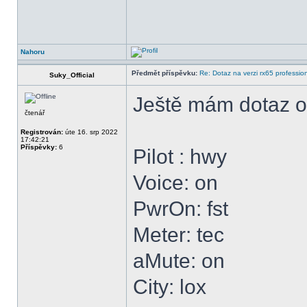
Nahoru
Předmět příspěvku:
Re: Dotaz na verzi rx65 professio
Suky_Official
Ještě mám dotaz o
čtenář
Registrován:
úte 16. srp 2022
17:42:21
Příspěvky:
6
Pilot : hwy
Voice: on
PwrOn: fst
Meter: tec
aMute: on
City: lox