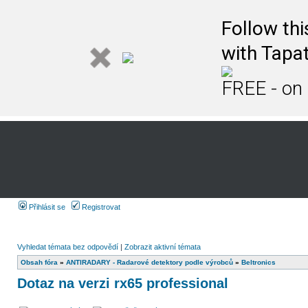
Follow th
with Tapat
FREE - on
Přihlásit se
Registrovat
Vyhledat témata bez odpovědí
|
Zobrazit aktivní témata
Obsah fóra
»
ANTIRADARY - Radarové detektory podle výrobců
»
Beltronics
Dotaz na verzi rx65 professional