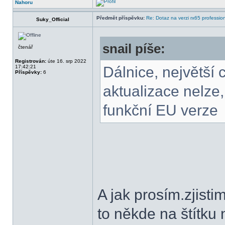
Nahoru
Předmět příspěvku:
Re: Dotaz na verzi rx65 professio
Suky_Official
snail píše:
čtenář
Registrován:
úte 16. srp 2022
17:42:21
Dálnice, největší ci
Příspěvky:
6
aktualizace nelze,
funkční EU verze
A jak prosím.zjist
to někde na štítku