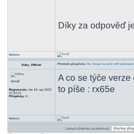
Díky za odpověď je
Nahoru
Předmět příspěvku:
Re: Dotaz na verzi rx65 professio
Suky_Official
A co se týče verze 
čtenář
to píše : rx65e
Registrován:
úte 16. srp 2022
17:42:21
Příspěvky:
6
Nahoru
Zobrazit příspěvky za předchozí: