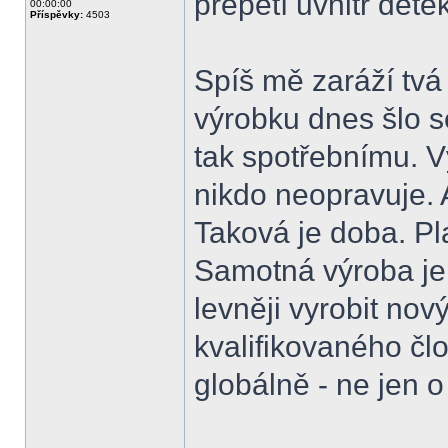
přepětí uvnitř detek
00:00:00
Příspěvky:
4503
Spíš mě zaráží tvá
výrobku dnes šlo 
tak spotřebnímu. V
nikdo neopravuje. 
Taková je doba. Pl
Samotná výroba je 
levněji vyrobit nov
kvalifikovaného čl
globálně - ne jen o