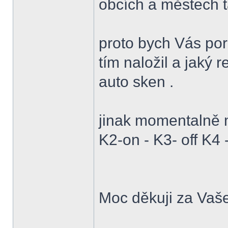
obcích a městech ta
proto bych Vás por
tím naložil a jaký 
auto sken .
jinak momentalně m
K2-on - K3- off K4
Moc děkuji za Vaš