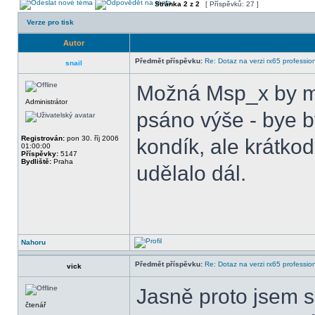
Stránka
2
z
2
[ Příspěvků: 27 ]
Verze pro tisk
Autor
Předmět příspěvku:
Re: Dotaz na verzi rx65 professio
snail
Možná Msp_x by moh
Administrátor
psáno výše - bye by
Registrován:
pon 30. říj 2006
kondík, ale krátkod
01:00:00
Příspěvky:
5147
Bydliště:
Praha
udělalo dál.
Nahoru
Předmět příspěvku:
Re: Dotaz na verzi rx65 professio
vick
Jasně proto jsem 
čtenář