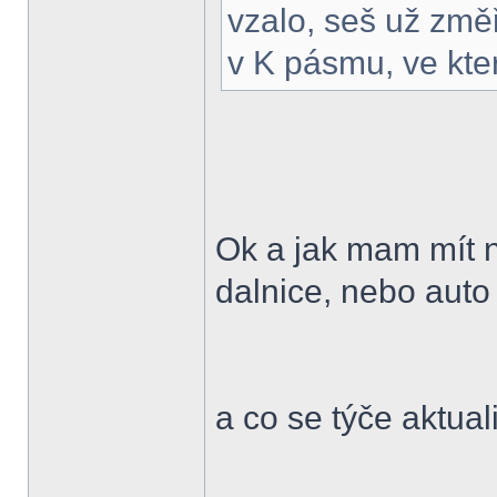
vzalo, seš už změř
v K pásmu, ve kte
Ok a jak mam mít 
dalnice, nebo auto
a co se týče aktual