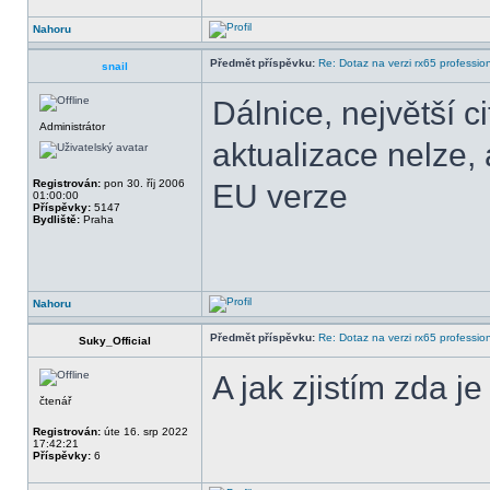
Nahoru
Předmět příspěvku:
Re: Dotaz na verzi rx65 professio
snail
Dálnice, největší cit
Administrátor
aktualizace nelze, 
Registrován:
pon 30. říj 2006
EU verze
01:00:00
Příspěvky:
5147
Bydliště:
Praha
Nahoru
Předmět příspěvku:
Re: Dotaz na verzi rx65 professio
Suky_Official
A jak zjistím zda j
čtenář
Registrován:
úte 16. srp 2022
17:42:21
Příspěvky:
6