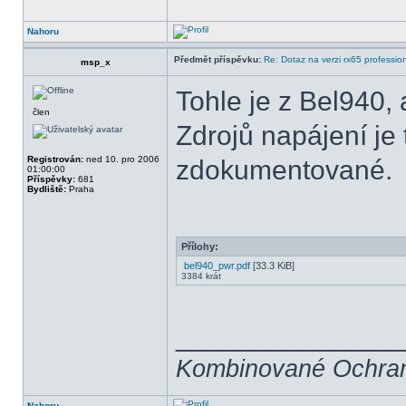
Nahoru
Předmět příspěvku:
Re: Dotaz na verzi rx65 professio
msp_x
Tohle je z Bel940, 
člen
Zdrojů napájení j
Registrován:
ned 10. pro 2006
zdokumentované.
01:00:00
Příspěvky:
681
Bydliště:
Praha
Přílohy:
bel940_pwr.pdf
[33.3 KiB]
3384 krát
______________
Kombinované Ochra
Nahoru