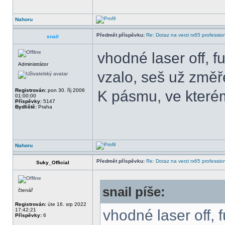
Nahoru
Předmět příspěvku:
Re: Dotaz na verzi rx65 professio
snail
vhodné laser off, f
Administrátor
vzalo, seš už změře
Registrován:
pon 30. říj 2006
K pásmu, ve kterém
01:00:00
Příspěvky:
5147
Bydliště:
Praha
Nahoru
Předmět příspěvku:
Re: Dotaz na verzi rx65 professio
Suky_Official
snail píše:
čtenář
Registrován:
úte 16. srp 2022
17:42:21
vhodné laser off, 
Příspěvky:
6