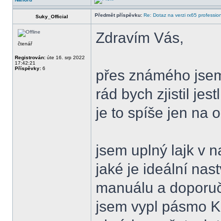
Předmět příspěvku:
Re: Dotaz na verzi rx65 professio
Suky_Official
Zdravím Vás,
čtenář
Registrován:
úte 16. srp 2022
17:42:21
Příspěvky:
6
přes známého jsem 
rád bych zjistil jes
je to spíše jen na 
jsem uplný lajk v n
jaké je ideální nas
manuálu a doporuč
jsem vypl pásmo K 