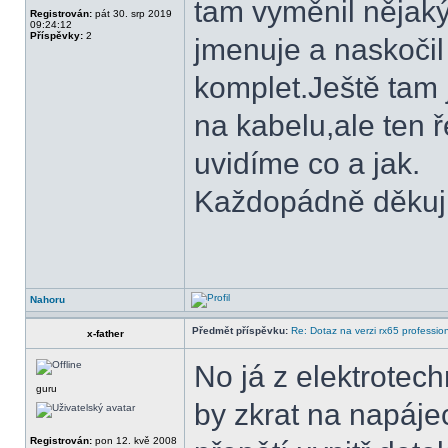
tam vyměnil nějaký 
Registrován:
pát 30. srp 2019
09:24:12
Příspěvky:
2
jmenuje a naskočil
komplet.Ještě tam 
na kabelu,ale ten ř
uvidíme co a jak.
Každopádně děkuj
Nahoru
Předmět příspěvku:
Re: Dotaz na verzi rx65 professio
x-father
No já z elektrotec
guru
by zkrat na napáje
Registrován:
pon 12. kvě 2008