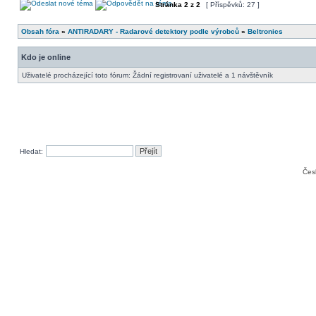
Stránka
2
z
2
[ Příspěvků: 27 ]
Obsah fóra
»
ANTIRADARY - Radarové detektory podle výrobců
»
Beltronics
Kdo je online
Uživatelé procházející toto fórum: Žádní registrovaní uživatelé a 1 návštěvník
Hledat:
Čes