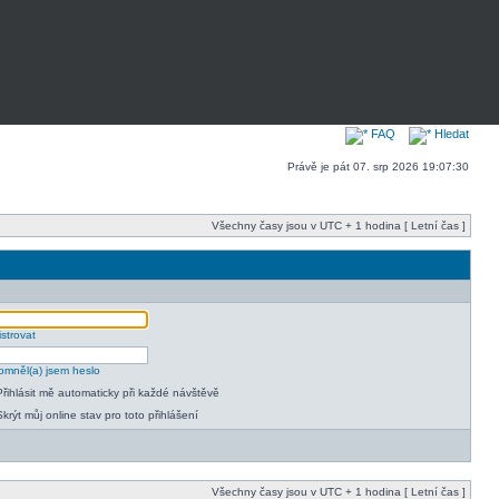
FAQ
Hledat
Právě je pát 07. srp 2026 19:07:30
Všechny časy jsou v UTC + 1 hodina [ Letní čas ]
strovat
mněl(a) jsem heslo
Přihlásit mě automaticky při každé návštěvě
Skrýt můj online stav pro toto přihlášení
Všechny časy jsou v UTC + 1 hodina [ Letní čas ]