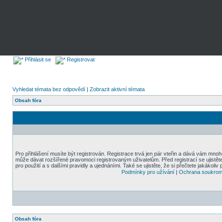
Přihlásit se
Registrovat
Vyhledat témata bez odpovědí
|
Zobrazit aktivní témata
Obsah fóra
Pro přihlášení musíte být registrován. Registrace trvá jen pár vteřin a dává vám mnoh
může dávat rozšířené pravomoci registrovaným uživatelům. Před registrací se ujistět
pro použití a s dalšími pravidly a ujednáními. Také se ujistěte, že si přečtete jakákoliv 
Podmínky pro užívání
|
Ochrana soukrom
Obsah fóra