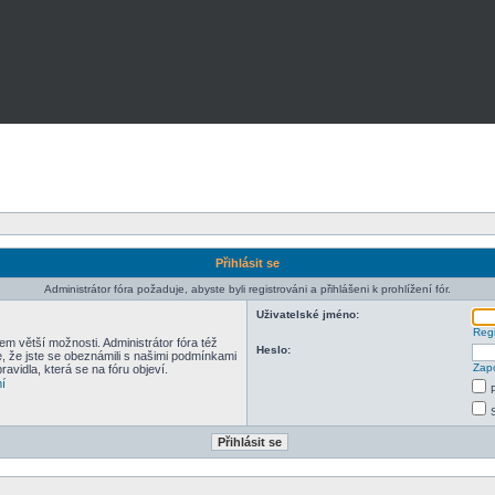
Přihlásit se
Administrátor fóra požaduje, abyste byli registrováni a přihlášeni k prohlížení fór.
Uživatelské jméno:
Regi
em větší možnosti. Administrátor fóra též
Heslo:
e, že jste se obeznámili s našimi podmínkami
Zapo
pravidla, která se na fóru objeví.
í