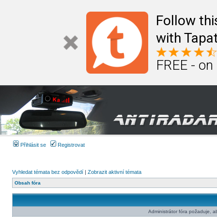
Follow th
with Tapat
FREE - on
Přihlásit se
Registrovat
Vyhledat témata bez odpovědí
|
Zobrazit aktivní témata
Obsah fóra
Administrátor fóra požaduje, aby