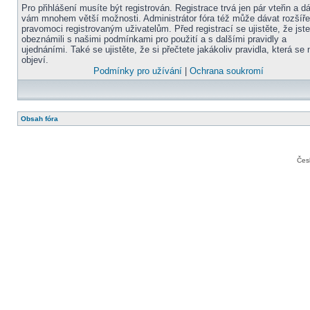
Pro přihlášení musíte být registrován. Registrace trvá jen pár vteřin a d
vám mnohem větší možnosti. Administrátor fóra též může dávat rozšíř
pravomoci registrovaným uživatelům. Před registrací se ujistěte, že jst
obeznámili s našimi podmínkami pro použití a s dalšími pravidly a
ujednáními. Také se ujistěte, že si přečtete jakákoliv pravidla, která se 
objeví.
Podmínky pro užívání
|
Ochrana soukromí
Obsah fóra
Čes