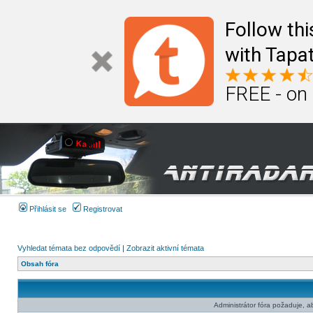
Follow th
with Tapat
FREE - on
Přihlásit se
Registrovat
Vyhledat témata bez odpovědí
|
Zobrazit aktivní témata
Obsah fóra
Administrátor fóra požaduje, aby