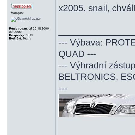
x2005, snail, chvál
štamgast
______________
Registrován:
stř 25. říj 2006
00:00:00
Příspěvky:
3613
Bydliště:
Praha
--- Výbava: PROTE
QUAD ---
--- Výhradní zás
BELTRONICS, ES
---