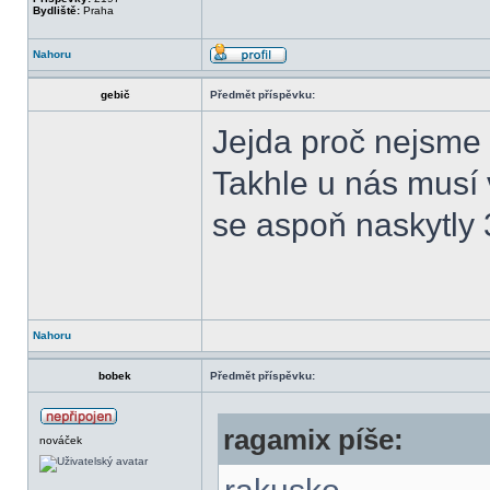
Bydliště:
Praha
Nahoru
gebič
Předmět příspěvku:
Jejda proč nejsme P
Takhle u nás musí 
se aspoň naskytly 
Nahoru
bobek
Předmět příspěvku:
ragamix píše:
nováček