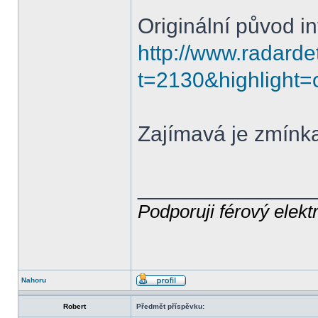
Originální původ i
http://www.radarde
t=2130&highlight=
Zajímavá je zmínka
______________
Podporuji férový elekt
Nahoru
Robert
Předmět příspěvku: