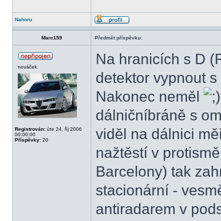
Nahoru
Marc159
Předmět příspěvku:
Na hranicích s D 
nováček
detektor vypnout s
Nakonec neměl
dálničníbráně s o
viděl na dálnici měř
Registrován:
úte 24. říj 2006
00:00:00
Příspěvky:
20
nažtěstí v protism
Barcelony) tak zah
stacionární - vesmě
antiradarem v pods