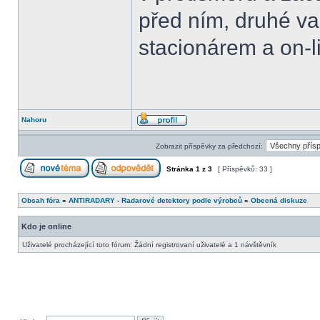
před ním, druhé va
stacionárem a on-l
Nahoru
Zobrazit příspěvky za předchozí:
Stránka
1
z
3
[ Příspěvků: 33 ]
Obsah fóra
»
ANTIRADARY - Radarové detektory podle výrobců
»
Obecná diskuze
Kdo je online
Uživatelé procházející toto fórum: Žádní registrovaní uživatelé a 1 návštěvník