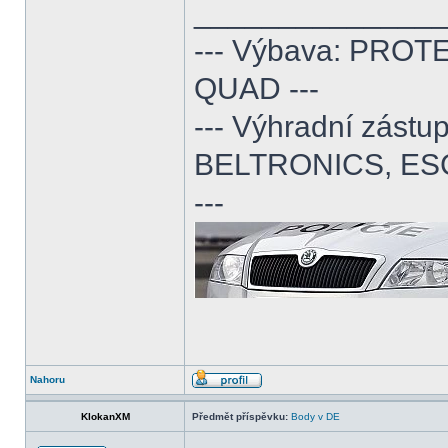
______________
--- Výbava: PROTE
QUAD ---
--- Výhradní zás
BELTRONICS, ES
---
Nahoru
KlokanXM
Předmět příspěvku:
Body v DE