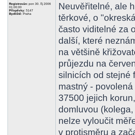
Neuvěřitelné, ale h
Registrován:
pon 30. říj 2006
01:00:00
Příspěvky:
5147
Bydliště:
Praha
těrkové, o "okresk
často viditelné za 
další, které neznám
na většině křižovat
průjezdu na červen
silnicích od stejné
mastný - povolená 
37500 jejich korun,
domluvou (kolega, j
nelze vyloučit měře
v protisměru a zača