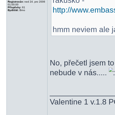
rakusko -
Registrován:
ned 24. pro 2006
01:00:00
http://www.embass
Příspěvky:
61
Bydliště:
Brno
hmm neviem ale j
No, přečetl jsem to
nebude v nás.....
______________
Valentine 1 v.1.8 