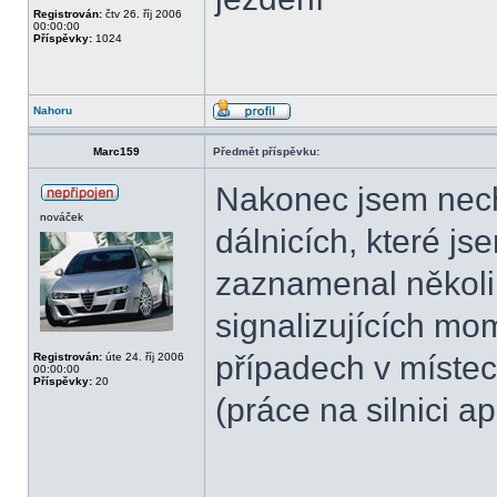
Registrován:
čtv 26. říj 2006
00:00:00
Příspěvky:
1024
Nahoru
Marc159
Předmět příspěvku:
Nakonec jsem nech
nováček
dálnicích, které js
zaznamenal několi
signalizujících mo
případech v míste
Registrován:
úte 24. říj 2006
00:00:00
Příspěvky:
20
(práce na silnici a