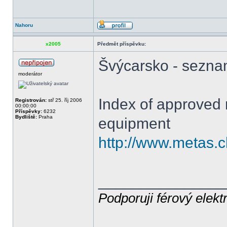
Nahoru
x2005
Předmět příspěvku:
Švýcarsko - sezna
moderátor
Index of approved
Registrován:
stř 25. říj 2006
00:00:00
Příspěvky:
6232
Bydliště:
Praha
equipment
http://www.metas.c
______________
Podporuji férový elekt