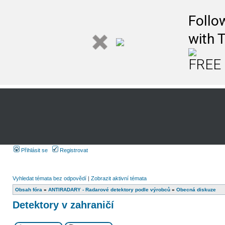
Follo
with 
FREE 
Přihlásit se
Registrovat
Vyhledat témata bez odpovědí
|
Zobrazit aktivní témata
Obsah fóra
»
ANTIRADARY - Radarové detektory podle výrobců
»
Obecná diskuze
Detektory v zahraničí