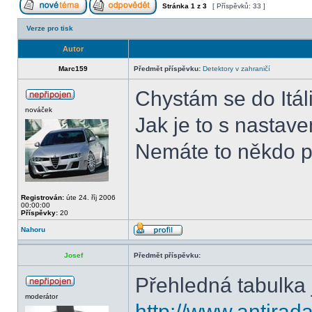
Stránka
1
z
3
[ Příspěvků: 33 ]
Verze pro tisk
Autor
Marc159
Předmět příspěvku:
Detektory v zahraničí
Chystám se do Itál
nováček
Jak je to s nastav
Nemáte to někdo 
Registrován:
úte 24. říj 2006
00:00:00
Příspěvky:
20
Nahoru
Josef
Předmět příspěvku:
Přehledná tabulka j
moderátor
http://www.antira