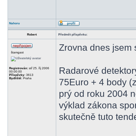
Nahoru
Robert
Předmět příspěvku:
Zrovna dnes jsem s
štamgast
Radarové detektory
Registrován:
stř 25. říj 2006
00:00:00
Příspěvky:
3613
Bydliště:
Praha
75Euro + 4 body (zd
prý od roku 2004 ne
výklad zákona spor
skutečně tuto tend