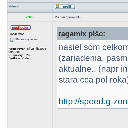
Nahoru
x2005
Předmět příspěvku:
ragamix píše:
moderátor
nasiel som celko
Registrován:
stř 25. říj 2006
00:00:00
(zariadenia, pasm
Příspěvky:
6232
Bydliště:
Praha
aktualne.. (napr 
stara cca pol roka
http://speed.g-zo