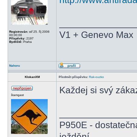
______________
V1 + Genevo Max
Registrován:
stř 25. říj 2006
00:00:00
Příspěvky:
2197
Bydliště:
Praha
Nahoru
KlokanXM
Předmět příspěvku:
Rak-ouzko
Každej si svý záka
štamgast
______________
P950E - dostatečn
ježdění