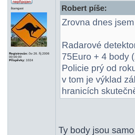
Robert píše:
štamgast
Zrovna dnes jsem 
Radarové detektor
75Euro + 4 body (z
Registrován:
čtv 26. říj 2006
00:00:00
Příspěvky:
1024
Policie prý od rok
v tom je výklad z
hranicích skutečně
Ty body jsou samo 