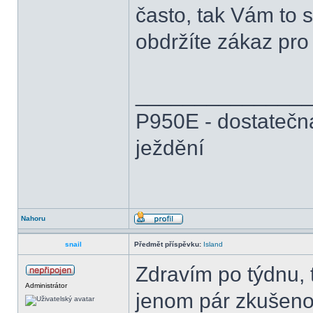
často, tak Vám to 
obdržíte zákaz pr
______________
P950E - dostatečn
ježdění
Nahoru
snail
Předmět příspěvku:
Island
Zdravím po týdnu, 
Administrátor
jenom pár zkušenos