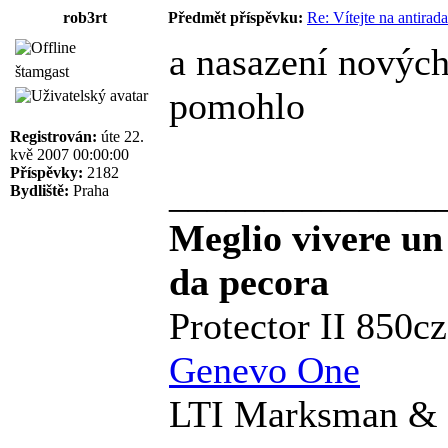
rob3rt
Předmět příspěvku:
Re: Vítejte na antirad
a nasazení nových
štamgast
pomohlo
Registrován:
úte 22.
kvě 2007 00:00:00
Příspěvky:
2182
______________
Bydliště:
Praha
Meglio vivere un
da pecora
Protector II 850c
Genevo One
LTI Marksman & 