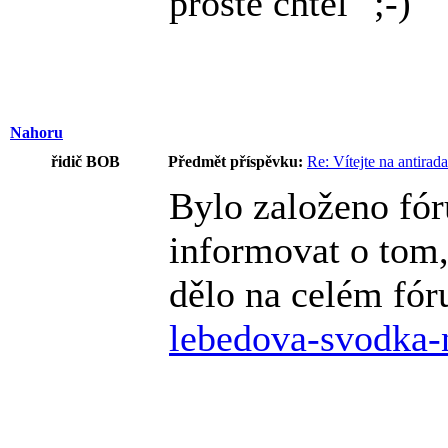
prostě chtěl
Nahoru
řidič BOB
Předmět příspěvku:
Re: Vítejte na antirad
Bylo založeno fó
informovat o tom
dělo na celém fóru 
lebedova-svodka-