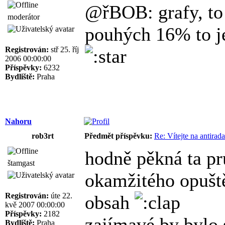
@řBOB: grafy, to
moderátor
pouhých 16% to j
Registrován:
stř 25. říj
2006 00:00:00
Příspěvky:
6232
Bydliště:
Praha
Nahoru
rob3rt
Předmět příspěvku:
Re: Vítejte na antirad
hodně pěkná ta pr
štamgast
okamžitého opuště
Registrován:
úte 22.
obsah
kvě 2007 00:00:00
Příspěvky:
2182
zajímavé by bylo 
Bydliště:
Praha