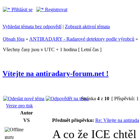
Přihlásit se
Registrovat
Vyhledat témata bez odpovědí
|
Zobrazit aktivní témata
Obsah fóra
»
ANTIRADARY - Radarové detektory podle výrobců
Všechny časy jsou v UTC + 1 hodina [ Letní čas ]
Vítejte na antiradary-forum.net !
Stránka
4
z
10
[ Příspěvků: 
Verze pro tisk
Autor
VS
Předmět příspěvku:
Re: Vítejte na antirad
A co že ICE chtěl
guru