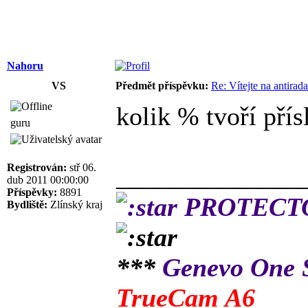
Nahoru
VS
Předmět příspěvku:
Re: Vítejte na antirad
kolik % tvoří pří
guru
Registrován:
stř 06.
______________
dub 2011 00:00:00
Příspěvky:
8891
PROTECTOR
Bydliště:
Zlínský kraj
***
Genevo One
TrueCam A6