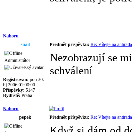
Nahoru
snail
Předmět příspěvku:
Re: Vítejte na antirad
Nezobrazují se mi
Administrátor
schválení
Registrován:
pon 30.
říj 2006 01:00:00
Příspěvky:
5147
Bydliště:
Praha
Nahoru
pepek
Předmět příspěvku:
Re: Vítejte na antirad
Když si dám od do