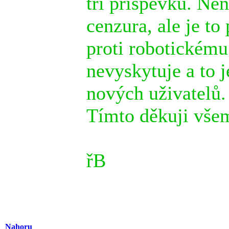
tří příspěvků. Nen
cenzura, ale je to
proti robotickém
nevyskytuje a to j
nových uživatelů.
Tímto děkuji vše
řB
Nahoru