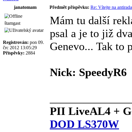
janatomam
Předmět příspěvku:
Re: Vítejte na antirad
Mám tu další rekla
štamgast
psal a je to již d
Registrován:
pon 09.
Genevo... Tak to 
črc 2012 13:05:29
Příspěvky:
2884
Nick: SpeedyR6
______________
PII LiveAL4 + 
DOD LS370W