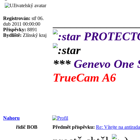
Registrován:
stř 06.
______________
dub 2011 00:00:00
Příspěvky:
8891
PROTECTOR
Bydliště:
Zlínský kraj
***
Genevo One
TrueCam A6
Nahoru
řidič BOB
Předmět příspěvku:
Re: Vítejte na antirad