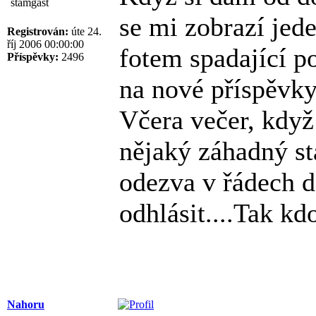
štamgast
se mi zobrazí jed
Registrován:
úte 24.
říj 2006 00:00:00
fotem spadající p
Příspěvky:
2496
na nové příspěvky
Včera večer, když 
nějaký záhadný st
odezva v řádech d
odhlásit....Tak kdo
Nahoru