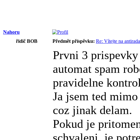
Nahoru
řidič BOB
Předmět příspěvku:
Re: Vítejte na antirad
Prvni 3 prispevky
automat spam rob
pravidelne kontro
Ja jsem ted mimo 
coz jinak delam.
Pokud je pritomen
schvaleni, je potr