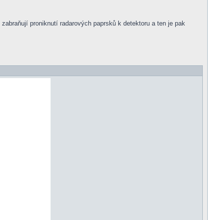
zabraňují proniknutí radarových paprsků k detektoru a ten je pak