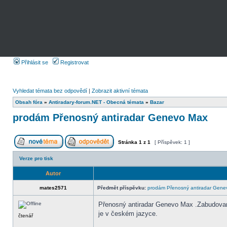
Přihlásit se
Registrovat
Vyhledat témata bez odpovědí
|
Zobrazit aktivní témata
Obsah fóra
»
Antiradary-forum.NET - Obecná témata
»
Bazar
prodám Přenosný antiradar Genevo Max
Stránka
1
z
1
[ Příspěvek: 1 ]
Verze pro tisk
Autor
mates2571
Předmět příspěvku:
prodám Přenosný antiradar Gene
Přenosný antiradar Genevo Max .Zabudovaný
je v českém jazyce.
čtenář