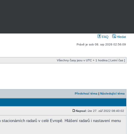
FAQ
Hledat
Právě je sob 08. srp 2026 02:56:09
Všechny časy jsou v UTC + 1 hodina [ Letní čas ]
Předchozí téma
|
Následující téma
Napsal:
úte 27. zář 2022 08:40:02
tacionárních radarů v celé Evropě. Hlášení radarů i nastavení menu