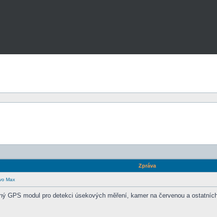
Zpráva
vo Max
 GPS modul pro detekci úsekových měření, kamer na červenou a ostatních s