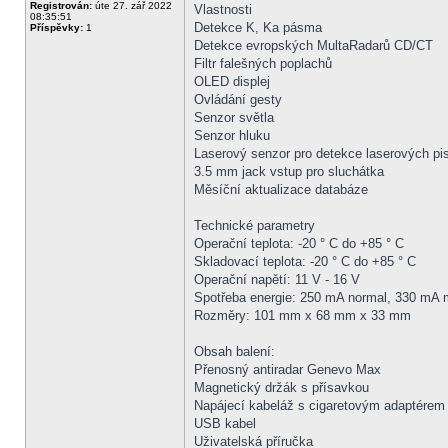
Registrován:
úte 27. zář 2022
Vlastnosti
08:35:51
Detekce K, Ka pásma
Příspěvky:
1
Detekce evropských MultaRadarů CD/CT
Filtr falešných poplachů
OLED displej
Ovládání gesty
Senzor světla
Senzor hluku
Laserový senzor pro detekce laserových pis
3.5 mm jack vstup pro sluchátka
Měsíční aktualizace databáze
Technické parametry
Operační teplota: -20 ° C do +85 ° C
Skladovací teplota: -20 ° C do +85 ° C
Operační napětí: 11 V - 16 V
Spotřeba energie: 250 mA normal, 330 mA m
Rozměry: 101 mm x 68 mm x 33 mm
Obsah balení:
Přenosný antiradar Genevo Max
Magnetický držák s přísavkou
Napájecí kabeláž s cigaretovým adaptérem
USB kabel
Uživatelská příručka