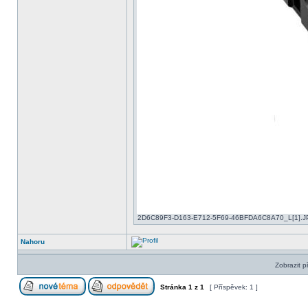
2D6C89F3-D163-E712-5F69-46BFDA6C8A70_L[1].JPG 
Nahoru
Zobrazit p
Stránka
1
z
1
[ Příspěvek: 1 ]