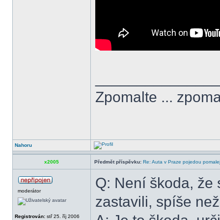
______________
Zpomalte ... zpomal
Nahoru
x2005
Předmět příspěvku:
Re: Auta v Praze pojedou pomalej
Q: Není škoda, že 
moderátor
zastavili, spíše n
Registrován:
stř 25. říj 2006