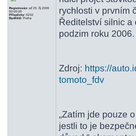
rychlosti v prvním
Registrován:
stř 25. říj 2006
00:00:00
Příspěvky:
6232
Bydliště:
Praha
Ředitelství silnic a
podzim roku 2006.
Zdroj:
https://auto.
tomoto_fdv
„Zatím jde pouze o
jestli to je bezpečn