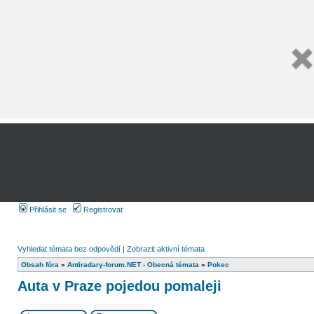
Přihlásit se
Registrovat
Vyhledat témata bez odpovědí
|
Zobrazit aktivní témata
Obsah fóra
»
Antiradary-forum.NET - Obecná témata
»
Pokec
Auta v Praze pojedou pomaleji