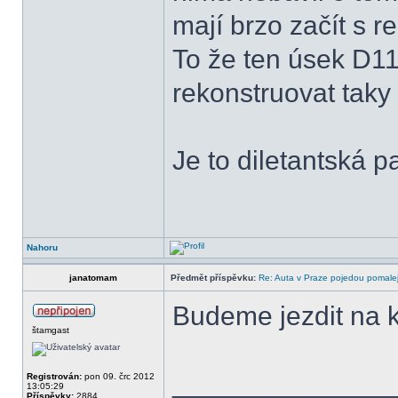
mají brzo začít s r
To že ten úsek D11
rekonstruovat taky 
Je to diletantská p
Nahoru
janatomam
Předmět příspěvku:
Re: Auta v Praze pojedou pomalej
Budeme jezdit na k
štamgast
______________
Registrován:
pon 09. črc 2012
13:05:29
Příspěvky:
2884