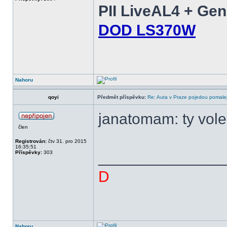
PII LiveAL4 + Ge
DOD LS370W
Nahoru
qoyi
Předmět příspěvku:
Re: Auta v Praze pojedou pomalej
janatomam: ty vole
člen
Registrován:
čtv 31. pro 2015
16:35:51
______________
Příspěvky:
303
D
Nahoru