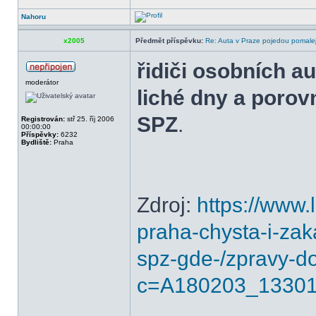
Nahoru
x2005
Předmět příspěvku:
Re: Auta v Praze pojedou pomalej
řidiči osobních a
moderátor
liché dny a porov
SPZ
.
Registrován:
stř 25. říj 2006
00:00:00
Příspěvky:
6232
Bydliště:
Praha
Zdroj:
https://www.
praha-chysta-i-zak
spz-gde-/zpravy-d
c=A180203_13301