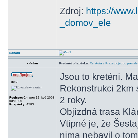
Zdroj:
https://www.l
_domov_ele
Nahoru
x-father
Předmět příspěvku:
Re: Auta v Praze pojedou pomalej
Jsou to kreténi. M
guru
Rekonstrukci 2km s
2 roky.
Registrován:
pon 12. kvě 2008
00:00:00
Příspěvky:
4503
Objízdná trasa Klá
Vtipné je, že Šest
nima nebavil o tom