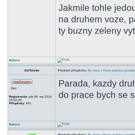
Jakmile tohle jedou
na druhem voze, p
ty buzny zeleny vytr
Nahoru
OziToretto
Předmět příspěvku:
Re: Auta v Praze pojedou pomalej
Parada, kazdy druh
člen
do prace bych se s
Registrován:
pát 08. srp 2014
15:02:40
Příspěvky:
401
Nahoru
x2005
Předmět příspěvku:
Re: Auta v Praze pojedou pomalej