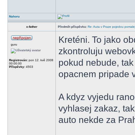
Nahoru
x-father
Předmět příspěvku:
Re: Auta v Praze pojedou pomalej
Kreténi. To jako ob
guru
zkontroluju webovk
pokud nebude, tak
Registrován:
pon 12. kvě 2008
00:00:00
Příspěvky:
4503
opacnem pripade v
A kdyz vyjedu ran
vyhlasej zakaz, t
auto nekde za Pra