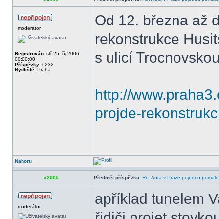
Od 12. března až 
moderátor
rekonstrukce Husit
s ulicí Trocnovsk
Registrován:
stř 25. říj 2006
00:00:00
Příspěvky:
6232
Bydliště:
Praha
http://www.praha3.c
projde-rekonstruk
Nahoru
x2005
Předmět příspěvku:
Re: Auta v Praze pojedou pomalej
apříklad tunelem V
moderátor
řidiči projet stovk