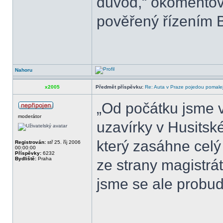
důvod,“ okomentov
pověřený řízením B
Nahoru
x2005
Předmět příspěvku:
Re: Auta v Praze pojedou pomalej
„Od počátku jsme v
moderátor
uzavírky v Husitsk
který zasáhne celý 
Registrován:
stř 25. říj 2006
00:00:00
Příspěvky:
6232
Bydliště:
Praha
ze strany magistrá
jsme se ale probud