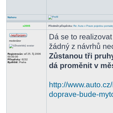
Nahoru
x2005
Předmět příspěvku:
Re: Auta v Praze pojedou pomalej
Dá se to realizova
moderátor
žádný z návrhů neo
Zůstanou tři pruh
Registrován:
stř 25. říj 2006
00:00:00
Příspěvky:
6232
Bydliště:
Praha
dá proměnit v měs
http://www.auto.cz
doprave-bude-myt