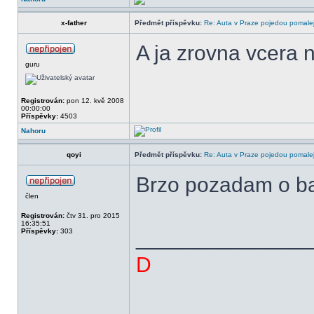
x-father
Předmět příspěvku:
Re: Auta v Praze pojedou pomalej
A ja zrovna vcera n
guru
Registrován:
pon 12. kvě 2008
00:00:00
Příspěvky:
4503
Nahoru
qoyi
Předmět příspěvku:
Re: Auta v Praze pojedou pomalej
Brzo pozadam o b
člen
Registrován:
čtv 31. pro 2015
16:35:51
______________
Příspěvky:
303
D