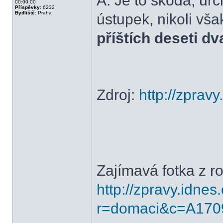
A: Je to škoda, urč
00:00:00
Příspěvky:
6232
Bydliště:
Praha
ústupek, nikoli vša
příštích deseti dv
Zdroj:
http://zprav
Zajímavá fotka z r
http://zpravy.idnes
r=domaci&c=A17