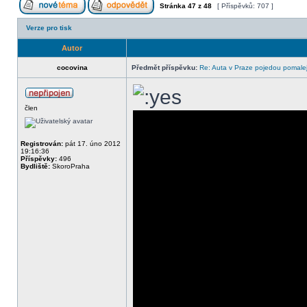
Stránka
47
z
48
[ Příspěvků: 707 ]
Verze pro tisk
Autor
cocovina
Předmět příspěvku:
Re: Auta v Praze pojedou pomalej
člen
Registrován:
pát 17. úno 2012
19:16:36
Příspěvky:
496
Bydliště:
SkoroPraha