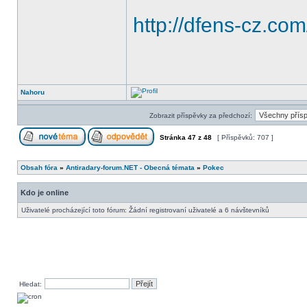
http://dfens-cz.c
Nahoru
Zobrazit příspěvky za předchozí:
Stránka
47
z
48
[ Příspěvků: 707 ]
Obsah fóra
»
Antiradary-forum.NET - Obecná témata
»
Pokec
Kdo je online
Uživatelé procházející toto fórum: Žádní registrovaní uživatelé a 6 návštevníků
Hledat: