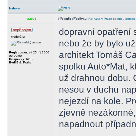
Nahoru
x2005
Předmět příspěvku:
Re: Auta v Praze pojedou pomalej
dopravní opatření s
moderátor
nebo že by bylo už
architekt Tomáš C
Registrován:
stř 25. říj 2006
00:00:00
Příspěvky:
6232
Bydliště:
Praha
spolku Auto*Mat, 
už drahnou dobu. 
nesou v duchu napr
nejezdí na kole. 
zjevně nezákonné, 
napadnout případ