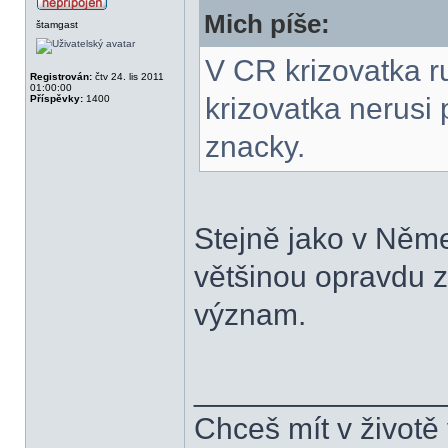
Mich píše:
štamgast
V CR krizovatka r
Registrován:
čtv 24. lis 2011
01:00:00
krizovatka nerusi 
Příspěvky:
1400
znacky.
Stejně jako v Něme
většinou opravdu 
význam.
______________
Chceš mít v životě 