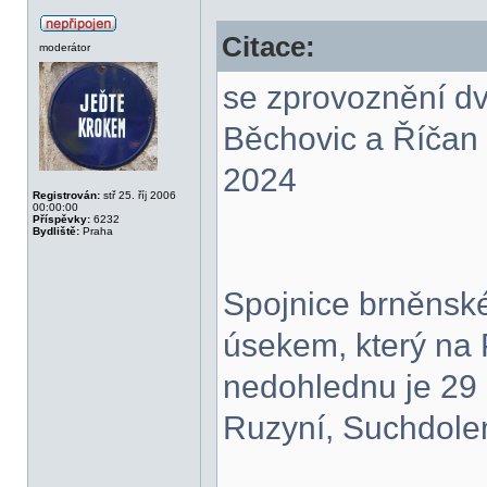
Citace:
moderátor
se zprovoznění d
Běchovic a Říčan
2024
Registrován:
stř 25. říj 2006
00:00:00
Příspěvky:
6232
Bydliště:
Praha
Spojnice brněnské
úsekem, který na 
nedohlednu je 29 
Ruzyní, Suchdolem