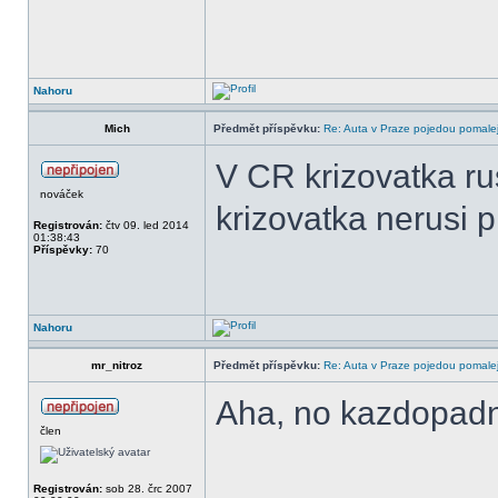
Nahoru
Mich
Předmět příspěvku:
Re: Auta v Praze pojedou pomalej
V CR krizovatka ru
nováček
krizovatka nerusi p
Registrován:
čtv 09. led 2014
01:38:43
Příspěvky:
70
Nahoru
mr_nitroz
Předmět příspěvku:
Re: Auta v Praze pojedou pomalej
Aha, no kazdopadne
člen
______________
Registrován:
sob 28. črc 2007