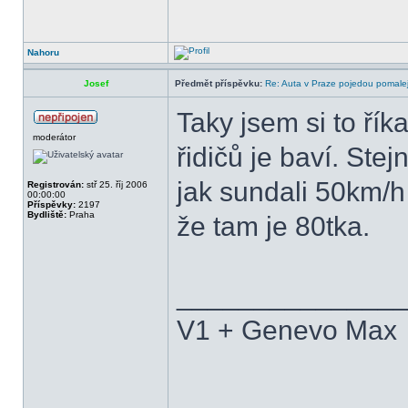
Nahoru
Josef
Předmět příspěvku:
Re: Auta v Praze pojedou pomalej
Taky jsem si to říka
moderátor
řidičů je baví. Ste
jak sundali 50km/h 
Registrován:
stř 25. říj 2006
00:00:00
Příspěvky:
2197
Bydliště:
Praha
že tam je 80tka.
______________
V1 + Genevo Max