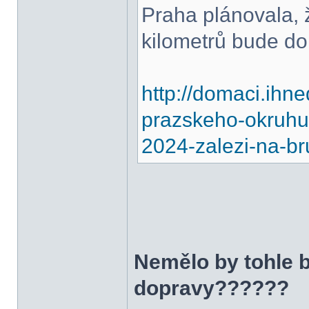
Praha plánovala, 
kilometrů bude d
http://domaci.ihn
prazskeho-okruhu
2024-zalezi-na-br
Nemělo by tohle b
dopravy??????