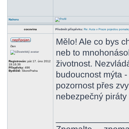
Nahoru
cocovina
Předmět příspěvku:
Re: Auta v Praze pojedou pomalej
Mělo! Ale co bys cht
člen
neb to mnohonásob
životnost. Nezvládá
Registrován:
pát 17. úno 2012
19:16:36
Příspěvky:
496
Bydliště:
SkoroPraha
budoucnost mýta - 
pozornost přes zvy
nebezpečný piráty 
______________