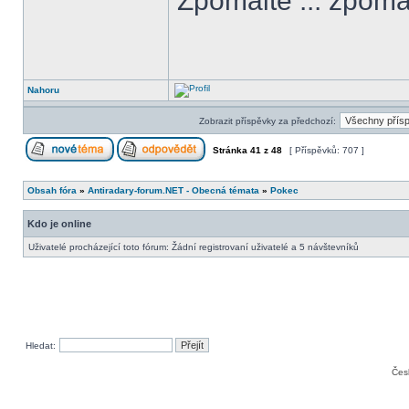
Zpomalte ... zpomal
Nahoru
Zobrazit příspěvky za předchozí:
Stránka
41
z
48
[ Příspěvků: 707 ]
Obsah fóra
»
Antiradary-forum.NET - Obecná témata
»
Pokec
Kdo je online
Uživatelé procházející toto fórum: Žádní registrovaní uživatelé a 5 návštevníků
Hledat:
Čes