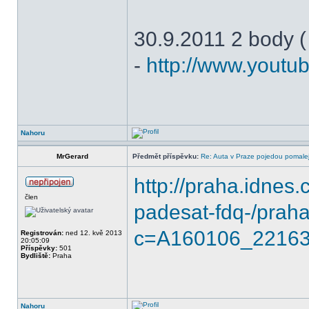
30.9.2011 2 body (
-
http://www.youtu
Nahoru
MrGerard
Předmět příspěvku:
Re: Auta v Praze pojedou pomalej
http://praha.idnes.c
člen
padesat-fdq-/prah
c=A160106_22163
Registrován:
ned 12. kvě 2013
20:05:09
Příspěvky:
501
Bydliště:
Praha
Nahoru