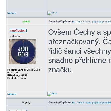
Nahoru
x2005
Předmět příspěvku:
Re: Auta v Praze pojedou pomalej
Ovšem Čechy a spe
moderátor
přeznačkovaný. Ča
řidič šanci všechn
snadno přehlídne 
značku.
Registrován:
stř 25. říj 2006
00:00:00
Příspěvky:
6232
Bydliště:
Praha
Nahoru
Majkky
Předmět příspěvku:
Re: Auta v Praze pojedou pomalej