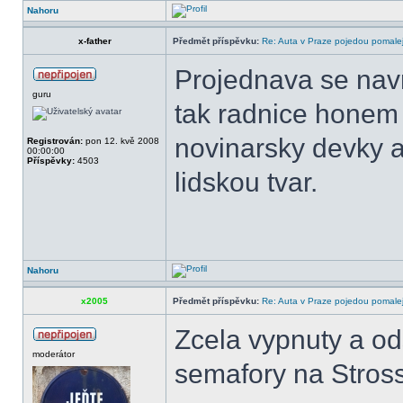
Nahoru
x-father
Předmět příspěvku:
Re: Auta v Praze pojedou pomalej
Projednava se nav
guru
tak radnice honem 
novinarsky devky a 
Registrován:
pon 12. kvě 2008
00:00:00
Příspěvky:
4503
lidskou tvar.
Nahoru
x2005
Předmět příspěvku:
Re: Auta v Praze pojedou pomalej
Zcela vypnuty a od
moderátor
semafory na Stros