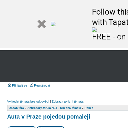
Follow th
with Tapat
FREE - on
Přihlásit se
Registrovat
Vyhledat témata bez odpovědí
|
Zobrazit aktivní témata
Obsah fóra
»
Antiradary-forum.NET - Obecná témata
»
Pokec
Auta v Praze pojedou pomaleji