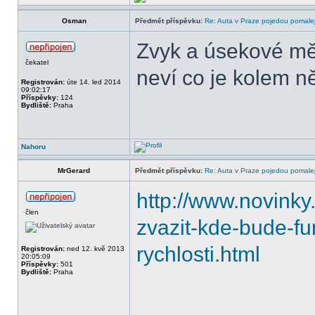
Osman
Předmět příspěvku:
Re: Auta v Praze pojedou pomalej
Zvyk a úsekové mě
čekatel
neví co je kolem něj
Registrován:
úte 14. led 2014
09:02:17
Příspěvky:
124
Bydliště:
Praha
Nahoru
MrGerard
Předmět příspěvku:
Re: Auta v Praze pojedou pomalej
http://www.novink
člen
zvazit-kde-bude-f
rychlosti.html
Registrován:
ned 12. kvě 2013
20:05:09
Příspěvky:
501
Bydliště:
Praha