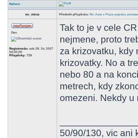
Nahoru
mr_nitroz
Předmět příspěvku:
Re: Auta v Praze pojedou pomalej
Tak to je v cele CR
člen
nejmene, proto tr
za krizovatku, kdy 
Registrován:
sob 28. črc 2007
00:00:00
Příspěvky:
759
krizovatky. No a t
nebo 80 a na konci
metrech, kdy zkonc
omezeni. Nekdy u n
______________
50/90/130, vic ani 