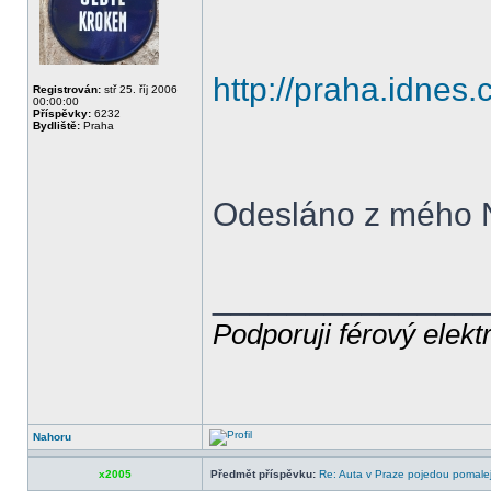
http://praha.idnes.
Registrován:
stř 25. říj 2006
00:00:00
Příspěvky:
6232
Bydliště:
Praha
Odesláno z mého 
______________
Podporuji férový elekt
Nahoru
x2005
Předmět příspěvku:
Re: Auta v Praze pojedou pomalej