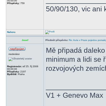
00:00:00
Příspěvky:
759
50/90/130, vic ani 
Nahoru
Josef
Předmět příspěvku:
Re: Auta v Praze pojedou pomalej
Mě připadá daleko 
moderátor
minimum a lidi se 
rozvojových zemíc
Registrován:
stř 25. říj 2006
00:00:00
Příspěvky:
2197
Bydliště:
Praha
______________
V1 + Genevo Max