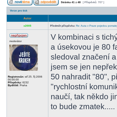
Stránka
41
z
48
[ Příspěvků: 707 ]
Verze pro tisk
Autor
x2005
Předmět příspěvku:
Re: Auta v Praze pojedou pomalej
V kombinaci s tic
moderátor
a úsekovou je 80 f
sledoval značení a
jsem se jen nepře
50 nahradit "80", p
Registrován:
stř 25. říj 2006
00:00:00
Příspěvky:
6232
"rychlostní komunik
Bydliště:
Praha
naučí, tak někdo j
to bude zmatek.....