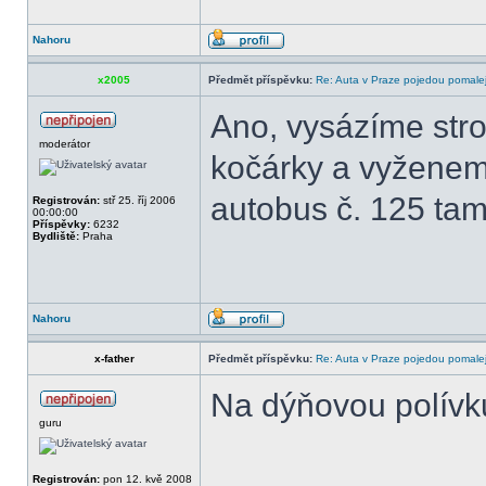
Nahoru
x2005
Předmět příspěvku:
Re: Auta v Praze pojedou pomalej
Ano, vysázíme str
moderátor
kočárky a vyženem
autobus č. 125 tam 
Registrován:
stř 25. říj 2006
00:00:00
Příspěvky:
6232
Bydliště:
Praha
Nahoru
x-father
Předmět příspěvku:
Re: Auta v Praze pojedou pomalej
Na dýňovou polívk
guru
Registrován:
pon 12. kvě 2008