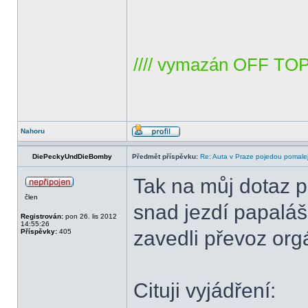
//// vymazán OFF TO
Nahoru
DiePeckyUndDieBomby
Předmět příspěvku:
Re: Auta v Praze pojedou pomalej
Tak na můj dotaz p
člen
snad jezdí papaláš
Registrován:
pon 26. lis 2012
14:55:26
zavedli převoz org
Příspěvky:
405
Cituji vyjádření: