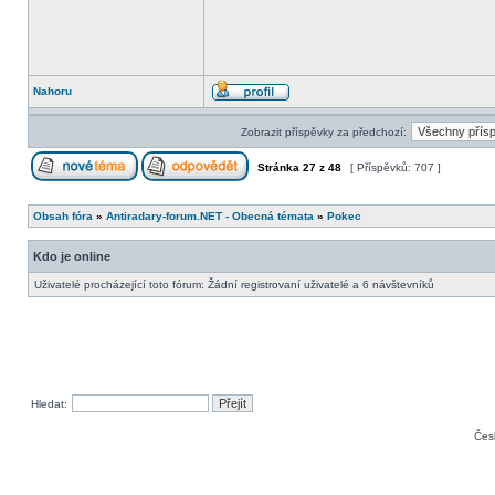
Nahoru
Zobrazit příspěvky za předchozí:
Stránka
27
z
48
[ Příspěvků: 707 ]
Obsah fóra
»
Antiradary-forum.NET - Obecná témata
»
Pokec
Kdo je online
Uživatelé procházející toto fórum: Žádní registrovaní uživatelé a 6 návštevníků
Hledat:
Čes