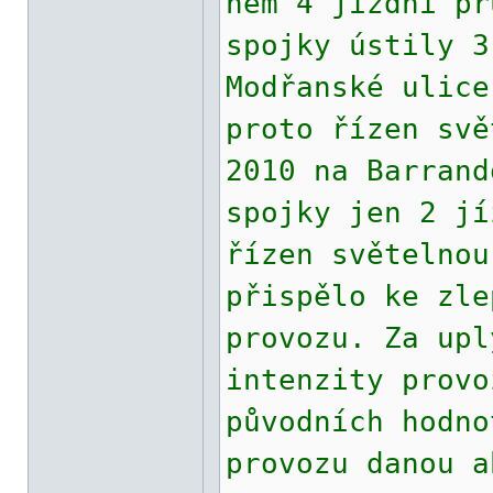
něm 4 jízdní pr
spojky ústily 3
Modřanské ulice
proto řízen svě
2010 na Barrand
spojky jen 2 jí
řízen světelnou
přispělo ke zle
provozu. Za upl
intenzity provo
původních hodno
provozu danou a