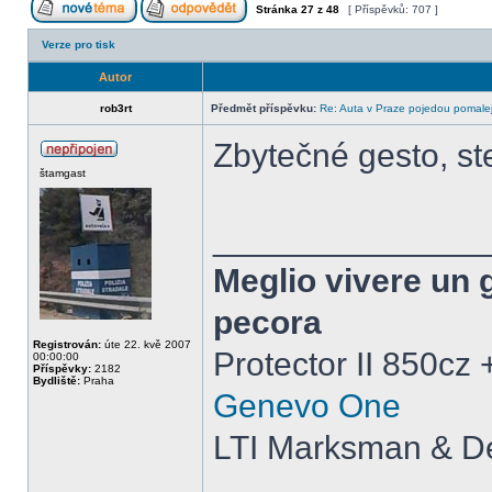
Stránka
27
z
48
[ Příspěvků: 707 ]
Verze pro tisk
Autor
rob3rt
Předmět příspěvku:
Re: Auta v Praze pojedou pomalej
Zbytečné gesto, st
štamgast
______________
Meglio vivere un 
pecora
Registrován:
úte 22. kvě 2007
Protector II 850cz
00:00:00
Příspěvky:
2182
Bydliště:
Praha
Genevo One
LTI Marksman & De