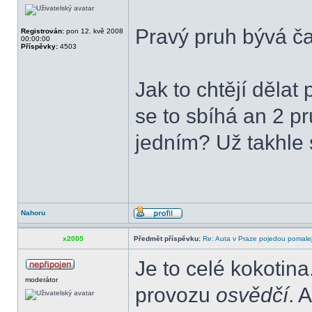
Pravý pruh bývá čas
Registrován:
pon 12. kvě 2008
00:00:00
Příspěvky:
4503
Jak to chtějí děl
se to sbíhá an 2 pr
jedním? Už takhle 
Nahoru
x2005
Předmět příspěvku:
Re: Auta v Praze pojedou pomalej
Je to celé kokotina
moderátor
provozu
osvědčí
. 