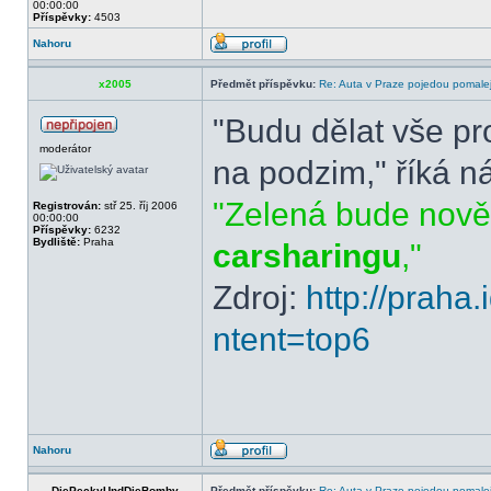
00:00:00
Příspěvky:
4503
Nahoru
x2005
Předmět příspěvku:
Re: Auta v Praze pojedou pomalej
"Budu dělat vše pro 
moderátor
na podzim," říká n
"Zelená bude nově
Registrován:
stř 25. říj 2006
00:00:00
Příspěvky:
6232
Bydliště:
Praha
carsharingu
,"
Zdroj:
http://praha
ntent=top6
Nahoru
DiePeckyUndDieBomby
Předmět příspěvku:
Re: Auta v Praze pojedou pomalej