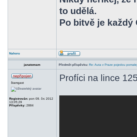
to udělá.
Po bitvě je každ
Nahoru
janatomam
Předmět příspěvku:
Re: Auta v Praze pojedou pomalej
Profíci na lince 12
štamgast
Registrován:
pon 09. črc 2012
13:05:29
Příspěvky:
2884