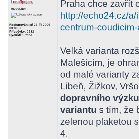
Praha chce zavřít
moderátor
http://echo24.cz/a
centrum-coudicim
Registrován:
stř 25. říj 2006
00:00:00
Příspěvky:
6232
Bydliště:
Praha
Velká varianta roz
Malešicím, je ohra
od malé varianty z
Libeň, Žižkov, Vrš
dopravního výzku
variantu
s tím, že 
zelenou plaketou 
4.