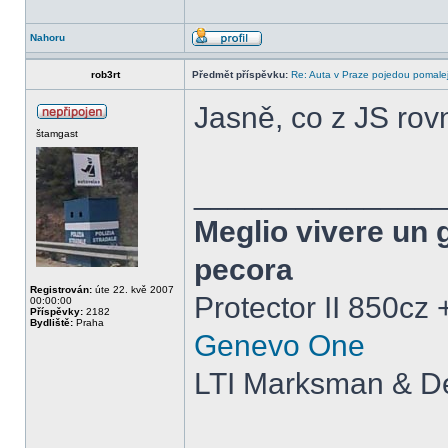
Nahoru
rob3rt
Předmět příspěvku:
Re: Auta v Praze pojedou pomalej
Jasně, co z JS ro
štamgast
______________
Meglio vivere un 
pecora
Registrován:
úte 22. kvě 2007
Protector II 850cz
00:00:00
Příspěvky:
2182
Bydliště:
Praha
Genevo One
LTI Marksman & De