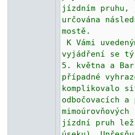
jízdním pruhu, 
určována násled
mostě.
K Vámi uvedený
vyjádření se tý
5. května a Bar
případné vyhraz
komplikovalo si
odbočovacích a 
mimoúrovňových 
jízdní pruh lež
úseku). Upřesňu