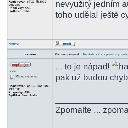
nevyužitý jedním a
Registrován:
stř 25. říj 2006
00:00:00
Příspěvky:
6232
Bydliště:
Praha
toho udělal ještě cy
Nahoru
cocovina
Předmět příspěvku:
Re: Auta v Praze pojedou pomalej
... to je nápad!
člen
pak už budou chybě
Registrován:
pát 17. úno 2012
19:16:36
Příspěvky:
496
Bydliště:
SkoroPraha
______________
Zpomalte ... zpomal