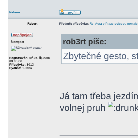
Nahoru
Robert
Předmět příspěvku:
Re: Auta v Praze pojedou pomalej
rob3rt píše:
štamgast
Zbytečné gesto, s
Registrován:
stř 25. říj 2006
00:00:00
Příspěvky:
3613
Bydliště:
Praha
Já tam třeba jezdím
volnej pruh
______________