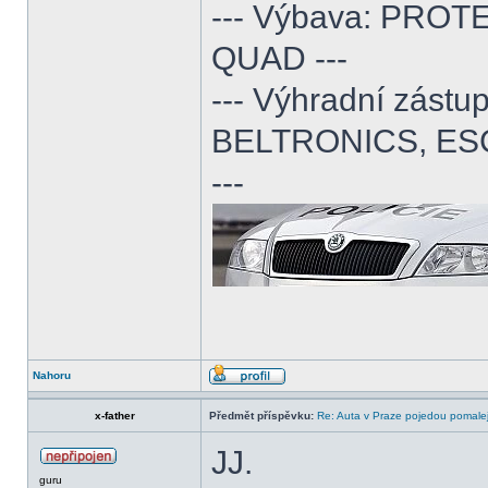
--- Výbava: PROTE
QUAD ---
--- Výhradní zás
BELTRONICS, ES
---
Nahoru
x-father
Předmět příspěvku:
Re: Auta v Praze pojedou pomalej
JJ.
guru