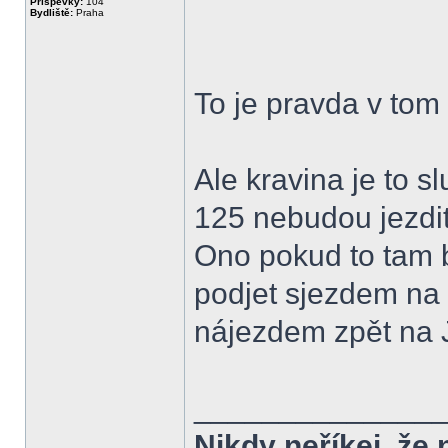
Příspěvky:
104
Bydliště:
Praha
To je pravda v tom
Ale kravina je to s
125 nebudou jezdit
Ono pokud to tam bu
podjet sjezdem na 
nájezdem zpět na 
______________
Nikdy neříkej, že