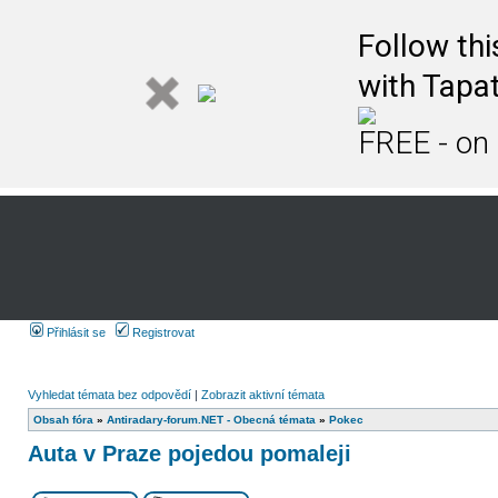
Follow th
with Tapat
FREE - on
Přihlásit se
Registrovat
Vyhledat témata bez odpovědí
|
Zobrazit aktivní témata
Obsah fóra
»
Antiradary-forum.NET - Obecná témata
»
Pokec
Auta v Praze pojedou pomaleji