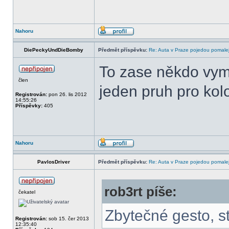
Nahoru
DiePeckyUndDieBomby
Předmět příspěvku:
Re: Auta v Praze pojedou pomalej
To zase někdo vymy
člen
jeden pruh pro kol
Registrován:
pon 26. lis 2012
14:55:26
Příspěvky:
405
Nahoru
PavlosDriver
Předmět příspěvku:
Re: Auta v Praze pojedou pomalej
rob3rt píše:
čekatel
Zbytečné gesto, s
Registrován:
sob 15. čer 2013
12:35:40