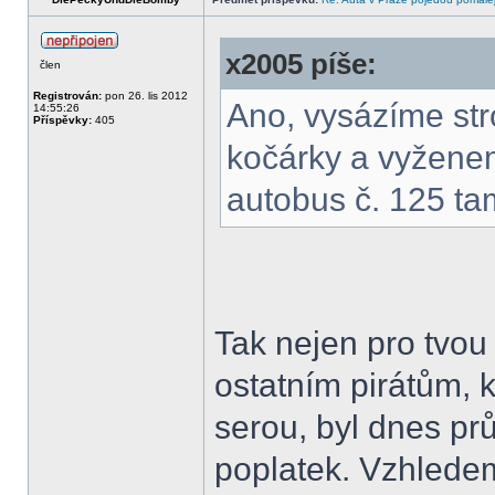
x2005 píše:
člen
Registrován:
pon 26. lis 2012
Ano, vysázíme str
14:55:26
Příspěvky:
405
kočárky a vyženem
autobus č. 125 tam
Tak nejen pro tvou 
ostatním pirátům, 
serou, byl dnes p
poplatek. Vzhledem