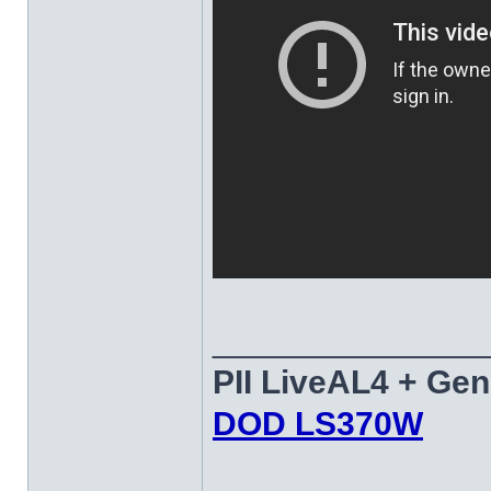
______________
PII LiveAL4 + Ge
DOD LS370W