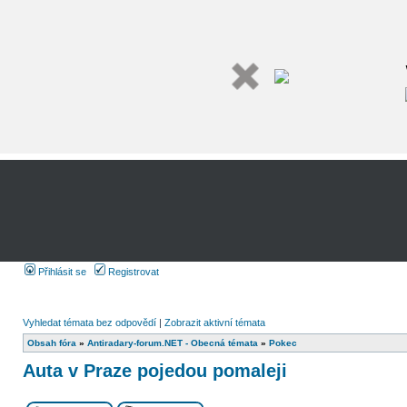
Přihlásit se
Registrovat
Vyhledat témata bez odpovědí
|
Zobrazit aktivní témata
Obsah fóra
»
Antiradary-forum.NET - Obecná témata
»
Pokec
Auta v Praze pojedou pomaleji