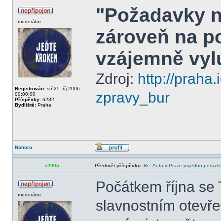
"Požadavky n
moderátor
zároveň na p
vzájemně vylu
Zdroj:
http://praha.
Registrován:
stř 25. říj 2006
zpravy_bur
00:00:00
Příspěvky:
6232
Bydliště:
Praha
Nahoru
x2005
Předmět příspěvku:
Re: Auta v Praze pojedou pomalej
Počátkem října se 
moderátor
slavnostním otevřen