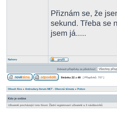
Přiznám se, že jse
sekund. Třeba se n
jsem já.....
Nahoru
Zobrazit příspěvky za předchozí:
Stránka
22
z
48
[ Příspěvků: 707 ]
Obsah fóra
»
Antiradary-forum.NET - Obecná témata
»
Pokec
Kdo je online
Uživatelé procházející toto fórum: Žádní registrovaní uživatelé a 3 návštevníků