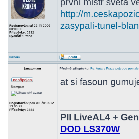
první mistr světa v
http://m.ceskapozic
zasypali-tunel-bla
Registrován:
stř 25. říj 2006
00:00:00
Příspěvky:
6232
Bydliště:
Praha
Nahoru
janatomam
Předmět příspěvku:
Re: Auta v Praze pojedou pomalej
at si fasoun gumu
štamgast
______________
Registrován:
pon 09. črc 2012
13:05:29
Příspěvky:
2884
PII LiveAL4 + Ge
DOD LS370W