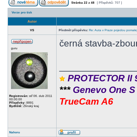
Stránka
22
z
48
[ Příspěvků: 707 ]
Verze pro tisk
Autor
VS
Předmět příspěvku:
Re: Auta v Praze pojedou pomalej
černá stavba-zbou
guru
______________
PROTECTOR II 
***
Genevo One 
Registrován:
stř 06. dub 2011
TrueCam A6
00:00:00
Příspěvky:
8891
Bydliště:
Zlínský kraj
Nahoru