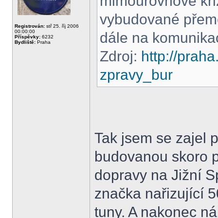
mimoúrovňové kři
vybudované přemo
Registrován:
stř 25. říj 2006
00:00:00
dále na komunikac
Příspěvky:
6232
Bydliště:
Praha
Zdroj:
http://praha
zpravy_bur
Tak jsem se zajel 
budovanou skoro p
dopravy na Jižní S
značka nařizující 
tuny. A nakonec ná