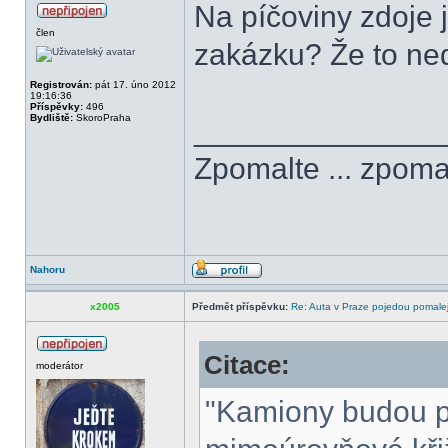
Na píčoviny zdoje 
člen
zakázku? Že to ned
Registrován:
pát 17. úno 2012
19:16:36
Příspěvky:
496
Bydliště:
SkoroPraha
______________
Zpomalte ... zpomal
Nahoru
x2005
Předmět příspěvku:
Re: Auta v Praze pojedou pomalej
Citace:
moderátor
"Kamiony budou př