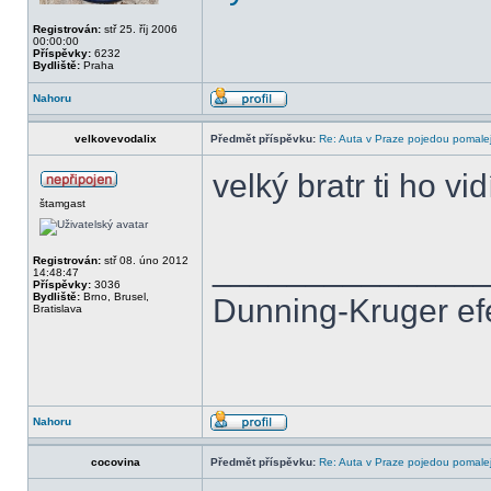
Registrován:
stř 25. říj 2006
00:00:00
Příspěvky:
6232
Bydliště:
Praha
Nahoru
velkovevodalix
Předmět příspěvku:
Re: Auta v Praze pojedou pomalej
velký bratr ti ho vi
štamgast
______________
Registrován:
stř 08. úno 2012
14:48:47
Příspěvky:
3036
Bydliště:
Brno, Brusel,
Dunning-Kruger efek
Bratislava
Nahoru
cocovina
Předmět příspěvku:
Re: Auta v Praze pojedou pomalej