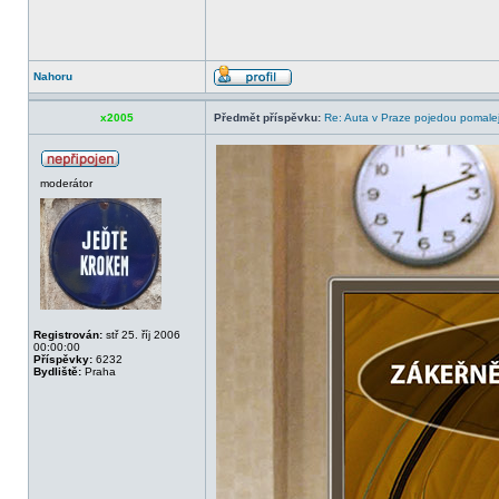
Nahoru
x2005
Předmět příspěvku:
Re: Auta v Praze pojedou pomalej
moderátor
Registrován:
stř 25. říj 2006
00:00:00
Příspěvky:
6232
Bydliště:
Praha