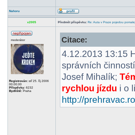
Nahoru
x2005
Předmět příspěvku:
Re: Auta v Praze pojedou pomalej
Citace:
moderátor
4.12.2013 13:15 H
správních činnost
Josef Mihalík;
Tém
Registrován:
stř 25. říj 2006
00:00:00
rychlou jízdu
i o 
Příspěvky:
6232
Bydliště:
Praha
http://prehravac.