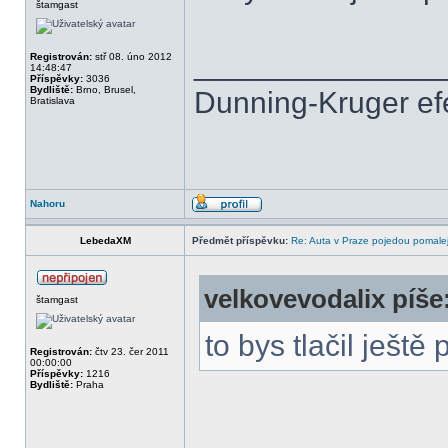
štamgast
______________
Registrován:
stř 08. úno 2012
14:48:47
Příspěvky:
3036
Bydliště:
Brno, Brusel,
Dunning-Kruger efek
Bratislava
Nahoru
LebedaXM
Předmět příspěvku:
Re: Auta v Praze pojedou pomalej
velkovevodalix píše
štamgast
to bys tlačil ješt
Registrován:
čtv 23. čer 2011
00:00:00
Příspěvky:
1216
Bydliště:
Praha