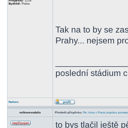
Příspěvky:
1216
Bydliště:
Praha
Tak na to by se za
Prahy... nejsem pro
______________
poslední stádium 
Nahoru
velkovevodalix
Předmět příspěvku:
Re: Auta v Praze pojedou pomalej
to bys tlačil ještě