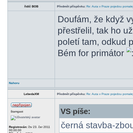
řidič BOB
Předmět příspěvku:
Re: Auta v Praze pojedou pomalej
Doufám, že když vy
přestřelil, tak ho 
poletí tam, odkud p
Bém for primátor
Nahoru
LebedaXM
Předmět příspěvku:
Re: Auta v Praze pojedou pomalej
VS píše:
štamgast
černá stavba-zbo
Registrován:
čtv 23. čer 2011
00:00:00