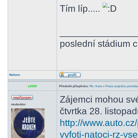
Tím líp.....
______________
poslední stádium 
Nahoru
x2005
Předmět příspěvku:
Re: Auta v Praze pojedou pomalej
Zájemci mohou své
moderátor
čtvrtka 28. listopad
http://www.auto.cz
vyfoti-natoci-rz-v