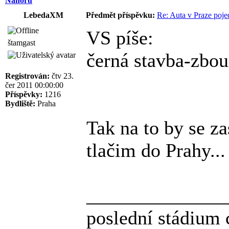
Nahoru
LebedaXM
Předmět příspěvku:
Re: Auta v Praze poje
VS píše:
štamgast
černá stavba-zbou
Registrován:
čtv 23.
čer 2011 00:00:00
Příspěvky:
1216
Bydliště:
Praha
Tak na to by se z
tlačim do Prahy...
______________
poslední stádium