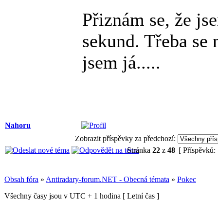
Přiznám se, že js
sekund. Třeba se n
jsem já.....
Nahoru
Zobrazit příspěvky za předchozí:
Stránka
22
z
48
[ Příspěvků:
Obsah fóra
»
Antiradary-forum.NET - Obecná témata
»
Pokec
Všechny časy jsou v UTC + 1 hodina [ Letní čas ]