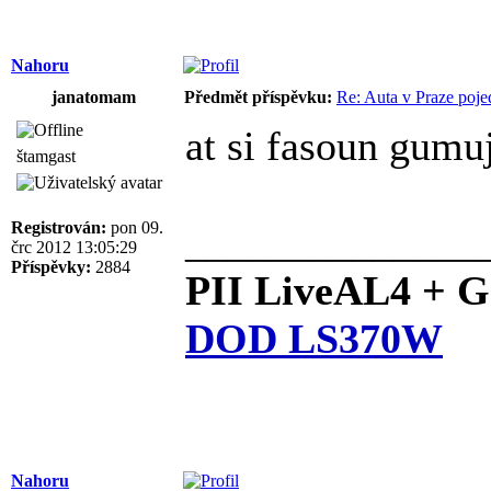
Nahoru
janatomam
Předmět příspěvku:
Re: Auta v Praze poje
at si fasoun gum
štamgast
Registrován:
pon 09.
______________
črc 2012 13:05:29
Příspěvky:
2884
PII LiveAL4 + 
DOD LS370W
Nahoru