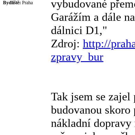
vybudované přemo
Bydliště:
Praha
Garážím a dále n
dálnici D1,"
Zdroj:
http://prah
zpravy_bur
Tak jsem se zajel
budovanou skoro 
nákladní dopravy 