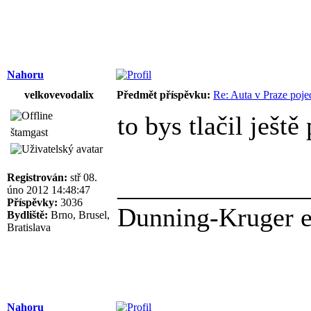
Nahoru
velkovevodalix
Předmět příspěvku:
Re: Auta v Praze poje
to bys tlačil ješt
štamgast
Registrován:
stř 08.
______________
úno 2012 14:48:47
Příspěvky:
3036
Dunning-Kruger ef
Bydliště:
Brno, Brusel,
Bratislava
Nahoru