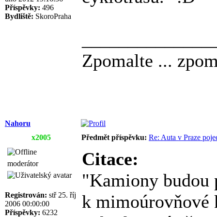
Příspěvky:
496
Bydliště:
SkoroPraha
______________
Zpomalte ... zpoma
Nahoru
x2005
Předmět příspěvku:
Re: Auta v Praze poje
Citace:
moderátor
"Kamiony budou p
Registrován:
stř 25. říj
k mimoúrovňové k
2006 00:00:00
Příspěvky:
6232