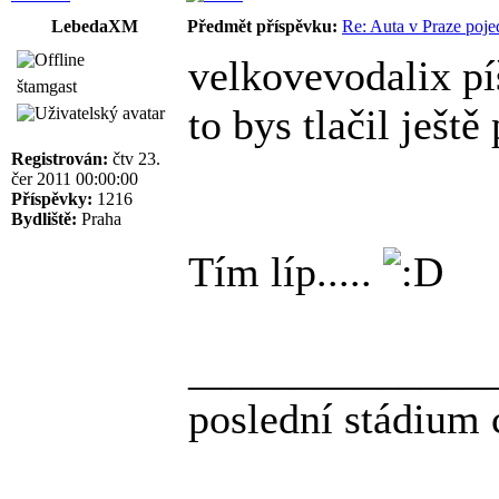
LebedaXM
Předmět příspěvku:
Re: Auta v Praze poje
velkovevodalix pí
štamgast
to bys tlačil ješt
Registrován:
čtv 23.
čer 2011 00:00:00
Příspěvky:
1216
Bydliště:
Praha
Tím líp.....
______________
poslední stádium