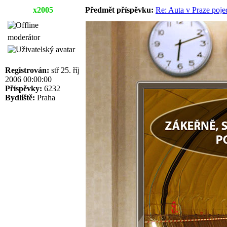
x2005
Předmět příspěvku:
Re: Auta v Praze poje
moderátor
Registrován:
stř 25. říj
2006 00:00:00
Příspěvky:
6232
Bydliště:
Praha