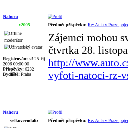
Nahoru
x2005
Předmět příspěvku:
Re: Auta v Praze poje
Zájemci mohou sv
moderátor
čtvrtka 28. listop
Registrován:
stř 25. říj
http://www.auto.
2006 00:00:00
Příspěvky:
6232
vyfoti-natoci-rz-
Bydliště:
Praha
Nahoru
velkovevodalix
Předmět příspěvku:
Re: Auta v Praze poje