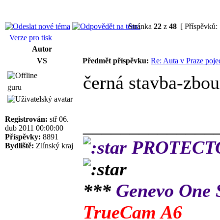
Stránka
22
z
48
[ Příspěvků:
Verze pro tisk
Autor
VS
Předmět příspěvku:
Re: Auta v Praze poje
černá stavba-zbou
guru
Registrován:
stř 06.
______________
dub 2011 00:00:00
Příspěvky:
8891
PROTECTOR
Bydliště:
Zlínský kraj
***
Genevo One
TrueCam A6