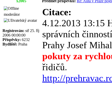
x2005
Předmět příspěvku:
Re: Auta v Praze poje
Citace:
moderátor
4.12.2013 13:15 H
Registrován:
stř 25. říj
správních činnost
2006 00:00:00
Příspěvky:
6232
Prahy Josef Miha
Bydliště:
Praha
pokuty za rychlo
řidičů.
http://prehravac.