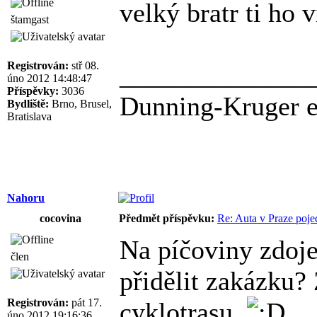
velký bratr ti ho 
štamgast
Registrován:
stř 08.
______________
úno 2012 14:48:47
Příspěvky:
3036
Dunning-Kruger ef
Bydliště:
Brno, Brusel,
Bratislava
Nahoru
cocovina
Předmět příspěvku:
Re: Auta v Praze poje
Na píčoviny zdoje
člen
přidělit zakázku? 
Registrován:
pát 17.
cyklotrasu.
úno 2012 19:16:36