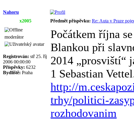
Nahoru
x2005
Předmět příspěvku:
Re: Auta v Praze poje
Počátkem října se
moderátor
Blankou při slavn
Registrován:
stř 25. říj
2014 „prosviští“ j
2006 00:00:00
Příspěvky:
6232
1 Sebastian Vettel
Bydliště:
Praha
http://m.ceskapoz
trhy/politici-zasy
rozhodovanim