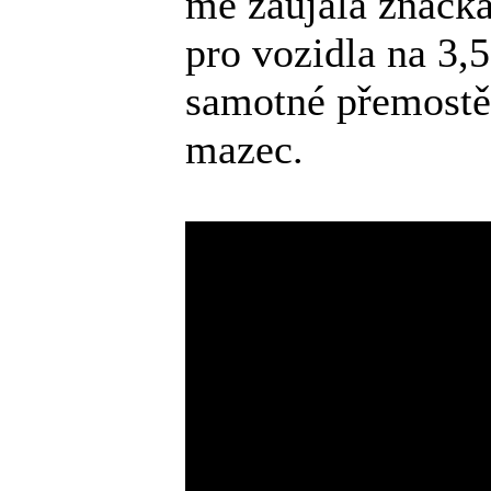
mě zaujala značka
pro vozidla na 3,
samotné přemostěn
mazec.