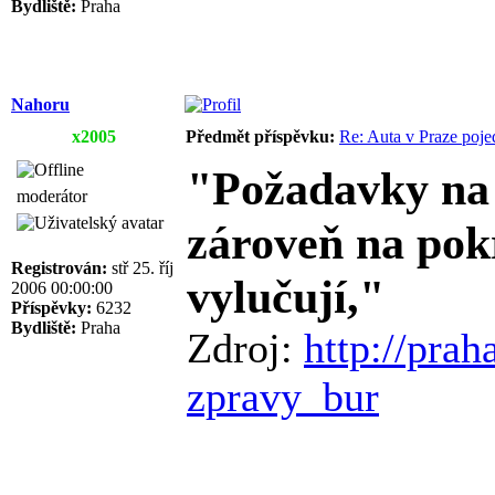
Bydliště:
Praha
Nahoru
x2005
Předmět příspěvku:
Re: Auta v Praze poje
"Požadavky na 
moderátor
zároveň na pok
Registrován:
stř 25. říj
vylučují,"
2006 00:00:00
Příspěvky:
6232
Bydliště:
Praha
Zdroj:
http://prah
zpravy_bur