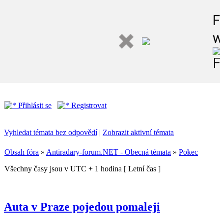
F
w
F
Přihlásit se
Registrovat
Vyhledat témata bez odpovědí
|
Zobrazit aktivní témata
Obsah fóra
»
Antiradary-forum.NET - Obecná témata
»
Pokec
Všechny časy jsou v UTC + 1 hodina [ Letní čas ]
Auta v Praze pojedou pomaleji