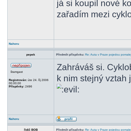
já si koupil nové k
zařadím mezi cyk
Nahoru
pepek
Předmět příspěvku:
Re: Auta v Praze pojedou pomalej
Zahráváš si. Cykl
štamgast
k nim stejný vzta
Registrován:
úte 24. říj 2006
00:00:00
Příspěvky:
2496
Nahoru
řidič BOB
Předmět příspěvku:
Re: Auta v Praze pojedou pomalej