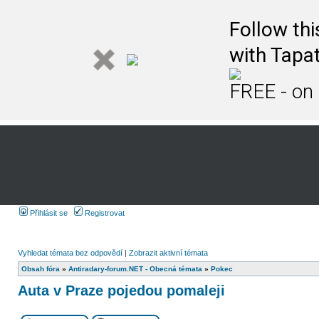
Follow th
with Tapat
FREE - on
Přihlásit se
Registrovat
Vyhledat témata bez odpovědí
|
Zobrazit aktivní témata
Obsah fóra
»
Antiradary-forum.NET - Obecná témata
»
Pokec
Auta v Praze pojedou pomaleji