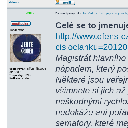
Nahoru
x2005
Předmět příspěvku:
Re: Auta v Praze pojedou pomalej
Celé se to jmenuj
moderátor
http://www.dfens-
cisloclanku=2012
Magistrát hlavního
nápadem, který post
Registrován:
stř 25. říj 2006
00:00:00
Příspěvky:
6232
Některé jsou veřej
Bydliště:
Praha
všimnete si jich a
neškodnými rychlos
nedokáže ani pořá
semafory, které ma