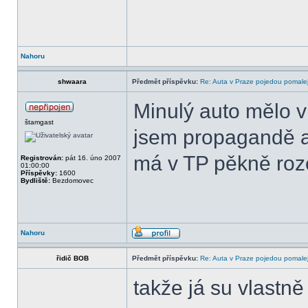
Nahoru
shwaara
Předmět příspěvku:
Re: Auta v Praze pojedou pomalej
Minulý auto mělo v
štamgast
jsem propagandě a
má v TP pěkně ro
Registrován:
pát 16. úno 2007
01:00:00
Příspěvky:
1600
Bydliště:
Bezdomovec
Nahoru
řidič BOB
Předmět příspěvku:
Re: Auta v Praze pojedou pomalej
takže já su vlastn