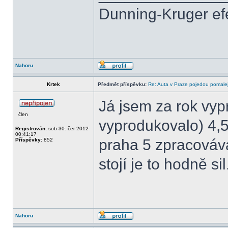
Dunning-Kruger efek
Nahoru
Krtek
Předmět příspěvku:
Re: Auta v Praze pojedou pomalej
Já jsem za rok vy
člen
vyprodukovalo) 4,
Registrován:
sob 30. čer 2012
00:41:17
praha 5 zpracovává
Příspěvky:
852
stojí je to hodně sil
Nahoru