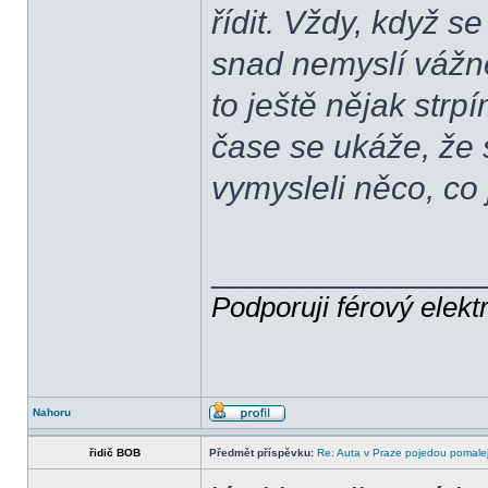
řídit. Vždy, když se
snad nemyslí vážně
to ještě nějak strp
čase se ukáže, že 
vymysleli něco, co 
______________
Podporuji férový elekt
Nahoru
řidič BOB
Předmět příspěvku:
Re: Auta v Praze pojedou pomalej