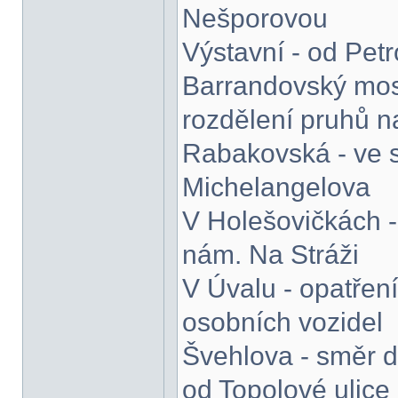
Nešporovou
Výstavní - od Petr
Barrandovský mos
rozdělení pruhů n
Rabakovská - ve s
Michelangelova
V Holešovičkách -
nám. Na Stráži
V Úvalu - opatřen
osobních vozidel
Švehlova - směr do
od Topolové ulice 