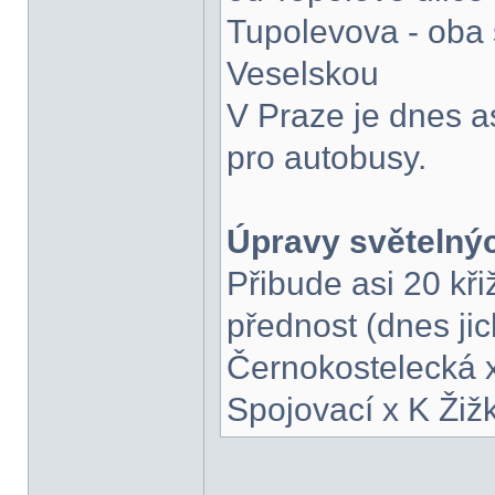
Tupolevova - oba
Veselskou
V Praze je dnes a
pro autobusy.
Úpravy světelnýc
Přibude asi 20 kř
přednost (dnes jic
Černokostelecká x
Spojovací x K Žiž