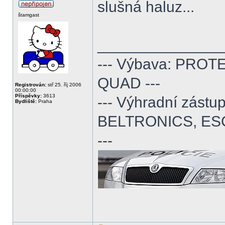
slušná haluz...
štamgast
______________
--- Výbava: PROTE
QUAD ---
Registrován:
stř 25. říj 2006
00:00:00
Příspěvky:
3613
--- Výhradní zás
Bydliště:
Praha
BELTRONICS, ES
---