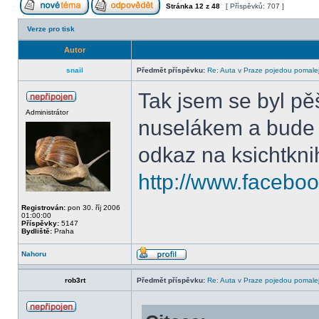
Stránka
12
z
48
[ Příspěvků: 707 ]
Verze pro tisk
Autor
snail
Předmět příspěvku:
Re: Auta v Praze pojedou pomalej
Tak jsem se byl p
Administrátor
nuselákem a bude t
odkaz na ksichtkni
http://www.facebo
Registrován:
pon 30. říj 2006
01:00:00
Příspěvky:
5147
Bydliště:
Praha
Nahoru
rob3rt
Předmět příspěvku:
Re: Auta v Praze pojedou pomalej