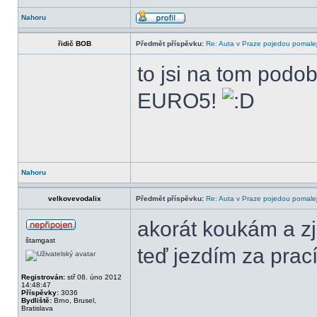
Nahoru
řidič BOB
Předmět příspěvku:
Re: Auta v Praze pojedou pomalej
to jsi na tom podo
EURO5!
Nahoru
velkovevodalix
Předmět příspěvku:
Re: Auta v Praze pojedou pomalej
akorát koukám a zji
štamgast
teď jezdím za prac
Registrován:
stř 08. úno 2012
14:48:47
Příspěvky:
3036
Bydliště:
Brno, Brusel,
______________
Bratislava