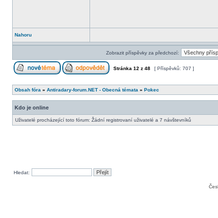
Nahoru
Zobrazit příspěvky za předchozí:
Stránka
12
z
48
[ Příspěvků: 707 ]
Obsah fóra
»
Antiradary-forum.NET - Obecná témata
»
Pokec
Kdo je online
Uživatelé procházející toto fórum: Žádní registrovaní uživatelé a 7 návštevníků
Hledat:
Čes