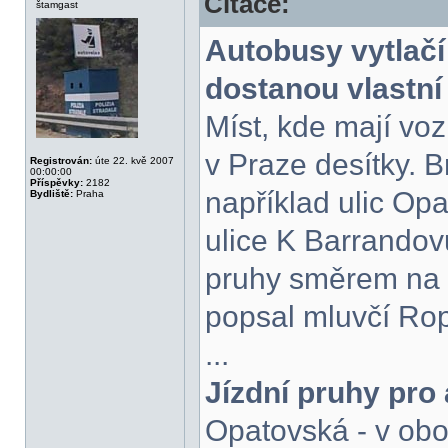
Citace:
štamgast
Autobusy vytlač
dostanou vlastní
Míst, kde mají voz
v Praze desítky. B
Registrován:
úte 22. kvě 2007
00:00:00
Příspěvky:
2182
například ulic Opa
Bydliště:
Praha
ulice K Barrandov
pruhy směrem na J
popsal mluvčí Rop
...
Jízdní pruhy pro
Opatovská - v obo