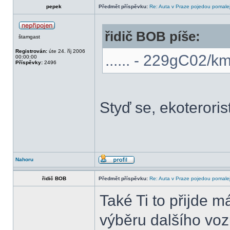
pepek
Předmět příspěvku:
Re: Auta v Praze pojedou pomalej
řidič BOB píše:
štamgast
Registrován:
úte 24. říj 2006
...... - 229gC02/k
00:00:00
Příspěvky:
2496
Styď se, ekoterori
Nahoru
řidič BOB
Předmět příspěvku:
Re: Auta v Praze pojedou pomalej
Také Ti to přijde m
výběru dalšího vo