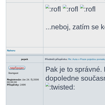
...neboj, zatím s
Nahoru
pepek
Předmět příspěvku:
Re: Auta v Praze pojedou pomalej
Pak je to správné
štamgast
dopoledne součas
Registrován:
úte 24. říj 2006
00:00:00
Příspěvky:
2496