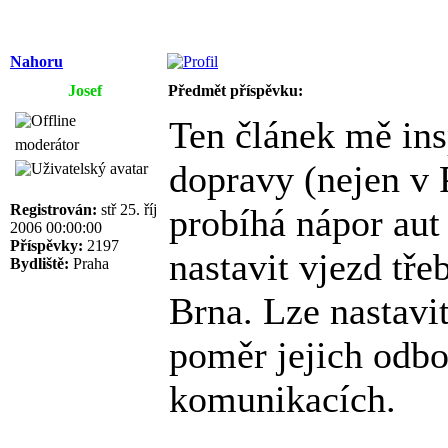
Nahoru
Josef
Předmět příspěvku:
Ten článek mě ins
moderátor
dopravy (nejen v P
Registrován:
stř 25. říj
probíhá nápor aut 
2006 00:00:00
Příspěvky:
2197
nastavit vjezd tř
Bydliště:
Praha
Brna. Lze nastavit
poměr jejich odbo
komunikacích.