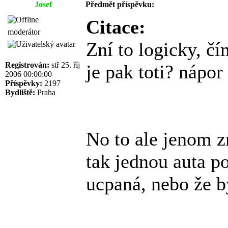
Josef
Předmět příspěvku:
Citace:
moderátor
Zní to logicky, č
Registrován:
stř 25. říj
je pak toti? nápor
2006 00:00:00
Příspěvky:
2197
Bydliště:
Praha
No to ale jenom z
tak jednou auta po
ucpaná, nebo že by