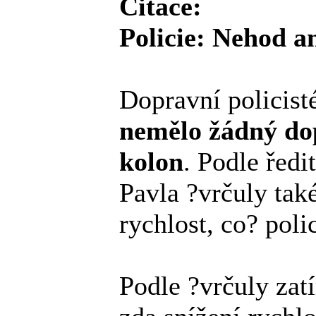
Citace:
Policie: Nehod a
Dopravní policisté
nemělo žádný do
kolon
. Podle ředi
Pavla ?vrčuly tak
rychlost, co? poli
Podle ?vrčuly zat