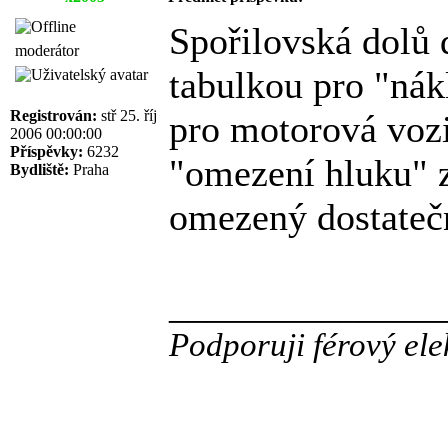
Spořilovská dolů
moderátor
tabulkou pro "nák
Registrován:
stř 25. říj
pro motorová voz
2006 00:00:00
Příspěvky:
6232
"omezení hluku" z
Bydliště:
Praha
omezený dostatečn
______________
Podporuji férový ele