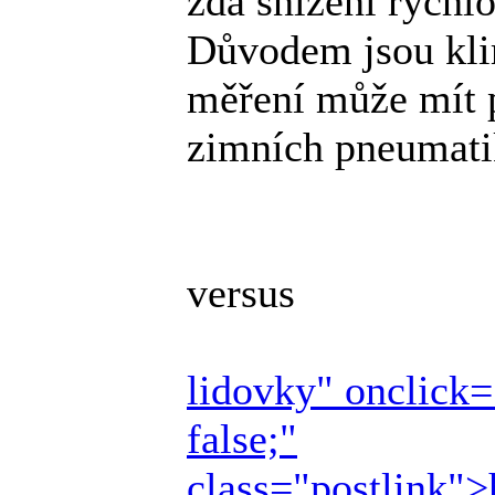
zda snížení rychlo
Důvodem jsou kli
měření může mít po
zimních pneumati
versus
lidovky" onclick=
false;"
class="postlink">