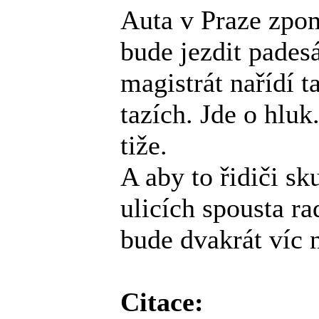
Auta v Praze zpom
bude jezdit pades
magistrát nařídí 
tazích. Jde o hluk
tiže.
A aby to řidiči sk
ulicích spousta ra
bude dvakrát víc n
Citace: