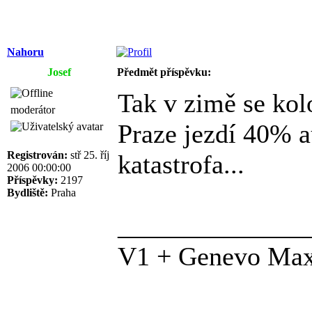
Nahoru
Josef
Předmět příspěvku:
Tak v zimě se kol
moderátor
Praze jezdí 40% au
Registrován:
stř 25. říj
katastrofa...
2006 00:00:00
Příspěvky:
2197
Bydliště:
Praha
______________
V1 + Genevo Ma