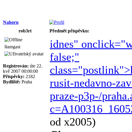
Nahoru
rob3rt
Předmět příspěvku:
idnes" onclick="w
štamgast
false;"
Registrován:
úte 22.
class="postlink">
kvě 2007 00:00:00
Příspěvky:
2182
rusit-nedavno-zav
Bydliště:
Praha
praze-p3p-/praha.
c=A100316_16052
od x2005)