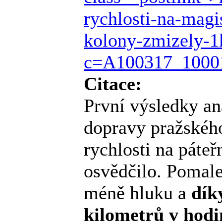
rychlosti-na-magi
kolony-zmizely-1
c=A100317_10001
Citace:
První výsledky an
dopravy pražského
rychlosti na páte
osvědčilo. Pomale
méně hluku a
dík
kilometrů v hodi