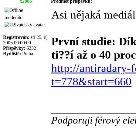
x2005
Předmět příspěvku:
Asi nějaká mediáln
moderátor
Registrován:
stř 25. říj
První studie: Dí
2006 00:00:00
Příspěvky:
6232
ti??í až o 40 pro
Bydliště:
Praha
http://antiradary
t=778&start=660
______________
Podporuji férový ele