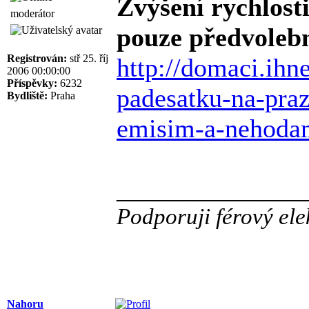
Zvýšení rychlost
moderátor
pouze předvolebn
Registrován:
stř 25. říj
http://domaci.ihn
2006 00:00:00
Příspěvky:
6232
padesatku-na-praz
Bydliště:
Praha
emisim-a-nehoda
______________
Podporuji férový ele
Nahoru