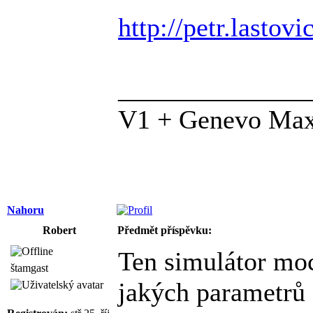
http://petr.lastov
______________
V1 + Genevo Ma
Nahoru
Robert
Předmět příspěvku:
Ten simulátor moc
štamgast
jakých parametrů s