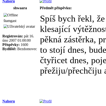
Nahoru
shwaara
Předmět příspěvku:
Spíš bych řekl, ž
štamgast
klesající výtěžnos
Registrován:
pát 16.
pěkná zástěrka, pr
úno 2007 01:00:00
Příspěvky:
1600
to stojí dnes, bude
Bydliště:
Bezdomovec
čtyřicet dnes, poj
přežiju/přechčiju 
Nahoru