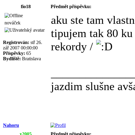
fio18
Předmět příspěvku:
aku ste tam vlast
nováček
tipujem tak 80 ku
Registrován:
stř 26.
rekordy /
zář 2007 00:00:00
Příspěvky:
65
Bydliště:
Bratislava
______________
jazdim slušne avš
Nahoru
x2005
Předmět příspěvku: