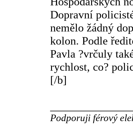
Hospodářských nov
Dopravní policisté
nemělo žádný dop
kolon. Podle ředit
Pavla ?vrčuly tak
rychlost, co? poli
[/b]
______________
Podporuji férový ele