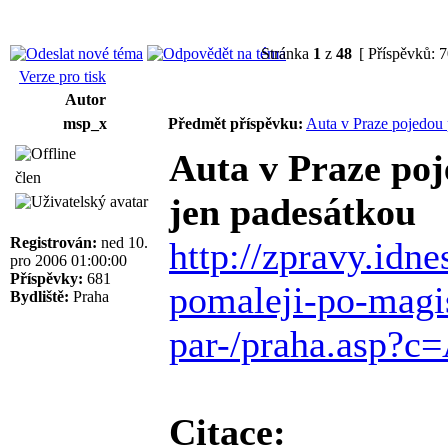
Stránka
1
z
48
[ Příspěvků: 
Verze pro tisk
Autor
msp_x
Předmět příspěvku:
Auta v Praze pojedou 
Auta v Praze poj
člen
jen padesátkou
Registrován:
ned 10.
http://zpravy.idne
pro 2006 01:00:00
Příspěvky:
681
pomaleji-po-magis
Bydliště:
Praha
par-/praha.asp?c
Citace: