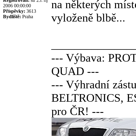
Registrován:
stř 25. říj
na některých míst
2006 00:00:00
Příspěvky:
3613
vyloženě blbě...
Bydliště:
Praha
______________
--- Výbava: PRO
QUAD ---
--- Výhradní z
BELTRONICS, E
pro ČR! ---