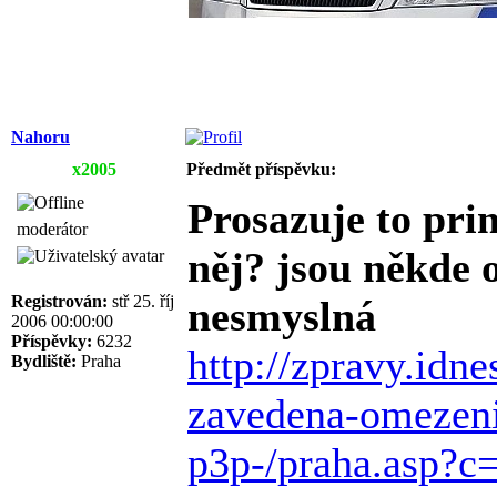
Nahoru
x2005
Předmět příspěvku:
Prosazuje to pri
moderátor
něj? jsou někde 
Registrován:
stř 25. říj
nesmyslná
2006 00:00:00
Příspěvky:
6232
http://zpravy.idn
Bydliště:
Praha
zavedena-omezeni-
p3p-/praha.asp?