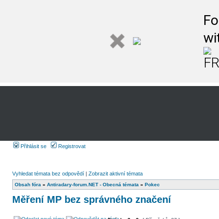
Fo
wi
FR
Přihlásit se
Registrovat
Vyhledat témata bez odpovědí
|
Zobrazit aktivní témata
Obsah fóra
»
Antiradary-forum.NET - Obecná témata
»
Pokec
Měření MP bez správného značení