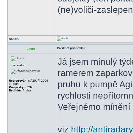
(ne)voliči-zaslepen
Nahoru
Předmět příspěvku:
x2005
Já jsem minulý týd
moderátor
ramerem zaparkova
Registrován:
stř 25. říj 2006
pruhu k pumpě Agi
00:00:00
Příspěvky:
6232
Bydliště:
Praha
rychlosti nepřítom
Veřejnémo mínění (p
viz
http://antirada