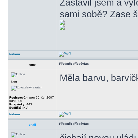
Zastavil jsem a vyf
sami sobě? Zase šp
Nahoru
Předmět příspěvku:
emc
Měla barvu, barvič
člen
Registrován:
pon 25. čer 2007
00:00:00
Příspěvky:
443
Bydliště:
KV
Nahoru
Předmět příspěvku:
snail
čichají novou vlá