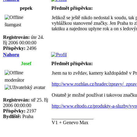
pepek
Předmět příspěvku:
Jelikož se ještě nikdo nedostal k soudu, tak 
vyhlážkou stanovené značky. Jen Praha to zko
štamgast
taktiku a najednou uplyne rok a on s ledový
Registrován:
úte 24.
říj 2006 00:00:00
Příspěvky:
2496
Nahoru
Josef
Předmět příspěvku:
Jsem na to zvědav, kamery každopádně v Pr
moderátor
http://www.rozhlas.cz/hradec/zpravy/_zpra
Ostatně je možné používat i takovou značku
Registrován:
stř 25. říj
2006 00:00:00
http://www.eltodo.cz/produkty-a-sluzby/v
Příspěvky:
2197
Bydliště:
Praha
_________________
V1 + Genevo Max