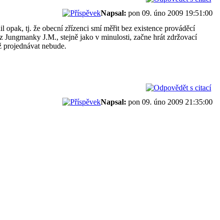
Napsal:
pon 09. úno 2009 19:51:00
il opak, tj. že obecní zřízenci smí měřit bez existence prováděcí
 z Jungmanky J.M., stejně jako v minulosti, začne hrát zdržovací
ž projednávat nebude.
Napsal:
pon 09. úno 2009 21:35:00