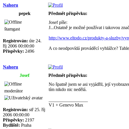
Nahoru
pepek
Předmět příspěvku:
Josef píše:
J...Ostatně je možné používat i takovou zna
štamgast
http://www.eltodo.cz/produkty-a-sluzby/v
Registrován:
úte 24.
říj 2006 00:00:00
A co neodpovídá prováděcí vyhlážce? Tahle 
Příspěvky:
2496
Nahoru
Josef
Předmět příspěvku:
No špatně jsem se asi vyjádřil, její vyobra
tím nikdo nic nedělá.
moderátor
_________________
V1 + Genevo Max
Registrován:
stř 25. říj
2006 00:00:00
Příspěvky:
2197
Bydliště:
Praha