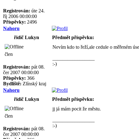
Registrován:
úte 24.
říj 2006 00:00:00
Příspěvky:
2496
Nahoru
řidič Lukyn
Předmět příspěvku:
Nevím kdo to řeží,ale cedule o měřeném ús
člen
_________________
:-)
Registrován:
pát 08.
čer 2007 00:00:00
Příspěvky:
366
Bydliště:
Zlínský kraj
Nahoru
řidič Lukyn
Předmět příspěvku:
jj já mám pocit že městu.
člen
_________________
:-)
Registrován:
pát 08.
čer 2007 00:00:00