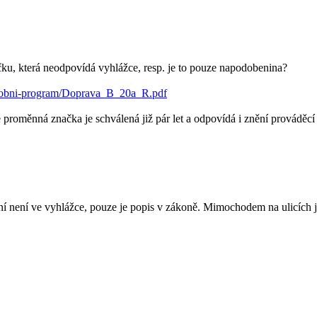
čku, která neodpovídá vyhlážce, resp. je to pouze napodobenina?
yrobni-program/Doprava_B_20a_R.pdf
proměnná značka je schválená již pár let a odpovídá i znění prováděc
zení není ve vyhlážce, pouze je popis v zákoně. Mimochodem na ulicích j