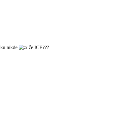
eku nikde
že ICE???