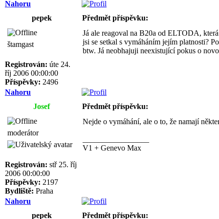
Nahoru
pepek
Předmět příspěvku:
Já ale reagoval na B20a od ELTODA, která od
jsi se setkal s vymáháním jejím platnosti? 
štamgast
btw. Já neobhajuji neexistující pokus o no
Registrován:
úte 24.
říj 2006 00:00:00
Příspěvky:
2496
Nahoru
Josef
Předmět příspěvku:
Nejde o vymáhání, ale o to, že namají některé
moderátor
_________________
V1 + Genevo Max
Registrován:
stř 25. říj
2006 00:00:00
Příspěvky:
2197
Bydliště:
Praha
Nahoru
pepek
Předmět příspěvku: