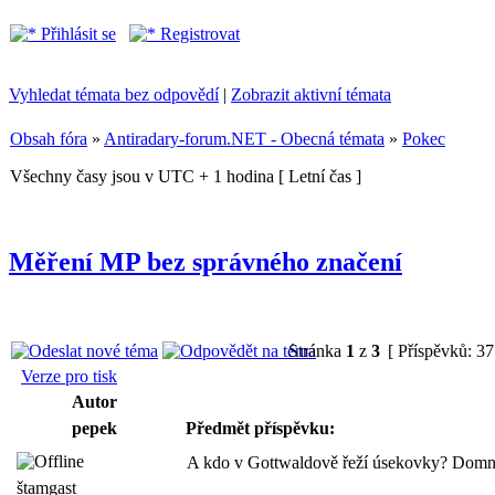
Přihlásit se
Registrovat
Vyhledat témata bez odpovědí
|
Zobrazit aktivní témata
Obsah fóra
»
Antiradary-forum.NET - Obecná témata
»
Pokec
Všechny časy jsou v UTC + 1 hodina [ Letní čas ]
Měření MP bez správného značení
Stránka
1
z
3
[ Příspěvků: 37
Verze pro tisk
Autor
pepek
Předmět příspěvku:
A kdo v Gottwaldově řeží úsekovky? Domnívá
štamgast