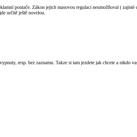
reklamní poutače. Zákon jejich masovou regulaci neumožňoval ( zajisté 
jde určitě ještě novelou.
vypnuty, resp. bez zaznamu. Takze si tam jezdete jak chcete a nikdo va