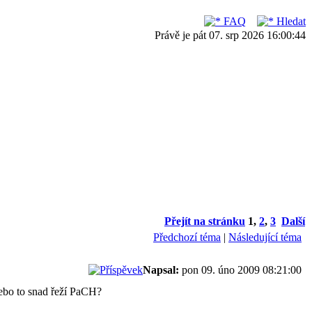
FAQ
Hledat
Právě je pát 07. srp 2026 16:00:44
Přejít na stránku
1
,
2
,
3
Další
Předchozí téma
|
Následující téma
Napsal:
pon 09. úno 2009 08:21:00
Nebo to snad řeží PaCH?