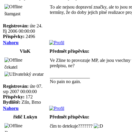
To ale nejsou dopravní značky, ale to jsou 
termíny, že do doby jejich plné realizace pro
štamgast
Registrován:
úte 24.
říj 2006 00:00:00
Příspěvky:
2496
Nahoru
VlaK
Předmět příspěvku:
Ve Zline to provozuje MP, ale jsou vsechny 
predpisu, ne?
čekatel
_________________
No pain no gain.
Registrován:
úte 07.
srp 2007 00:00:00
Příspěvky:
172
Bydliště:
Zlín, Brno
Nahoru
řidič Lukyn
Předmět příspěvku:
čím to detekuje???????