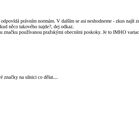
povídá právním normám. V dalším se asi neshodneme - zkus najít značku
Pokud něco takového najde?, dej odkaz.
vou značku používanou pražskými obecními poskoky. Je to IMHO variace
 značky na silnici co dělat....