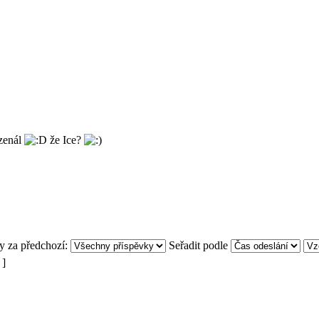
rzenál
že Ice?
y za předchozí:
Seřadit podle
 ]