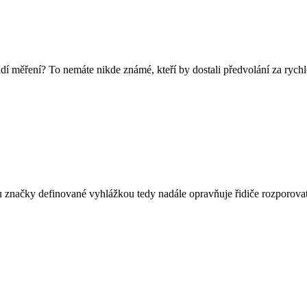
dí měření? To nemáte nikde známé, kteří by dostali předvolání za rychl
u značky definované vyhlážkou tedy nadále opravňuje řidiče rozporovat