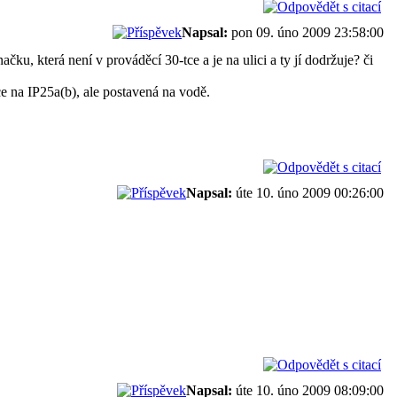
Napsal:
pon 09. úno 2009 23:58:00
, která není v prováděcí 30-tce a je na ulici a ty jí dodržuje? či
 na IP25a(b), ale postavená na vodě.
Napsal:
úte 10. úno 2009 00:26:00
Napsal:
úte 10. úno 2009 08:09:00