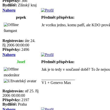
Příspěvky:
366
Bydliště:
Zlínský kraj
Nahoru
pepek
Předmět příspěvku:
Je vcelku jedno, komu patří, ale KDO prová
štamgast
Registrován:
úte 24.
říj 2006 00:00:00
Příspěvky:
2496
Nahoru
Josef
Předmět příspěvku:
Jak je to tedy v současné době? To že nejso
moderátor
_________________
V1 + Genevo Max
Registrován:
stř 25. říj
2006 00:00:00
Příspěvky:
2197
Bydliště:
Praha
Nahoru