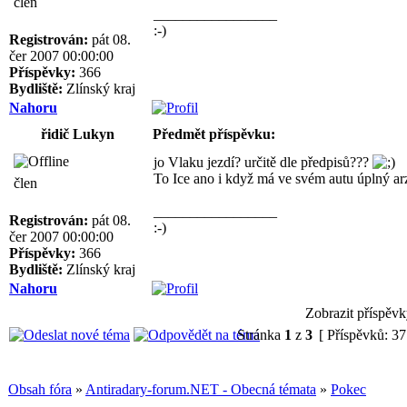
člen
_________________
:-)
Registrován:
pát 08.
čer 2007 00:00:00
Příspěvky:
366
Bydliště:
Zlínský kraj
Nahoru
řidič Lukyn
Předmět příspěvku:
jo Vlaku jezdí? určitě dle předpisů???
To Ice ano i když má ve svém autu úplný a
člen
_________________
Registrován:
pát 08.
:-)
čer 2007 00:00:00
Příspěvky:
366
Bydliště:
Zlínský kraj
Nahoru
Zobrazit příspěvk
Stránka
1
z
3
[ Příspěvků: 37
Obsah fóra
»
Antiradary-forum.NET - Obecná témata
»
Pokec