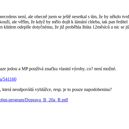
precedens není, ale obecně jsem se ještě nesetkal s tím, že by někdo tvrd
uží, ale věřím, že když by mělo dojít k lámání chleba, tak pan ředitel
m klidem odepíše dotyčnému, že již proběhla lhůta 12měsíců a nic se ji
aze jedou a MP používá značku vlastní výroby, co? není možné.
va/541160
, která neodpovídá vyhlážce, resp. je to pouze napodobenina?
yrobni-program/Doprava_B_20a_R.pdf