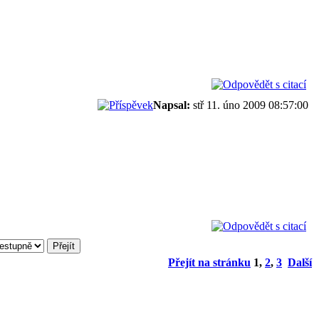
Napsal:
stř 11. úno 2009 08:57:00
Přejít na stránku
1
,
2
,
3
Další