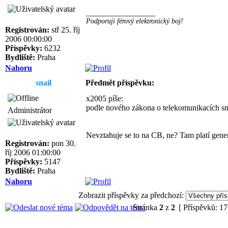
_________________
Podporuji férový elektronický boj!
Registrován:
stř 25. říj
2006 00:00:00
Příspěvky:
6232
Bydliště:
Praha
Nahoru
snail
Předmět příspěvku:
x2005 píše:
podle nového zákona o telekomunikacích smí
Administrátor
Nevztahuje se to na CB, ne? Tam platí gene
Registrován:
pon 30.
říj 2006 01:00:00
Příspěvky:
5147
Bydliště:
Praha
Nahoru
Zobrazit příspěvky za předchozí:
Stránka
2
z
2
[ Příspěvků: 17