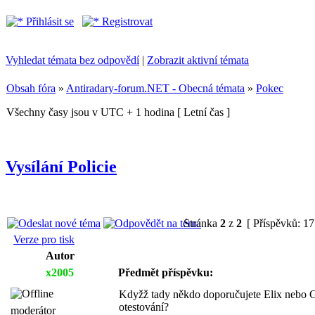
Přihlásit se
Registrovat
Vyhledat témata bez odpovědí
|
Zobrazit aktivní témata
Obsah fóra
»
Antiradary-forum.NET - Obecná témata
»
Pokec
Všechny časy jsou v UTC + 1 hodina [ Letní čas ]
Vysílání Policie
Stránka
2
z
2
[ Příspěvků: 17
Verze pro tisk
Autor
x2005
Předmět příspěvku:
Kdyžž tady někdo doporučujete Elix nebo G
otestování?
moderátor