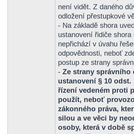
není vidět. Z daného dů
odložení přestupkové v
- Na základě shora uved
ustanovení řidiče shor
nepřichází v úvahu řeše
odpovědnosti, neboť zd
postup ze strany správn
-
Ze strany správního 
ustanovení § 10 odst.
řízení vedeném proti p
použít, neboť provozo
zákonného práva, kter
silou a ve věci by neod
osoby, která v době sp