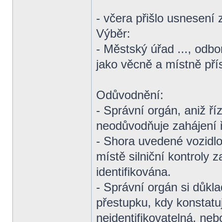
- včera přišlo usnesení
Výběr:
- Městský úřad ..., odbo
jako věcně a místně přísl
Odůvodnění:
- Správní orgán, aniž ří
neodůvodňuje zahájení ř
- Shora uvedené vozidlo
místě silniční kontroly 
identifikována.
- Správní orgán si důkl
přestupku, kdy konstatu
neidentifikovatelná, neb