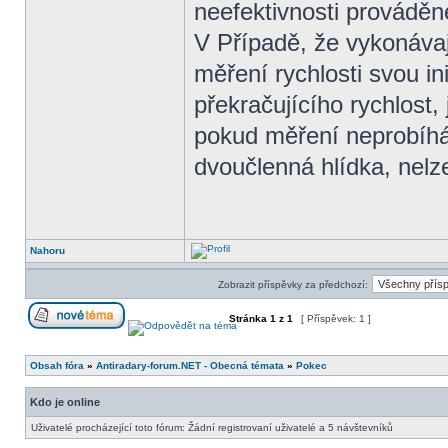
neefektivnosti prováděn
V Případě, že vykonávaj
měření rychlosti svou in
překračujícího rychlost,
pokud měření neprobíhá 
dvoučlenná hlídka, nel
Nahoru
Zobrazit příspěvky za předchozí:
Stránka
1
z
1
[ Příspěvek: 1 ]
Obsah fóra
»
Antiradary-forum.NET - Obecná témata
»
Pokec
Kdo je online
Uživatelé procházející toto fórum: Žádní registrovaní uživatelé a 5 návštevníků