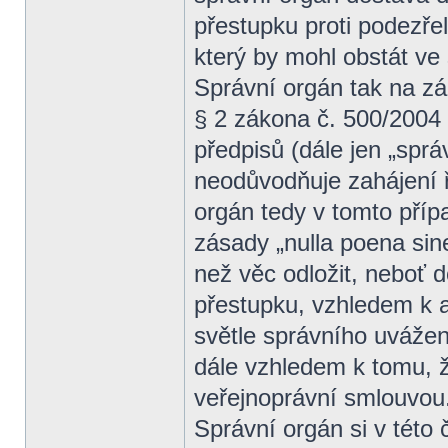
přestupku proti podezře
který by mohl obstát ve
Správní orgán tak na z
§ 2 zákona č. 500/2004 
předpisů (dále jen „sprá
neodůvodňuje zahájení ř
orgán tedy v tomto přípa
zásady „nulla poena sin
než věc odložit, neboť 
přestupku, vzhledem k a
světle správního uvážen
dále vzhledem k tomu, 
veřejnoprávní smlouvou
Správní orgán si v této