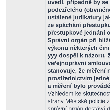
uvedl, případně by se
podezřelého (obviněné
ustálené judikatury 
ze spáchání přestupku
přestupkové jednání 
Správní orgán při bli
výkonu některých činn
yyy dospěl k názoru, 
veřejnoprávní smlouvo
stanovuje, že měření 
prostřednictvím jedn
a měření bylo provád
Vzhledem ke skutečnost
strany Městské policie z
správní orgán dostává 