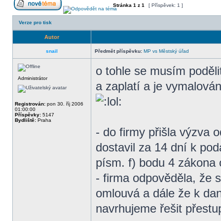
Stránka
1
z
1
[ Příspěvek: 1 ]
Verze pro tisk
Autor
snail
Předmět příspěvku:
MP vs Městský úřad
o tohle se musím poděli
Administrátor
a zaplatí a je vymalová
Registrován:
pon 30. říj 2006
01:00:00
Příspěvky:
5147
Bydliště:
Praha
- do firmy přišla výzva 
dostavil za 14 dní k pod
písm. f) bodu 4 zákona 
- firma odpověděla, že 
omlouvá a dále že k dan
navrhujeme řešit přestu