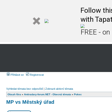
Follow th
with Tapat
FREE - on
Přihlásit se
Registrovat
Vyhledat témata bez odpovědí
|
Zobrazit aktivní témata
Obsah fóra
»
Antiradary-forum.NET - Obecná témata
»
Pokec
MP vs Městský úřad