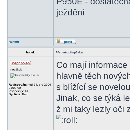
P950E - dostatečn
ježdění
Nahoru
bobek
Předmět příspěvku:
Co mají informace 
nováček
hlavně těch nových
s blížící se novel
Registrován:
ned 24. pro 2006
01:00:00
Příspěvky:
61
Bydliště:
Brno
Jinak, co se týká 
ž mi taky lezly oči