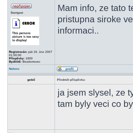
Mam info, ze tato 
štamgast
pristupna siroke ve
informaci..
Registrován:
pát 16. úno 2007
01:00:00
Příspěvky:
1600
Bydliště:
Bezdomovec
Nahoru
gebič
Předmět příspěvku:
ja jsem slysel, ze 
tam byly veci co b