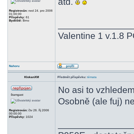
atd.
Registrován:
ned 24. pro 2006
01:00:00
Příspěvky:
61
Bydliště:
Brno
______________
Valentine 1 v.1.8 
Nahoru
KlokanXM
Předmět příspěvku:
témata
No asi to vzhledem
štamgast
Osobně (ale fuj) ne
Registrován:
čtv 26. říj 2006
00:00:00
Příspěvky:
1024
______________