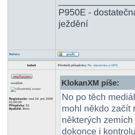
______________
P950E - dostatečn
ježdění
Nahoru
bobek
Předmět příspěvku:
Re: stacionáry a GPS
KlokanXM píše:
nováček
No po těch mediál
Registrován:
ned 24. pro 2006
01:00:00
mohl někdo začít r
Příspěvky:
61
Bydliště:
Brno
některých zemích j
dokonce i kontroluj