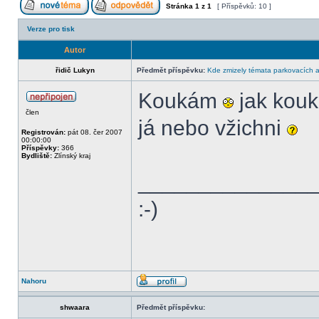
Stránka
1
z
1
[ Příspěvků: 10 ]
Verze pro tisk
Autor
řidič Lukyn
Předmět příspěvku:
Kde zmizely témata parkovacích 
Koukám
jak kouk
člen
já nebo vžichni
Registrován:
pát 08. čer 2007
00:00:00
Příspěvky:
366
Bydliště:
Zlínský kraj
______________
:-)
Nahoru
shwaara
Předmět příspěvku: