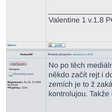
______________
Valentine 1 v.1.8 
Nahoru
KlokanXM
Předmět příspěvku:
stacionáry a GPS
No po těch mediál
štamgast
někdo začít rejt i 
zemích je to ž zaká
Registrován:
čtv 26. říj 2006
00:00:00
Příspěvky:
1024
kontrolujou. Takže n