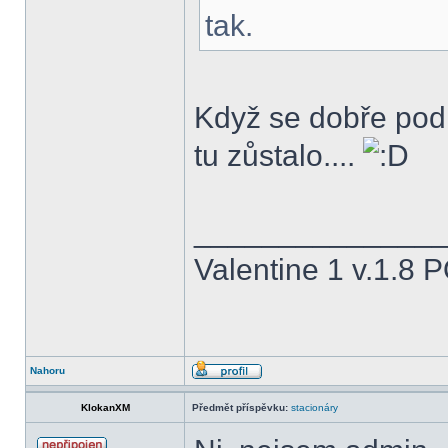
tak.
Když se dobře podí
tu zůstalo....
______________
Valentine 1 v.1.8 
Nahoru
KlokanXM
Předmět příspěvku:
stacionáry