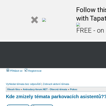
Follow th
with Tapat
FREE - on
Přihlásit se
Registrovat
Vyhledat témata bez odpovědí
|
Zobrazit aktivní témata
Obsah fóra
»
Antiradary-forum.NET - Obecná témata
»
Pokec
Kde zmizely témata parkovacích asistentů?