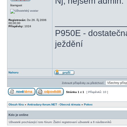
Nj, nejsem admin.
štamgast
______________
Registrován:
čtv 26. říj 2006
00:00:00
Příspěvky:
1024
P950E - dostatečn
ježdění
Nahoru
Zobrazit příspěvky za předchozí:
Stránka
1
z
1
[ Příspěvků: 10 ]
Obsah fóra
»
Antiradary-forum.NET - Obecná témata
»
Pokec
Kdo je online
Uživatelé procházející toto fórum: Žádní registrovaní uživatelé a 6 návštevníků