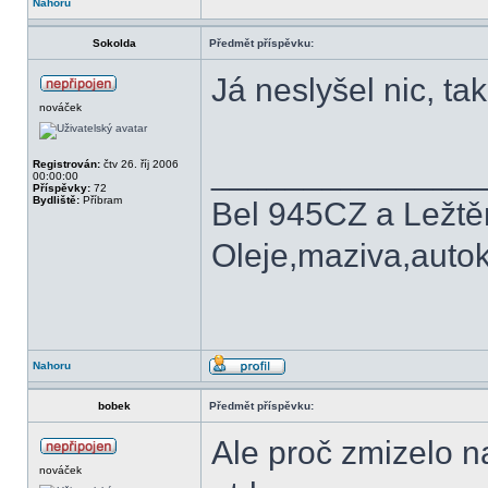
Nahoru
Sokolda
Předmět příspěvku:
Já neslyšel nic, ta
nováček
______________
Registrován:
čtv 26. říj 2006
00:00:00
Příspěvky:
72
Bydliště:
Příbram
Bel 945CZ a Ležt
Oleje,maziva,auto
Nahoru
bobek
Předmět příspěvku:
Ale proč zmizelo n
nováček