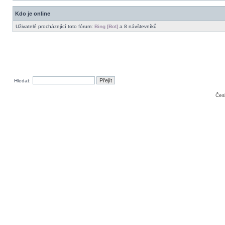
Kdo je online
Uživatelé procházející toto fórum:
Bing [Bot]
a 8 návštevníků
Hledat:
Čes