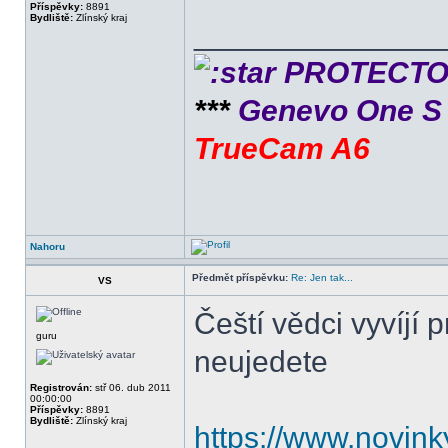
Příspěvky:
8891
Bydliště:
Zlínský kraj
______________
PROTECTOR 
***
Genevo One 
TrueCam A6
Nahoru
Předmět příspěvku:
Re: Jen tak...
VS
Čeští vědci vyvíjí p
guru
neujedete
Registrován:
stř 06. dub 2011
00:00:00
Příspěvky:
8891
Bydliště:
Zlínský kraj
https://www.novink