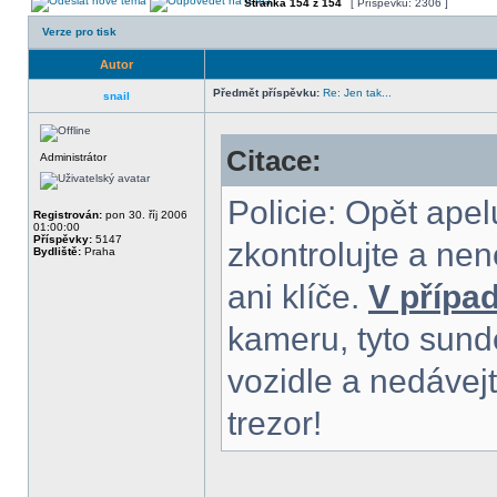
Stránka
154
z
154
[ Příspěvků: 2306 ]
Verze pro tisk
Autor
Předmět příspěvku:
Re: Jen tak...
snail
Citace:
Administrátor
Policie: Opět apel
Registrován:
pon 30. říj 2006
01:00:00
Příspěvky:
5147
zkontrolujte a ne
Bydliště:
Praha
ani klíče.
V přípa
kameru, tyto sunde
vozidle a nedávejt
trezor!