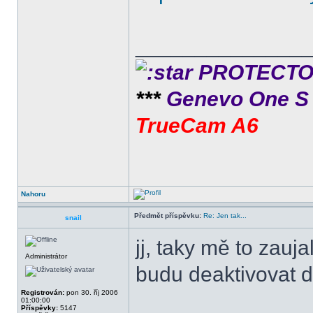
______________
PROTECTOR 
***
Genevo One 
TrueCam A6
Nahoru
Předmět příspěvku:
Re: Jen tak...
snail
jj, taky mě to zauj
Administrátor
budu deaktivovat da
Registrován:
pon 30. říj 2006
01:00:00
Příspěvky:
5147