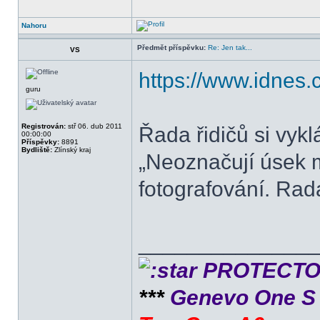
Nahoru
Předmět příspěvku:
Re: Jen tak...
VS
https://www.idnes.c
guru
Registrován:
stř 06. dub 2011
Řada řidičů si vykl
00:00:00
Příspěvky:
8891
Bydliště:
Zlínský kraj
„Neoznačují úsek m
fotografování. Rada
______________
PROTECTOR 
***
Genevo One 