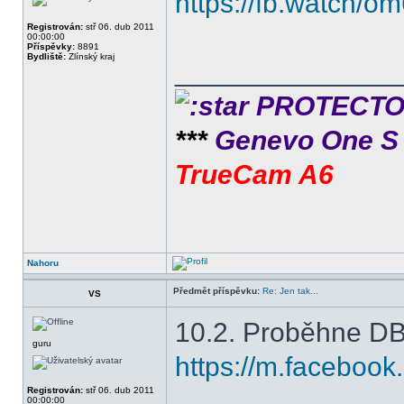
https://fb.watch/o
Registrován:
stř 06. dub 2011
00:00:00
Příspěvky:
8891
Bydliště:
Zlínský kraj
______________
PROTECTOR 
***
Genevo One 
TrueCam A6
Nahoru
Předmět příspěvku:
Re: Jen tak...
VS
10.2. Proběhne DBA
guru
https://m.facebook
Registrován:
stř 06. dub 2011
00:00:00