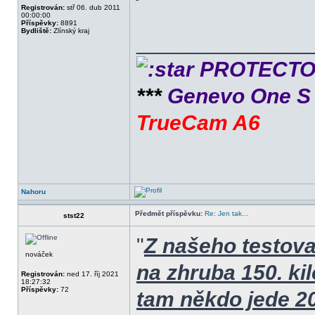
Registrován:
stř 06. dub 2011
00:00:00
Příspěvky:
8891
Bydliště:
Zlínský kraj
______________
PROTECTOR 
***
Genevo One 
TrueCam A6
Nahoru
Předmět příspěvku:
Re: Jen tak...
stst22
"
Z našeho testova
nováček
na zhruba 150. ki
Registrován:
ned 17. říj 2021
18:27:32
Příspěvky:
72
tam někdo jede 20