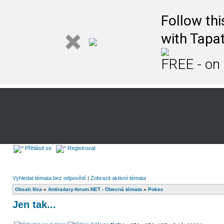
Follow th
with Tapat
FREE - on
Přihlásit se
Registrovat
Vyhledat témata bez odpovědí
|
Zobrazit aktivní témata
Obsah fóra
»
Antiradary-forum.NET - Obecná témata
»
Pokec
Jen tak...