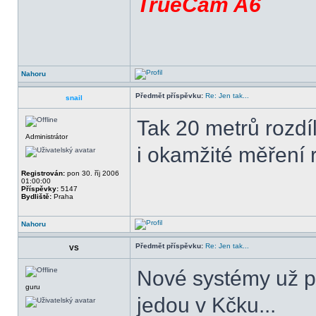
TrueCam A6
Nahoru
Předmět příspěvku:
Re: Jen tak...
snail
Tak 20 metrů rozdí
Administrátor
i okamžité měření r
Registrován:
pon 30. říj 2006
01:00:00
Příspěvky:
5147
Bydliště:
Praha
Nahoru
Předmět příspěvku:
Re: Jen tak...
VS
Nové systémy už pr
guru
jedou v Kčku...