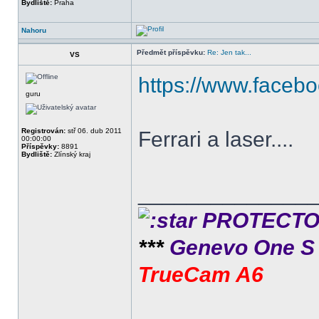
Bydliště:
Praha
Nahoru
Předmět příspěvku:
Re: Jen tak...
VS
https://www.faceb
guru
Registrován:
stř 06. dub 2011
Ferrari a laser....
00:00:00
Příspěvky:
8891
Bydliště:
Zlínský kraj
______________
PROTECTOR 
***
Genevo One 
TrueCam A6