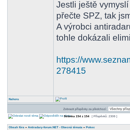
Jestli ještě vymysl
přečte SPZ, tak jsm
A výrobci antirada
tohle dokázali elim
https://www.seznam
278415
Nahoru
Zobrazit příspěvky za předchozí:
Stránka
154
z
154
[ Příspěvků: 2306 ]
Obsah fóra
»
Antiradary-forum.NET - Obecná témata
»
Pokec