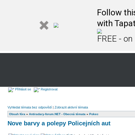
Follow th
with Tapat
FREE - on
Přihlásit se
Registrovat
Vyhledat témata bez odpovědí
|
Zobrazit aktivní témata
Obsah fóra
»
Antiradary-forum.NET - Obecná témata
»
Pokec
Nove barvy a polepy Policejních aut