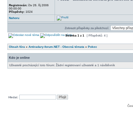
Registrován:
čtv 26. říj 2006
00:00:00
Příspěvky:
1024
Nahoru
Zobrazit příspěvky za předchozí:
Stránka
1
z
1
[ Příspěvků: 4 ]
Obsah fóra
»
Antiradary-forum.NET - Obecná témata
»
Pokec
Kdo je online
Uživatelé procházející toto fórum: Žádní registrovaní uživatelé a 1 návštěvník
Hledat:
Čes