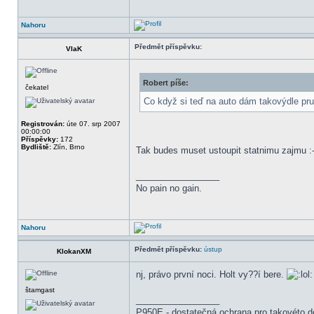
Nahoru
Předmět příspěvku:
VlaK
Robert píše:
čekatel
Co když si teď na auto dám takovýdle pruh
Registrován:
úte 07. srp 2007
00:00:00
Příspěvky:
172
Bydliště:
Zlín, Brno
Tak budes muset ustoupit statnimu zajmu :-
_________________
No pain no gain.
Nahoru
Předmět příspěvku:
ústup
KlokanXM
nj, právo první noci. Holt vy??í bere.
štamgast
_________________
P950E - dostatečná ochrana pro takovéto d