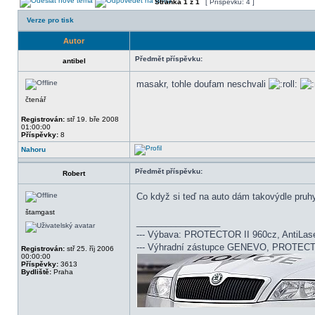
Stránka
1
z
1
[ Příspěvků: 4 ]
Verze pro tisk
Autor
Předmět příspěvku:
antibel
masakr, tohle doufam neschvali
čtenář
Registrován:
stř 19. bře 2008
01:00:00
Příspěvky:
8
Nahoru
Předmět příspěvku:
Robert
Co když si teď na auto dám takovýdle pruhy 
štamgast
_________________
--- Výbava: PROTECTOR II 960cz, AntiLas
--- Výhradní zástupce GENEVO, PROTEC
Registrován:
stř 25. říj 2006
00:00:00
Příspěvky:
3613
Bydliště:
Praha