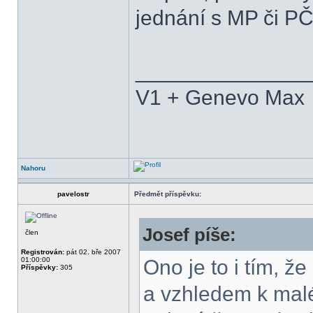
jednání s MP či PČR
______________
V1 + Genevo Max
Nahoru
pavelostr
Předmět příspěvku:
Josef píše:
člen
Registrován:
pát 02. bře 2007
01:00:00
Ono je to i tím, ž
Příspěvky:
305
a vzhledem k malé