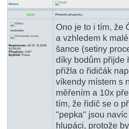
Nahoru
Josef
Předmět příspěvku:
Ono je to i tím, ž
moderátor
a vzhledem k malém
Registrován:
stř 25. říj 2006
šance (setiny proce
00:00:00
Příspěvky:
2197
Bydliště:
Praha
díky bodům přijde ř
přižla o řidičák nap
víkendy místem s 
měřením a 10x překro
tím, že řidič se o 
"pepka" jsou navíc 
hlupáci, protože by