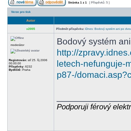
Stránka
1
z
1
[ Příspěvků: 5 ]
Verze pro tisk
Autor
x2005
Předmět příspěvku:
iDnes: Bodový systém ani po dvo
Bodový systém ani
moderátor
http://zpravy.idne
Registrován:
stř 25. říj 2006
letech-nefunguje-
00:00:00
Příspěvky:
6232
Bydliště:
Praha
p87-/domaci.asp
______________
Podporuji férový elekt