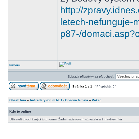
http://zpravy.idne
letech-nefunguje-
p87-/domaci.asp
Nahoru
Zobrazit příspěvky za předchozí:
Stránka
1
z
1
[ Příspěvků: 5 ]
Obsah fóra
»
Antiradary-forum.NET - Obecná témata
»
Pokec
Kdo je online
Uživatelé procházející toto fórum: Žádní registrovaní uživatelé a 9 návštevníků