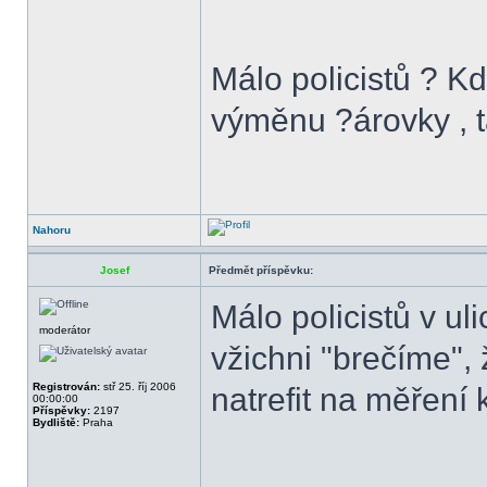
Málo policistů ? Kd
výměnu ?árovky , ta
Nahoru
Josef
Předmět příspěvku:
Málo policistů v ul
moderátor
vžichni "brečíme",
Registrován:
stř 25. říj 2006
natrefit na měření
00:00:00
Příspěvky:
2197
Bydliště:
Praha
______________