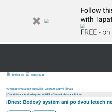
Follow th
with Tapat
FREE - on
Přihlásit se
Registrovat
Vyhledat témata bez odpovědí
|
Zobrazit aktivní témata
Obsah fóra
»
Antiradary-forum.NET - Obecná témata
»
Pokec
iDnes: Bodový systém ani po dvou letech n