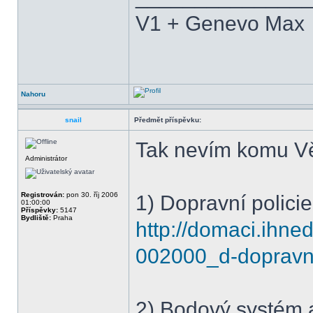
V1 + Genevo Max
Nahoru
snail
Předmět příspěvku:
Tak nevím komu Vě
Administrátor
Registrován:
pon 30. říj 2006
1) Dopravní polici
01:00:00
Příspěvky:
5147
Bydliště:
Praha
http://domaci.ihn
002000_d-dopravni
2) Bodový systém a