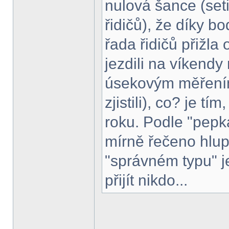
nulová šance (set
řidičů), že díky bo
řada řidičů přižla 
jezdili na víkend
úsekovým měřením 
zjistili), co? je tí
roku. Podle "pepka"
mírně řečeno hlupá
"správném typu" j
přijít nikdo...