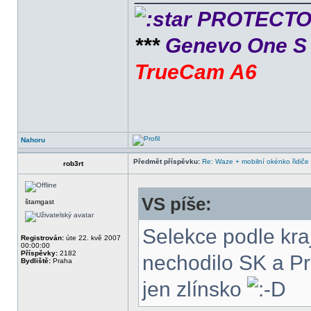
PROTECTOR 
***
Genevo One 
TrueCam A6
Nahoru
Předmět příspěvku:
Re: Waze + mobilní okénko řidiče
rob3rt
VS píše:
štamgast
Selekce podle kra
Registrován:
úte 22. kvě 2007
00:00:00
Příspěvky:
2182
nechodilo SK a P
Bydliště:
Praha
jen zlínsko