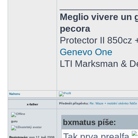
______________
Meglio vivere un 
pecora
Protector II 850cz
Genevo One
LTI Marksman & De
Nahoru
Předmět příspěvku:
Re: Waze + mobilní okénko řidiče
x-father
bxmatus píše:
guru
Tak prva prealfa
Registrován:
pon 12. kvě 2008