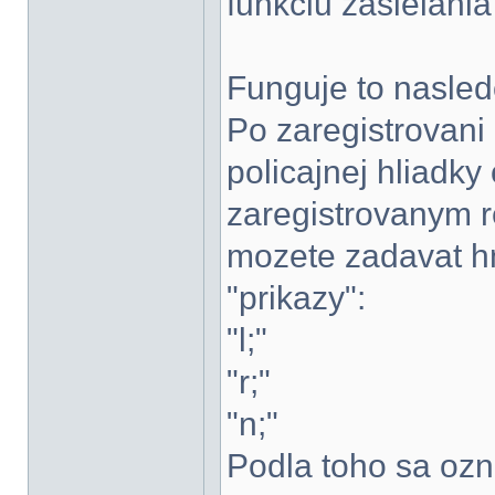
funkciu zasielania
Funguje to nasle
Po zaregistrovani 
policajnej hliadk
zaregistrovanym r
mozete zadavat h
"prikazy":
"l;"
"r;"
"n;"
Podla toho sa ozna