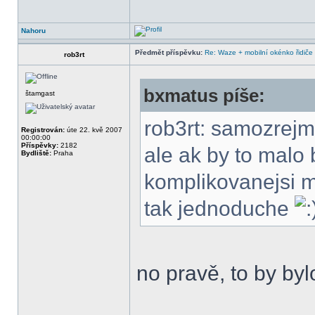
Nahoru
Předmět příspěvku:
Re: Waze + mobilní okénko řidiče
rob3rt
bxmatus píše:
štamgast
rob3rt: samozrejm
Registrován:
úte 22. kvě 2007
00:00:00
Příspěvky:
2182
ale ak by to malo 
Bydliště:
Praha
komplikovanejsi m
tak jednoduche
no pravě, to by byl