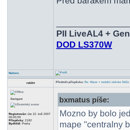
Pred barakem mam 
______________
PII LiveAL4 + Ge
DOD LS370W
Nahoru
Předmět příspěvku:
Re: Waze + mobilní okénko řidiče
rob3rt
bxmatus píše:
štamgast
Mozno by bolo jed
Registrován:
úte 22. kvě 2007
00:00:00
Příspěvky:
2182
mape "centralny bo
Bydliště:
Praha