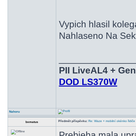
Vypich hlasil kolega
Nahlaseno Na Seky
______________
PII LiveAL4 + Ge
DOD LS370W
Nahoru
Předmět příspěvku:
Re: Waze + mobilní okénko řidiče
bxmatus
Prebieha mala upr