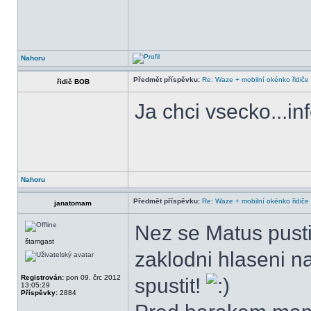
Nahoru
Předmět příspěvku:
Re: Waze + mobilní okénko řidiče
řidič BOB
Ja chci vsecko...i
Nahoru
Předmět příspěvku:
Re: Waze + mobilní okénko řidiče
janatomam
Nez se Matus pusti
štamgast
zaklodni hlaseni na
Registrován:
pon 09. črc 2012
spustit!
13:05:29
Příspěvky:
2884