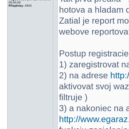
00:00:00
Příspěvky:
4503
hotova a hladam d
Zatial je report 
webove reportova
Postup registracie
1) zaregistrovat n
2) na adrese
http:
aktivovat svoj wa
filtruje )
3) a nakoniec na 
http://www.egaraz.