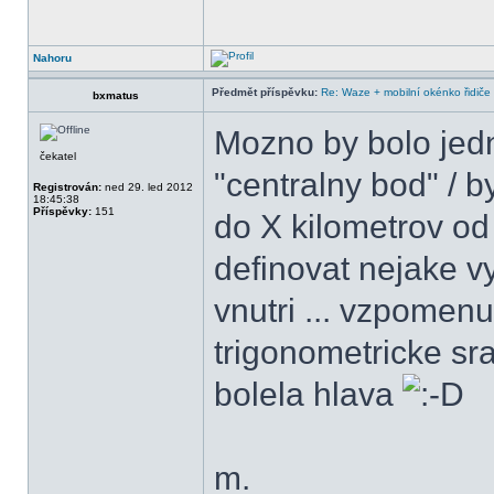
Nahoru
Předmět příspěvku:
Re: Waze + mobilní okénko řidiče
bxmatus
Mozno by bolo jed
čekatel
"centralny bod" / b
Registrován:
ned 29. led 2012
18:45:38
Příspěvky:
151
do X kilometrov od
definovat nejake vy
vnutri ... vzpomenu
trigonometricke sr
bolela hlava
m.