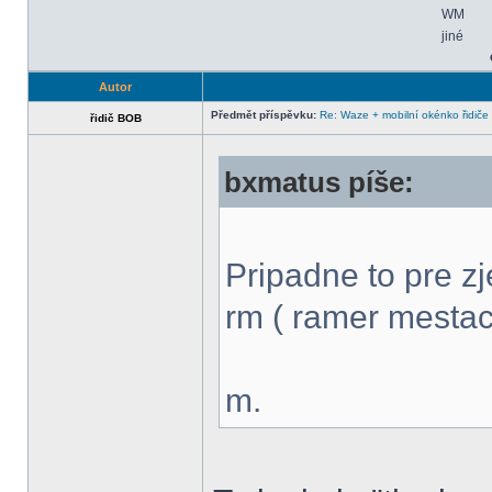
WM
jiné
Autor
Předmět příspěvku:
Re: Waze + mobilní okénko řidiče
řidič BOB
bxmatus píše:
Pripadne to pre z
rm ( ramer mestaci 
m.