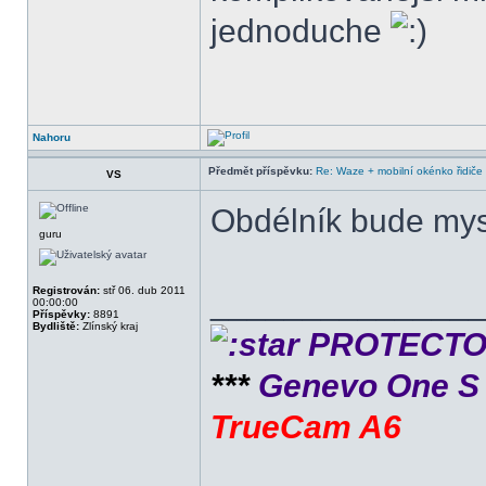
jednoduche
Nahoru
Předmět příspěvku:
Re: Waze + mobilní okénko řidiče
VS
Obdélník bude mysl
guru
Registrován:
stř 06. dub 2011
______________
00:00:00
Příspěvky:
8891
Bydliště:
Zlínský kraj
PROTECTOR 
***
Genevo One 
TrueCam A6