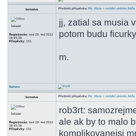
Předmět příspěvku:
Re: Waze + mobilní okénko řidiče
bxmatus
jj, zatial sa musia
čekatel
potom budu ficurk
Registrován:
ned 29. led 2012
18:45:38
Příspěvky:
151
m.
Nahoru
Předmět příspěvku:
Re: Waze + mobilní okénko řidiče
bxmatus
rob3rt: samozrejme
čekatel
ale ak by to malo b
Registrován:
ned 29. led 2012
18:45:38
Příspěvky:
151
komplikovanejsi mn