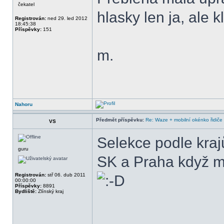
čekatel
hlasky len ja, ale k
Registrován:
ned 29. led 2012
18:45:38
Příspěvky:
151
m.
Nahoru
Předmět příspěvku:
Re: Waze + mobilní okénko řidiče
VS
Selekce podle kraj
guru
SK a Praha když m
Registrován:
stř 06. dub 2011
00:00:00
Příspěvky:
8891
Bydliště:
Zlínský kraj
______________