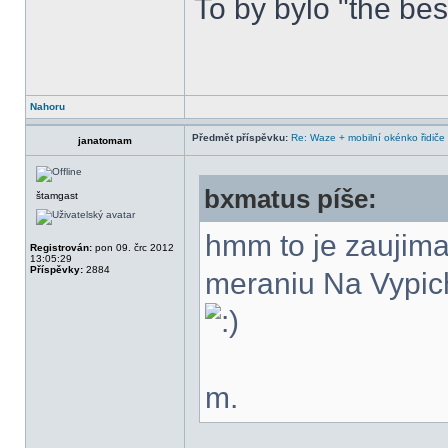
To by bylo "the bes
Nahoru
Předmět příspěvku:
Re: Waze + mobilní okénko řidiče
janatomam
bxmatus píše:
štamgast
hmm to je zaujima
Registrován:
pon 09. črc 2012
13:05:29
Příspěvky:
2884
meraniu Na Vypic
m.