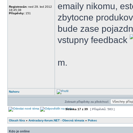
emaily nikomu, es
Registrován:
ned 29. led 2012
18:45:38
Příspěvky:
151
zbytocne produkov
bude zase pojazdn
vstupny feedback
m.
Nahoru
Zobrazit příspěvky za předchozí:
Stránka
17
z
39
[ Příspěvků: 583 ]
Obsah fóra
»
Antiradary-forum.NET - Obecná témata
»
Pokec
Kdo je online