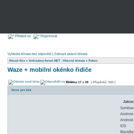
Přihlásit se
Registrovat
Vyhledat témata bez odpovědí
|
Zobrazit aktivní témata
Obsah fóra
»
Antiradary-forum.NET - Obecná témata
»
Pokec
Waze + mobilní okénko řidiče
Stránka
17
z
39
[ Příspěvků: 583 ]
Verze pro tisk
Jakou 
Symbia
Android
Android 
IOS
BlackBe