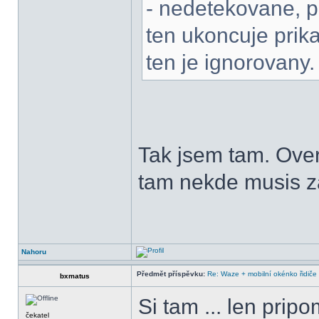
- nedetekovane, pr
ten ukoncuje prika
ten je ignorovany.
Tak jsem tam. Over
tam nekde musis z
Nahoru
Předmět příspěvku:
Re: Waze + mobilní okénko řidiče
bxmatus
Si tam ... len pr
čekatel