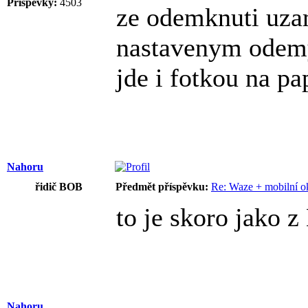
Příspěvky:
4503
ze odemknuti uza
nastavenym odemy
jde i fotkou na p
Nahoru
řidič BOB
Předmět příspěvku:
Re: Waze + mobilní o
to je skoro jako 
Nahoru