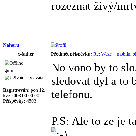
rozeznat živý/mrtv
Nahoru
x-father
Předmět příspěvku:
Re: Waze + mobilní o
No vono by to slo,
guru
sledovat dyl a to
Registrován:
pon 12.
telefonu.
kvě 2008 00:00:00
Příspěvky:
4503
P.S: Ale to ze je 