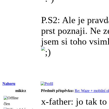
P.S2: Ale je pravd
prst poznaji. Ne z
jsem si toho vsim
Nahoru
mikicz
Předmět příspěvku:
Re: Waze + mobilní o
x-father: jo tak t
člen