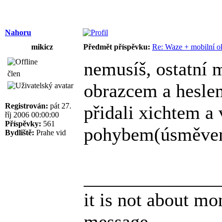
Nahoru
mikicz
Předmět příspěvku:
Re: Waze + mobilní o
nemusíš, ostatní
člen
obrazcem a heslem
Registrován:
pát 27.
přidali xichtem a
říj 2006 00:00:00
Příspěvky:
561
pohybem(úsměve
Bydliště:
Prahe vid
______________
it is not about mon
message