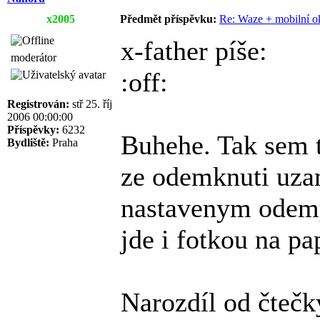
x2005
Předmět příspěvku:
Re: Waze + mobilní o
x-father píše:
moderátor
:off:
Registrován:
stř 25. říj
2006 00:00:00
Příspěvky:
6232
Buhehe. Tak sem te
Bydliště:
Praha
ze odemknuti uza
nastavenym odemy
jde i fotkou na p
Narozdíl od čtečk