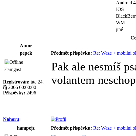
Android 4
IOS
BlackBerr
WM
jiné
Ce
Autor
pepek
Předmět příspěvku:
Re: Waze + mobilní o
Pak ale nesmíš ps
štamgast
volantem neschop
Registrován:
úte 24.
říj 2006 00:00:00
Příspěvky:
2496
Nahoru
hampejz
Předmět příspěvku:
Re: Waze + mobilní o