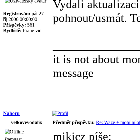
Vydali aktualizaci
Registrován:
pát 27.
pohnout/usmát. T
říj 2006 00:00:00
Příspěvky:
561
Bydliště:
Prahe vid
______________
it is not about mon
message
Nahoru
velkovevodalix
Předmět příspěvku:
Re: Waze + mobilní o
mikicz píše:
štamgast