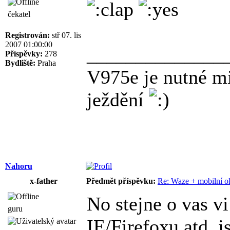
čekatel
Registrován:
stř 07. lis
2007 01:00:00
______________
Příspěvky:
278
Bydliště:
Praha
V975e je nutné m
ježdění
Nahoru
x-father
Předmět příspěvku:
Re: Waze + mobilní o
No stejne o vas vi
guru
IE/Firefoxu atd. j