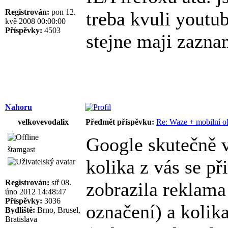
Registrován:
pon 12.
treba kvuli youtu
kvě 2008 00:00:00
Příspěvky:
4503
stejne maji zazn
Nahoru
velkovevodalix
Předmět příspěvku:
Re: Waze + mobilní o
Google skutečně v
štamgast
kolika z vás se p
Registrován:
stř 08.
zobrazila reklam
úno 2012 14:48:47
Příspěvky:
3036
označení) a kolik
Bydliště:
Brno, Brusel,
Bratislava