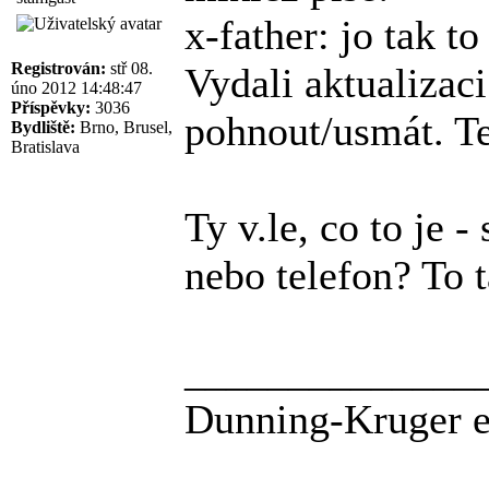
x-father: jo tak t
Registrován:
stř 08.
Vydali aktualizaci
úno 2012 14:48:47
Příspěvky:
3036
pohnout/usmát. T
Bydliště:
Brno, Brusel,
Bratislava
Ty v.le, co to je 
nebo telefon? To t
______________
Dunning-Kruger ef