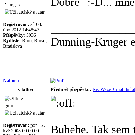
Dobře
... mn
štamgast
Registrován:
stř 08.
______________
úno 2012 14:48:47
Příspěvky:
3036
Dunning-Kruger ef
Bydliště:
Brno, Brusel,
Bratislava
Nahoru
x-father
Předmět příspěvku:
Re: Waze + mobilní o
guru
Registrován:
pon 12.
Buhehe. Tak sem te
kvě 2008 00:00:00