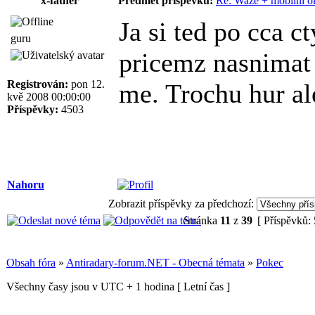
x-father
Předmět příspěvku:
Re: Waze + mobilní o
Ja si ted po cca c
guru
pricemz nasnimat 
Registrován:
pon 12.
me. Trochu hur al
kvě 2008 00:00:00
Příspěvky:
4503
Nahoru
Zobrazit příspěvky za předchozí:
Stránka
11
z
39
[ Příspěvků:
Obsah fóra
»
Antiradary-forum.NET - Obecná témata
»
Pokec
Všechny časy jsou v UTC + 1 hodina [ Letní čas ]