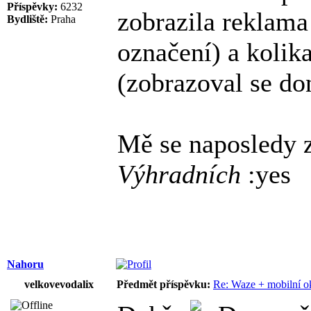
Příspěvky:
6232
zobrazila reklam
Bydliště:
Praha
označení) a kolik
(zobrazoval se don
Mě se naposledy z
Výhradních
:yes
Nahoru
velkovevodalix
Předmět příspěvku:
Re: Waze + mobilní o