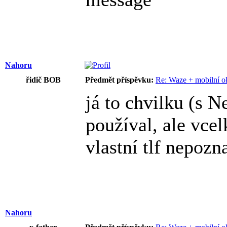
Nahoru
řidič BOB
Předmět příspěvku:
Re: Waze + mobilní o
já to chvilku (s 
používal, ale vcel
vlastní tlf nepozn
Nahoru