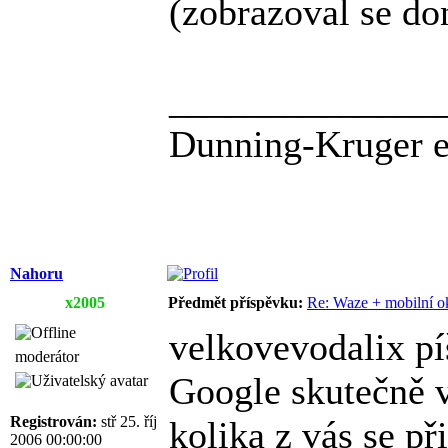
(zobrazoval se don
______________
Dunning-Kruger ef
Nahoru
x2005
Předmět příspěvku:
Re: Waze + mobilní o
velkovevodalix pí
moderátor
Google skutečně v
Registrován:
stř 25. říj
kolika z vás se p
2006 00:00:00