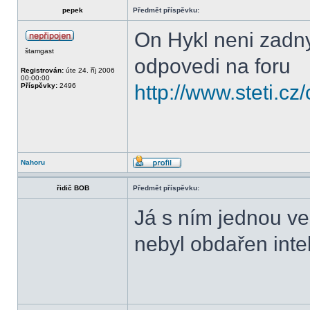
pepek
Předmět příspěvku:
On Hykl neni zadny
štamgast
odpovedi na foru
Registrován:
úte 24. říj 2006
00:00:00
http://www.steti.c
Příspěvky:
2496
Nahoru
řidič BOB
Předmět příspěvku:
Já s ním jednou ve
nebyl obdařen inte