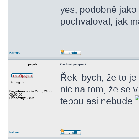
yes, podobně jako 
pochvalovat, jak ma
Nahoru
pepek
Předmět příspěvku:
Řekl bych, že to je
štamgast
nic na tom, že se
Registrován:
úte 24. říj 2006
00:00:00
tebou asi nebude
Příspěvky:
2496
Nahoru