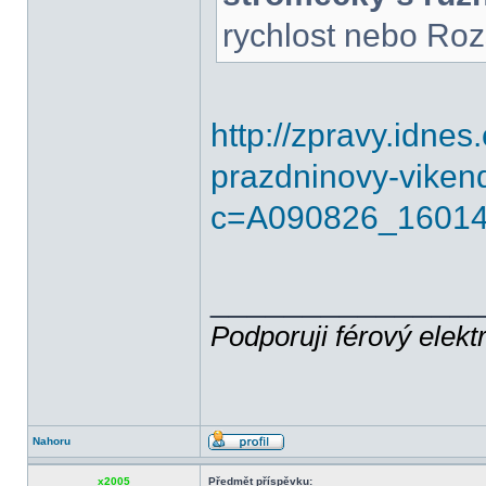
rychlost nebo Rozs
http://zpravy.idne
prazdninovy-vikend
c=A090826_16014
______________
Podporuji férový elekt
Nahoru
x2005
Předmět příspěvku: