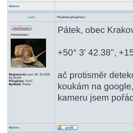
Nahoru
snail
Předmět příspěvku:
Pátek, obec Krako
Administrátor
+50° 3' 42.38", +15
ač protisměr detek
Registrován:
pon 30. říj 2006
01:00:00
Příspěvky:
5147
koukám na google, 
Bydliště:
Praha
kameru jsem pořád
Nahoru