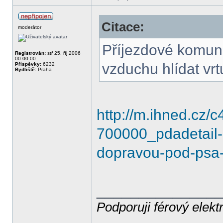
Citace:
moderátor
Příjezdové komun
Registrován:
stř 25. říj 2006
00:00:00
vzduchu hlídat vrt
Příspěvky:
6232
Bydliště:
Praha
http://m.ihned.cz
700000_pdadetail-
dopravou-pod-psa-
______________
Podporuji férový elekt