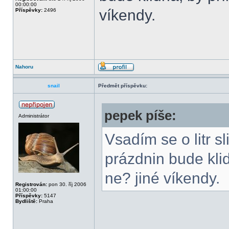
00:00:00
víkendy.
Příspěvky:
2496
Nahoru
snail
Předmět příspěvku:
pepek píše:
Administrátor
Vsadím se o litr s
prázdnin bude klid
ne? jiné víkendy.
Registrován:
pon 30. říj 2006
01:00:00
Příspěvky:
5147
Bydliště:
Praha