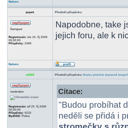
Nahoru
pepek
Předmět příspěvku:
Napodobne, take j
štamgast
jejich foru, ale k 
Registrován:
úte 24. říj 2006
00:00:00
Příspěvky:
2496
Nahoru
x2005
Předmět příspěvku:
Budou probíhat dopravně bezpeč
Citace:
moderátor
"Budou probíhat 
Registrován:
stř 25. říj 2006
00:00:00
neděli se přidá i 
Příspěvky:
6232
Bydliště:
Praha
stromečky s růz