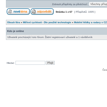
Zobrazit příspěvky za předchozí:
Stránka
1
z
67
[ Příspěvků: 1005 ]
Obsah fóra
»
Měření rychlosti - Dle použité technologie
»
Mobilní hlídky a radary v CZ
Kdo je online
Uživatelé procházející toto fórum: Žádní registrovaní uživatelé a 1 návštěvník
Hledat:
Čes