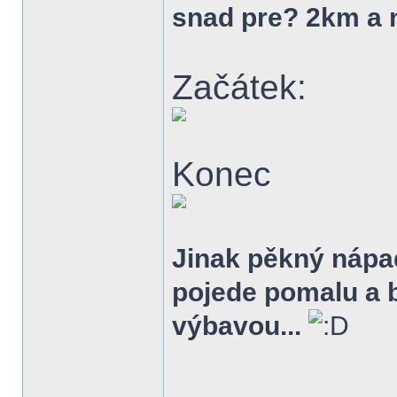
snad pre? 2km a n
Začátek:
Konec
Jinak pěkný nápa
pojede pomalu a b
výbavou...