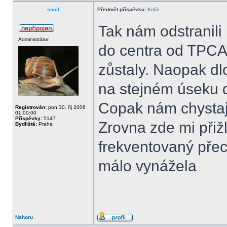
snail
Předmět příspěvku:
Kolín
Tak nám odstranili
Administrátor
do centra od TPCA
zůstaly. Naopak dl
na stejném úseku 
Copak nám chystaj
Registrován:
pon 30. říj 2006
01:00:00
Příspěvky:
5147
Zrovna zde mi přiž
Bydliště:
Praha
frekventovaný přec
málo vynážela
Nahoru