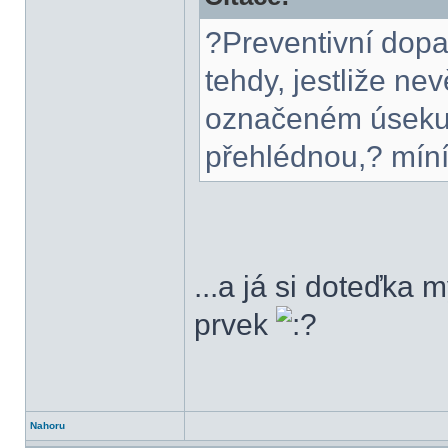
?Preventivní dopa
tehdy, jestliže ne
označeném úseku n
přehlédnou,? míní 
...a já si doteďka 
prvek
Nahoru