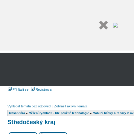
Přihlásit se
Registrovat
Vyhledat témata bez odpovědí
|
Zobrazit aktivní témata
Obsah fóra
»
Měření rychlosti - Dle použité technologie
»
Mobilní hlídky a radary v CZ
Středočeský kraj