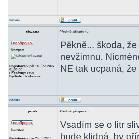
Nahoru
shwaara
Předmět příspěvku:
Pěkně... škoda, že
štamgast
nevžimnu. Nicméně
NE tak ucpaná, že 
Registrován:
pát 16. úno 2007
01:00:00
Příspěvky:
1600
Bydliště:
Bezdomovec
Nahoru
pepek
Předmět příspěvku:
Vsadím se o litr sl
štamgast
bude klidná, by pří
Registrován:
úte 24. říj 2006