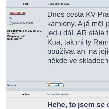
emc
Předmět příspěvku:
Dnes cesta KV-Pra
člen
kamiony. A já měl j
jedu dál. AR stále 
Registrován:
pon 25. čer 2007
00:00:00
Příspěvky:
443
Bydliště:
KV
Kua, tak mi ty Ram
používat ani na je
někde ve skladech
Nahoru
gebič
Předmět příspěvku:
Hehe, to jsem se