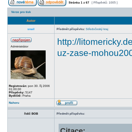
Stránka
1
z
67
[ Příspěvků: 1005 ]
Verze pro tisk
Autor
snail
Předmět příspěvku:
Středočeský kraj
http://litomericky.
Administrátor
uz-zase-mohou200
Registrován:
pon 30. říj 2006
01:00:00
Příspěvky:
5147
Bydliště:
Praha
Nahoru
řidič BOB
Předmět příspěvku:
Citace: